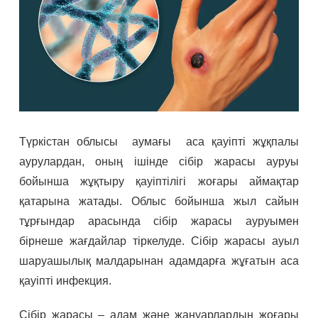
Түркістан облысы аумағы аса қауіпті жұқпалы
аурулардан, оның ішінде сібір жарасы ауруы
бойынша жұқтыру қауіптілігі жоғары аймақтар
қатарына жатады. Облыс бойынша жыл сайын
тұрғындар арасында сібір жарасы ауруымен
бірнеше жағдайлар тіркелуде. Сібір жарасы ауыл
шаруашылық малдарынан адамдарға жұғатын аса
қауіпті инфекция.
Сібір жарасы – адам және жануарлардың жоғары