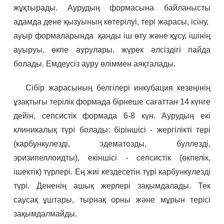
жұқтырады. Аурудың формасына байланысты
адамда дене қызуының көтерілуі, тері жарасы, ісіну,
ауыр формаларында қанды іш өту және құсу, ішінің
ауыруы, өкпе аурулары, жүрек әлсіздігі пайда
болады. Емдеусіз ауру өліммен аяқталады.
Сібір жарасының белгілері инкубация кезеңінің
ұзақтығы терілік формада бірнеше сағаттан 14 күнге
дейін, сепсистік формада 6-8 күн. Аурудың екі
клиникалық түрі болады: біріншісі - жергілікті тері
(карбункулезді, эдематозды, буллезді,
эризипеллоидты), екіншісі - сепсистік (өкпелік,
ішектік) түрлері. Ең жиі кездесетін түрі карбункулезді
түрі. Дененің ашық жерлері зақымдалады. Тек
саусақ ұштары, тырнақ орны және мұрын терісі
зақымдалмайды.