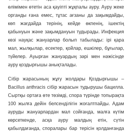
өлімімен өтетін аса қауіпті жұқпалы ауру. Ауру жеке
органды ғана емес, тұтас ағзаны да зақымдайды,
көп жағдайда терінің, кейде өкпенің, ішектің
қабынуын және зақымдануын тудырады. Инфекция
көзі науқас жануарлар болып табылады: ірі қара
мал, жылқылар, есектер, қойлар, ешкілер, бұғылар,
түйелер. Ауырған жануардың зәрі мен нәжісінде
ауру қоздырғышы анықталады.
Сібір жарасының жұғу жолдары Қоздырғышы –
Bacillus anthracis сібір жарасын тудырушы бацилла.
Сыртқы ортаға өте төзімді, спора түрінде топырақта
100 жылға дейін белсенділігін жоғалтпайды. Адам
ауруды жануарлардан мал сойғанда, малға күтім
көрсеткенде, асқа ауру малдың етін, сүтін
қабылдағанда, споралары бар терісін қолданғанда