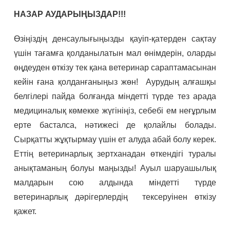
НАЗАР АУДАРЫҢЫЗДАР!!!
Өзіңіздің денсаулығыңызды қауіп-қатерден сақтау
үшін тағамға қолданылатын мал өнімдерін, оларды
өңдеуден өткізу тек қана ветеринар сараптамасынан
кейін ғана қолданғаныңыз жөн! Аурудың алғашқы
белгілері пайда болғанда міндетті түрде тез арада
медициналық көмекке жүгініңіз, себебі ем неғұрлым
ерте басталса, нәтижесі де қолайлы болады.
Сырқатты жұқтырмау үшін ет алуда абай болу керек.
Еттің ветеринарлық зертханадан өткендігі туралы
анықтаманың болуы маңызды! Ауыл шаруашылық
малдарын сою алдында міндетті түрде
ветеринарлық дәрігерлердің тексеруінен өткізу
қажет.