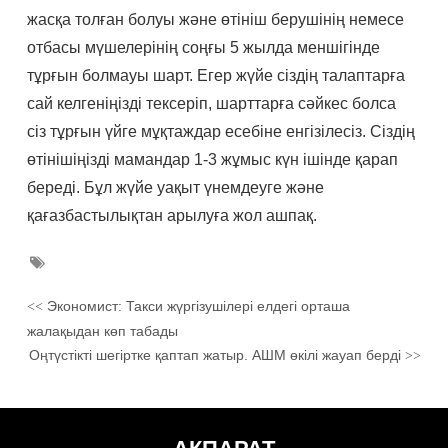
жасқа толған болуы және өтініш берушінің немесе
отбасы мүшелерінің соңғы 5 жылда меншігінде
тұрғын болмауы шарт. Егер жүйе сіздің талаптарға
сай келгеніңізді тексеріп, шарттарға сәйкес болса
сіз
тұрғын үйге мұқтаждар есебіне енгізілесіз. Сіздің
өтінішіңізді мамандар 1-3 жұмыс күн ішінде қарап
береді. Бұл жүйе уақыт үнемдеуге және
қағазбастылықтан арылуға жол ашпақ.
Экономист: Такси жүргізушілері елдегі орташа
<<
жалақыдан көп табады
Оңтүстікті шегіртке қаптап жатыр. АШМ өкілі жауап берді
>>