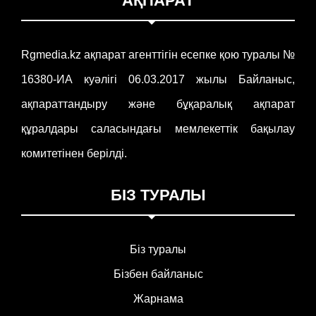
АҚПАРАТ
Rgmedia.kz ақпарат агенттігін есепке қою туралы №
16380-ИА куәлігі 06.03.2017 жылы Байланыс,
ақпараттандыру және бұқаралық ақпарат
құралдары саласындағы мемлекеттік бақылау
комитетінен берілді.
БІЗ ТУРАЛЫ
Біз туралы
Бізбен байланыс
Жарнама