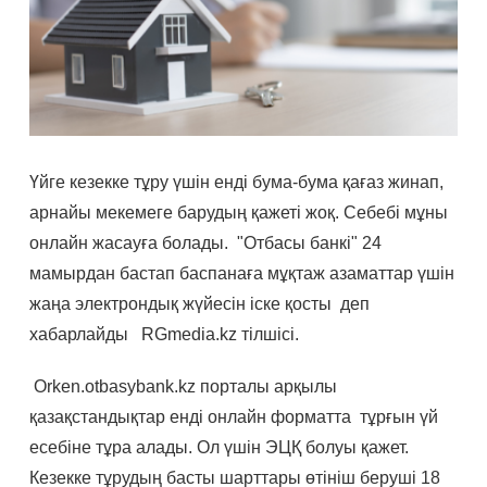
Үйге кезекке тұру үшін енді бума-бума қағаз жинап,
арнайы мекемеге барудың қажеті жоқ. Себебі мұны
онлайн жасауға болады. "Отбасы банкі" 24
мамырдан бастап баспанаға мұқтаж азаматтар үшін
жаңа электрондық жүйесін іске қосты деп
хабарлайды RGmedia.kz тілшісі.
Оrken.otbasybank.kz порталы арқылы
қазақстандықтар енді онлайн форматта тұрғын үй
есебіне тұра алады. Ол үшін ЭЦҚ болуы қажет.
Кезекке тұрудың басты шарттары өтініш беруші 18