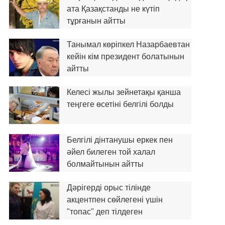
ата Қазақстанды не күтіп
тұрғанын айтты
Танымал көріпкел Назарбаевтан
кейін кім президент болатынын
айтты
Келесі жылы зейнетақы қанша
теңгеге өсетіні белгілі болды
Белгілі дінтанушы еркек пен
әйел билеген той халал
болмайтынын айтты
Дәрігерді орыс тілінде
акцентпен сөйлегені үшін
"топас" деп тілдеген