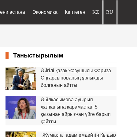
ени астана
Экономика
Көптеген
Таныстырылым
Әйгілі қазақ жазушысы Фариза
Оңғарсынованың ұрлықшы
болғанын айтты
Әбілқасымова ауырып
жатқанына қарамастан 5
қызынан айрылған үйге барып
қайтты
"Жұмақта" адам емдейтін Қыдыр