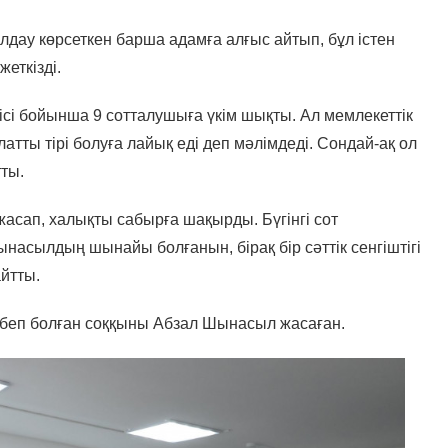
лдау көрсеткен барша адамға алғыс айтып, бұл істен
жеткізді.
ісі бойынша 9 сотталушыға үкім шықты. Ал мемлекеттік
ты тірі болуға лайық еді деп мәлімдеді. Сондай-ақ ол
тты.
асап, халықты сабырға шақырды. Бүгінгі сот
сылдың шынайы болғанын, бірақ бір сәттік сенгіштігі
айтты.
 себеп болған соққыны Абзал Шынасыл жасаған.