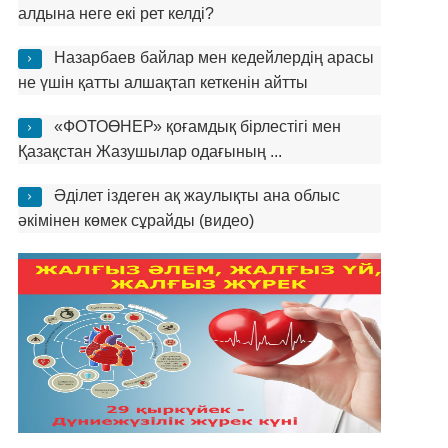
алдына неге екі рет келді?
Назарбаев байлар мен кедейлердің арасы
не үшін қатты алшақтап кеткенін айтты
«ФОТОӨНЕР» қоғамдық бірлестігі мен
Қазақстан Жазушылар одағының ...
Әділет іздеген ақ жаулықты ана облыс
әкімінен көмек сұрайды (видео)