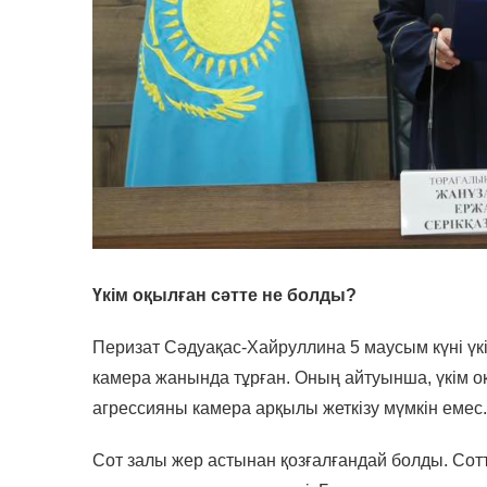
Үкім оқылған сәтте не болды?
Перизат Сәдуақас-Хайруллина 5 маусым күні үкім
камера жанында тұрған. Оның айтуынша, үкім о
агрессияны камера арқылы жеткізу мүмкін емес
Сот залы жер астынан қозғалғандай болды. Со