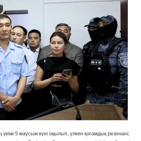
ң үкімі 5 маусым күні оқылып, үлкен қоғамдық резонанс