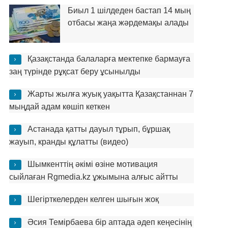
Биыл 1 шілдеден бастап 14 мың
отбасы жаңа жәрдемақы алады
Қазақстанда балаларға мектепке бармауға
заң түрінде рұқсат беру ұсынылды
Жарты жылға жуық уақытта Қазақстаннан 7
мыңдай адам көшіп кеткен
Астанада қатты дауыл тұрып, бұршақ
жауып, кранды құлатты (видео)
Шымкенттің әкімі өзіне мотивация
сыйлаған Rgmedia.kz ұжымына алғыс айтты
Шегірткелерден келген шығын жоқ
Әсия Темірбаева бір аптада әдеп кеңесінің