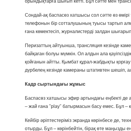
орындықтарға шығып кетті. Бұл сәтте мен транс
Сондай-ақ баспасөз хатшысы сол сәтте өз өмі
телефонын бір сотталушының туысы тартып алмақ
ғана көмектесіп, журналистерді залдан шығарып
Перизаттың айтуынша, трансляция кезінде каме
байқаған болуы мүмкін. Ол алдын ала қауіпсізді
қойғанын айтты. Қымбат құрал-жабдықты қорға
дүрбелең кезінде камераны штативтен шешіп, ал
Кадр сыртындағы жұмыс
Баспасөз хатшысы эфир артындағы еңбекті де а
– жай ғана "play" батырмасын басу емес. Бұл – 
Кейбір әріптестеріміз экранда көрінбесе де, 
отырды. Бұл – көрінбейтін, бірақ өте маңызды ең