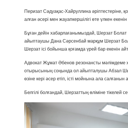
Перизат Сәдуақас-Хайруллина әріптестеріне, қо
алған әсері мен жауапкершілігі өте үлкен екенін 
Бұған дейін хабарлағанымыздай, Шерзат Болат 
айыптаушы Дана Сәрсенбай марқұм Шерзат Болат
Шерзат ісі бойынша қоғамда үрей бар екенін ай
Адвокат Жұмат Әбенов резонансты мәлімдеме ж
отырысының соңында ол айыпталушы Абзал Шына
өзіне кері әсер етіп, істі мойнына ала салғанын 
Белгілі болғандай, Шерзаттың өліміне тікелей