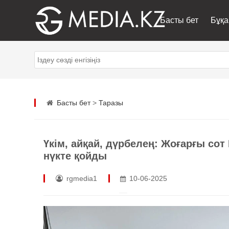
Басты бет
Бұқа
Басты бет
>
Таразы
Үкім, айқай, дүрбелең: Жоғарғы сот
нүкте қойды
rgmedia1
10-06-2025