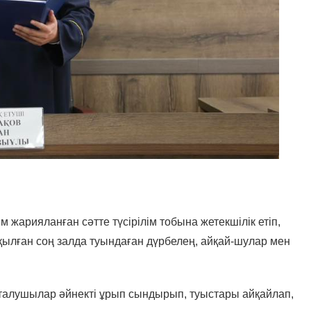
 жарияланған сәтте түсірілім тобына жетекшілік етіп,
қылған соң залда туындаған дүрбелең, айқай-шулар мен
.
тталушылар әйнекті ұрып сындырып, туыстары айқайлап,