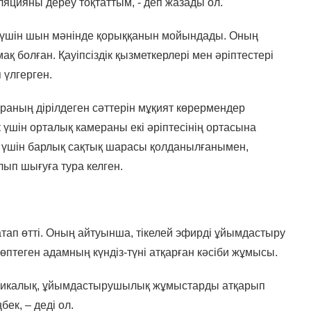
ляцияны дереу тоқтаттым, - деп жазады ол.
рі үшін шын мәнінде қорыққанын мойындады. Оның
 болған. Қауіпсіздік қызметкерлері мен әріптестері
 үлгерген.
раның дірілдеген сәттерін мұқият көрермендер
к үшін орталық камераны екі әріптесінің ортасына
у үшін барлық сақтық шарасы қолданылғанымен,
ып шығуға тура келген.
тап өтті. Оның айтуынша, тікелей эфирді ұйымдастыру
көптеген адамның күндіз-түні атқарған кәсіби жұмысы.
техникалық, ұйымдастырушылық жұмыстарды атқарып
бек, – деді ол.