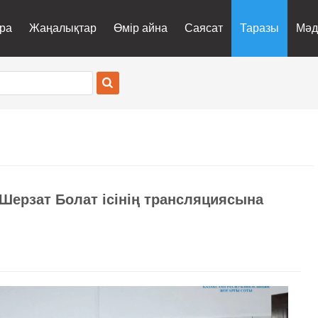
ра
Жаңалықтар
Өмір айна
Саясат
Таразы
Мәд
 Шерзат Болат ісінің трансляциясына