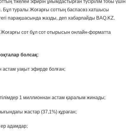
ттың тікелей эфирін ұйымдастырған түсірілім тобы үшін
ы. Бұл туралы Жоғарғы соттың баспасөз хатшысы
тегі парақшасында жазды, деп хабарлайды BAQ.KZ.
ы Жоғарғы сот бұл сот отырысын онлайн-форматта
тоқталар болсақ:
ан астам уақыт эфирде болған;
етілімдер 1 миллионнан астам қаралым жинады;
лығындағы жастар (37,1%) құраған;
 ер адамдар;