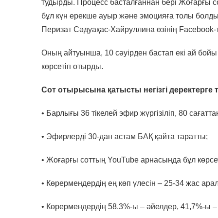
тудырды. Процесс басталғаннан бері Жоғарғы со
бұл күн ерекше ауыр және эмоцияға толы болд
Перизат Сәдуақас-Хайруллина өзінің Facebook-
Оның айтуынша, 10 сәуірден бастап екі ай бой
көрсетіп отырды.
Сот отырысына қатысты негізгі деректерге 
• Барлығы 36 тікелей эфир жүргізіліп, 80 сағатт
• Эфирлерді 30-дан астам БАҚ қайта таратты;
• Жоғарғы соттың YouTube арнасында бұл көрс
• Көрермендердің ең көп үлесін – 25-34 жас ара
• Көрермендердің 58,3%-ы – әйелдер, 41,7%-ы –