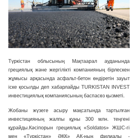
Түркістан облысының Мақтаарал ауданында
грециялық және жергілікті компанияның бірлескен
жұмысы арқасында асфальт-бетон өндіретін зауыт
іске қосылды деп хабарлайды TURKISTAN INVEST
инвестициялық компаниясының баспасөз қызметі.
Жобаны жүзеге асыру мақсатында тартылған
инвестицияның жалпы құны 300 млн. теңгені
құрайды.Кәсіпорын грециялық «Soldatos» ЖШС-гі
мен «Түркістан» ӘКК» АҚ-ның филиалы -