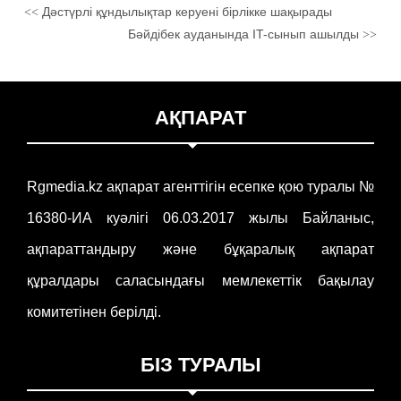
Дәстүрлі құндылықтар керуені бірлікке шақырады
<<
Бәйдібек ауданында IT-сынып ашылды
>>
АҚПАРАТ
Rgmedia.kz ақпарат агенттігін есепке қою туралы №
16380-ИА куәлігі 06.03.2017 жылы Байланыс,
ақпараттандыру және бұқаралық ақпарат
құралдары саласындағы мемлекеттік бақылау
комитетінен берілді.
БІЗ ТУРАЛЫ