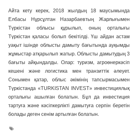
Айта кету керек, 2018 жылдың 18 маусымында
Елбасы Нұрсұлтан Назарбаевтың Жарлығымен
Түркістан облысы құрылып, оның орталығы
Түркістан қаласы болып бекітілді. Үш айдан астам
уақыт ішінде облысты дамыту бағытында ауқымды
жұмыстар атқарылып жатыр. Облысты дамытудың 3
бағыты айқындалды. Олар: туризм, агроөнеркәсіп
кешені және логистика мен транзиттік әлеует.
Сонымен қатар, облыс әкімінің тапсырмасымен
Түркістанда «TURKISTAN INVEST» инвестициялық
орталығы ашылған болатын. Бұл да инвестиция
тартуға және кәсіпкерлікті дамытуға серпін беретін
болады деген сенім артылған болатын.