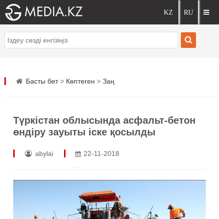
Басты бет
>
Көптеген
>
Заң
​Түркістан облысында асфальт-бетон
өндіру зауыты іске қосылды
abylai
22-11-2018