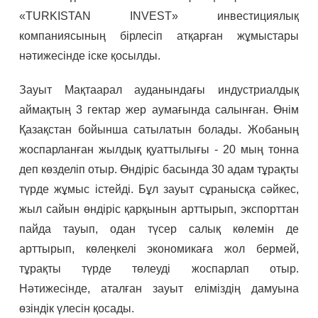
«TURKISTAN INVEST» инвестициялық
компаниясының бірлесіп атқарған жұмыстары
нәтижесінде іске қосылды.
Зауыт Мақтаарал ауданындағы индустриалдық
аймақтың 3 гектар жер аумағында салынған. Өнім
Қазақстан бойынша сатылатын болады. Жобаның
жоспарланған жылдық қуаттылығы - 20 мың тонна
деп көзделіп отыр. Өндіріс басында 30 адам тұрақты
түрде жұмыс істейді. Бұл зауыт сұранысқа сәйкес,
жыл сайын өндіріс қарқынын арттырып, экспорттан
пайда тауып, одан түсер салық көлемін де
арттырып, көлеңкелі экономикаға жол бермей,
тұрақты түрде төлеуді жоспарлап отыр.
Нәтижесінде, аталған зауыт еліміздің дамуына
өзіндік үлесін қосады.