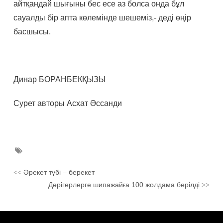
айтқандай шығыны бес есе аз болса онда бұл
сауалды бір апта көлемінде шешеміз,- деді өңір
басшысы.
Динар БОРАНБЕКҚЫЗЫ
Сурет авторы Асхат Әссанди
Әрекет түбі – берекет
<<
Дәрігерлерге шипажайға 100 жолдама берілді
>>