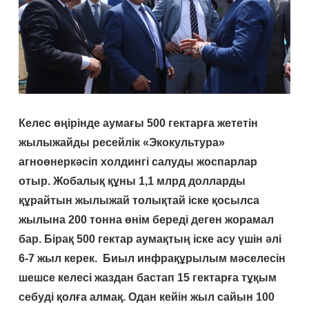
Келес өңірінде аумағы 500 гектарға жететін
жылыжайды ресейлік «Экокультура»
агноөнеркәсіп холдингі салуды жоспарлар
отыр. Жобалық құны 1,1 млрд долларды
құрайтын жылыжай толықтай іске қосылса
жылына 200 тонна өнім береді деген жорамал
бар. Бірақ 500 гектар аумақтың іске асу үшін әлі
6-7 жыл керек. Биыл инфрақұрылым мәселесін
шешсе келесі жаздан бастап 15 гектарға тұқым
себуді қолға алмақ. Одан кейін жыл сайын 100