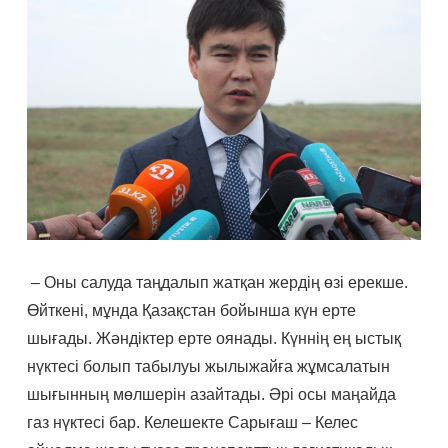
– Оны салуда таңдалып жатқан жердің өзі ерекше.
Өйткені, мұнда Қазақстан бойынша күн ерте
шығады. Жәндіктер ерте оянады. Күннің ең ыстық
нүктесі болып табылуы жылыжайға жұмсалатын
шығынның мөлшерін азайтады. Әрі осы маңайда
газ нүктесі бар. Келешекте Сарығаш – Келес