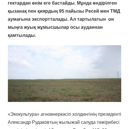
гектардан өнім еге бастайды. Мұнда өндірілген
қызанақ пен қиярдың 95 пайызы Ресей мен ТМД
аумағына экспортталады. Ал тартылатын он
мыңға жуық жұмысшылар осы ауданнан
қамтылады.
«Экокультура» агноөнеркәсіп холдингінің президенті
Александр Рудаковтың жылыжай салуда тәжірибесі