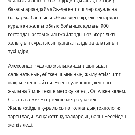
жылыжай өнімі піссе, өңірдегі қызанақ пен қияр
бағасы арзандайма?»,-деген тілшілер сауалына
басқарма басшысы «Өзіміздегі бір, екі гектардан
құралған жалпы облыс бойынша аумағы 900
гектардан астам жылыжайлардың өзі жергілікті
халықтың сұранысын қанағаттандыра алатынын
түсіндірді.
Александр Рудаков жылыжайдың шыныдан
салынатынын, өйткені шынының жылу өткізгіштігі
жақсы екенін айтты. Есептеулерінше, кешенге
жылына 7 млн текше метр су кетеді. Ол үлкен көлем.
Сағатына жүз мың текше метр су керек.
Жылыжайдың құрылысына голландық технология
тартылады. Ал қажетті құралдардың бәрін Ресейден
жеткізіледі.