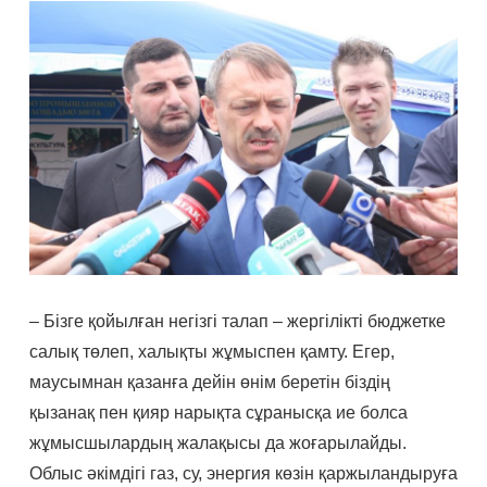
– Бізге қойылған негізгі талап – жергілікті бюджетке
салық төлеп, халықты жұмыспен қамту. Егер,
маусымнан қазанға дейін өнім беретін біздің
қызанақ пен қияр нарықта сұранысқа ие болса
жұмысшылардың жалақысы да жоғарылайды.
Облыс әкімдігі газ, су, энергия көзін қаржыландыруға