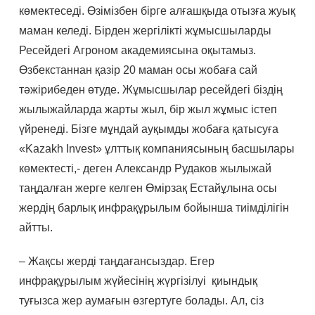
көмектеседі. Өзімізбен бірге алғашқыда отызға жуық
маман келеді. Бірден жергілікті жұмысшыларды
Ресейдегі Агроном академиясына оқытамыз.
Өзбекстаннан қазір 20 маман осы жобаға сай
тәжірибеден өтуде. Жұмысшылар ресейдегі біздің
жылыжайларда жарты жыл, бір жыл жұмыс істеп
үйренеді. Бізге мұндай ауқымды жобаға қатысуға
«Kazakh Іnvest» ұлттық компаниясының басшылары
көмектесті,- деген Александр Рудаков жылыжай
таңдалған жерге келген Өмірзақ Естайұлына осы
жердің барлық инфрақұрылым бойынша тиімділігін
айтты.
– Жақсы жерді таңдағансыздар. Егер
инфрақұрылым жүйесінің жүргізілуі қиындық
туғызса жер аумағын өзгертуге болады. Ал, сіз