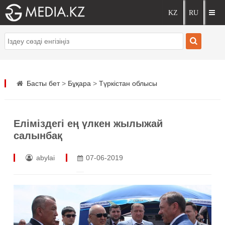
Басты бет
>
Бұқара
>
Түркістан облысы
Еліміздегі ең үлкен жылыжай
салынбақ
abylai
07-06-2019