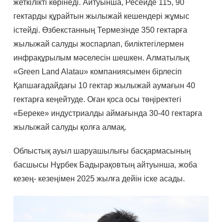
жеткілікті көрінеді. Айтуынша, Ресейде 115, 90
гектарды құрайтын жылыжай кешендері жұмыс
істейді. Өзбекстанның Термезінде 350 гектарға
жылыжай салуды жоспарлап, биліктегілермен
инфрақұрылым мәселесін шешкен. Алматылық
«Green Land Alatau» компаниясымен бірлесіп
Қапшағадайдағы 10 гектар жылыжай аумағын 40
гектарға кеңейтуде. Оған қоса осы төңіректегі
«Береке» индустриалды аймағында 30-40 гектарға
жылыжай салуды қолға алмақ.
Облыстық ауыл шаруашылығы басқармасының
басшысы Нұрбек Бадырақовтың айтуынша, жоба
кезең- кезеңімен 2025 жылға дейін іске асады.