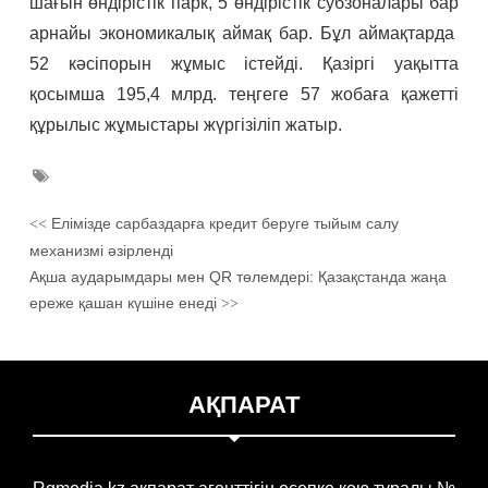
шағын өндірістік парк, 5 өндірістік субзоналары бар
арнайы экономикалық аймақ бар. Бұл аймақтарда
52 кәсіпорын жұмыс істейді. Қазіргі уақытта
қосымша 195,4 млрд. теңгеге 57 жобаға қажетті
құрылыс жұмыстары жүргізіліп жатыр.
Елімізде сарбаздарға кредит беруге тыйым салу
<<
механизмі әзірленді
Ақша аударымдары мен QR төлемдері: Қазақстанда жаңа
ереже қашан күшіне енеді
>>
АҚПАРАТ