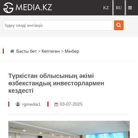
Басты бет
>
Көптеген
>
Мінбер
Түркістан облысының әкімі
өзбекстандық инвесторлармен
кездесті
rgmedia1
03-07-2025