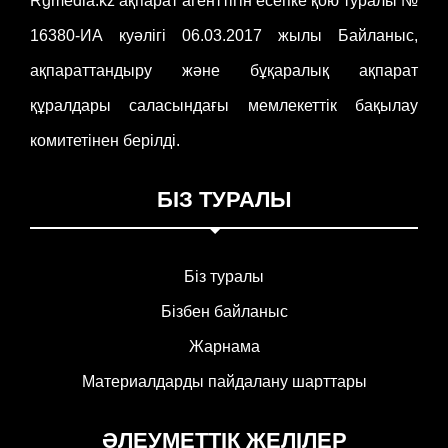
Rgmedia.kz ақпарат агенттігін есепке қою туралы №
16380-ИА куәлігі 06.03.2017 жылы Байланыс,
ақпараттандыру және бұқаралық ақпарат
құралдары саласындағы мемлекеттік бақылау
комитетінен берілді.
БІЗ ТУРАЛЫ
Біз туралы
Бізбен байланыс
Жарнама
Материалдарды пайдалану шарттары
ӘЛЕУМЕТТІК ЖЕЛІЛЕР