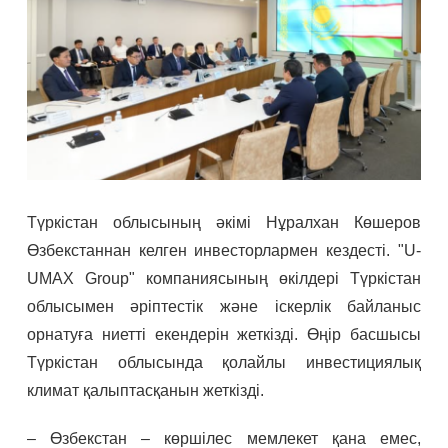
Түркістан облысының әкімі Нұралхан Көшеров
Өзбекстаннан келген инвесторлармен кездесті. "U-
UMAX Group" компаниясының өкілдері Түркістан
облысымен әріптестік және іскерлік байланыс
орнатуға ниетті екендерін жеткізді. Өңір басшысы
Түркістан облысында қолайлы инвестициялық
климат қалыптасқанын жеткізді.
– Өзбекстан – көршілес мемлекет қана емес,