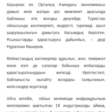
бауырлас ел. Орталық Азиядағы экономикасы
дамып келе жатқан қос мемлекет арасында
байланыс өте жоғары деңгейде. Түркістан
облысында кәсіпкерлікті, өндірісті, туризмді, ауыл
шаруашылығын дамытуға басымдық берілген.
Ұсыныстарды қарастыруға дайынбыз, – деді
Нұралхан Көшеров.
Өзбекстандық кәсіпкерлер құрылыс, жол, теміржол
және өзге де салалар бойынша жобаларды
қарастыратындарын жеткізді. Әріптестікті,
байланысты нығайту жолдары талқыланып,
келіссөздер жүргізілді.
Айта кетейік, облыс көлемінде инфрақұрылым
желілерімен қамтылған 19 индустриалды аймақ,