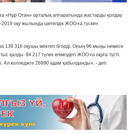
ова «Нұр Отан» орталық аппаратында жастарды қолдау
2019 оқу жылында шетелдік ЖОО-ға түскен
139 316 оқушы мектеп бітірді. Оның 96 мыңы немесе
ыс қалды. 84 217 түлек еліміздегі ЖОО-ға оқуға түсті.
. Ал колледжге 26990 адам қабылданды», - деп