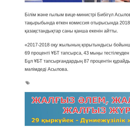
Білім және ғылым вице-министрі Бибігүл Асыл
тақырыбында өткен комиссия отырысында 2018-
қазақстандықтар саны қанша екенін айтты.
«2017-2018 оқу жылының қорытындысы бойынша 
69 проценті ҰБТ тапсырса, 43 мыңы тестілеуден т
Бұл ҰБТ тапсырғандардың 87 процентін құрайды
мәлімдеді Асылова.