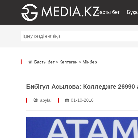
Басты бет
Бұқа
Басты бет
>
Көптеген
>
Мінбер
Бибігүл Асылова: Колледжге 26990
abylai
01-10-2018