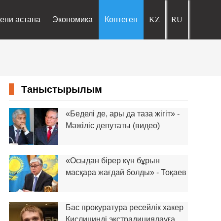
ени астана
Экономика
Көптеген
Таныстырылым
«Беделі де, ары да таза жігіт» -
Мәжіліс депутаты (видео)
«Осыдан бірер күн бұрын
масқара жағдай болды» - Тоқаев
Бас прокуратура ресейлік хакер
Кислицинді экстрадициялауға