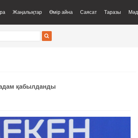
ра
Жаңалықтар
Өмір айна
Саясат
Таразы
Мәд
 адам қабылданды