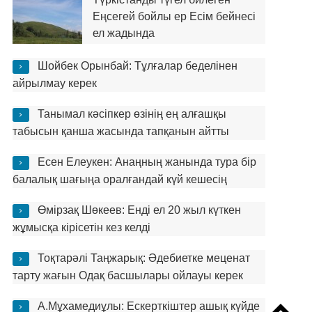
Еңсегей бойлы ер Есім бейнесі
ел жадында
Шойбек Орынбай: Тұлғалар беделінен
айрылмау керек
Танымал кәсіпкер өзінің ең алғашқы
табысын қанша жасында тапқанын айтты
Есен Елеукен: Анаңның жанында тура бір
балалық шағыңа оралғандай күй кешесің
Өмірзақ Шөкеев: Енді ел 20 жыл күткен
жұмысқа кірісетін кез келді
Тоқтарәлі Таңжарық: Әдебиетке меценат
тарту жағын Одақ басшылары ойлауы керек
А.Мұхамедиұлы: Ескерткіштер ашық күйде