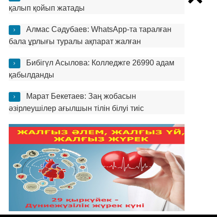
қалып қойып жатады
Алмас Сәдубаев: WhatsApp-та таралған
бала ұрлығы туралы ақпарат жалған
Бибігүл Асылова: Колледжге 26990 адам
қабылданды
Марат Бекетаев: Заң жобасын
әзірлеушілер ағылшын тілін білуі тиіс