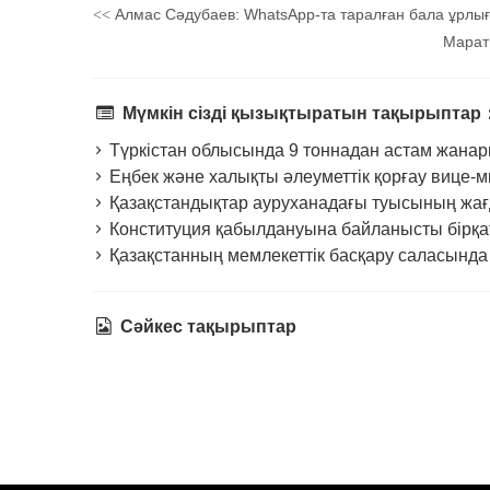
Алмас Сәдубаев: WhatsApp-та таралған бала ұрлығ
<<
Марат 
Мүмкін сізді қызықтыратын тақырыптар
Түркістан облысында 9 тоннадан астам жанар
Еңбек және халықты әлеуметтік қорғау вице-
Қазақстандықтар ауруханадағы туысының жа
Конституция қабылдануына байланысты бірқат
Қазақстанның мемлекеттік басқару саласында
Сәйкес тақырыптар