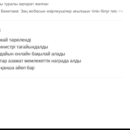
ы туралы ақпарат жалған
Бекетаев: Заң жобасын әзірлеушілер ағылшын тілін білуі тиіс
>>
：
май тәркіленді
министрі тағайындалды
ғдайын онлайн бақылай алады
ар азамат мемлекеттік награда алды
 қанша әйел бар