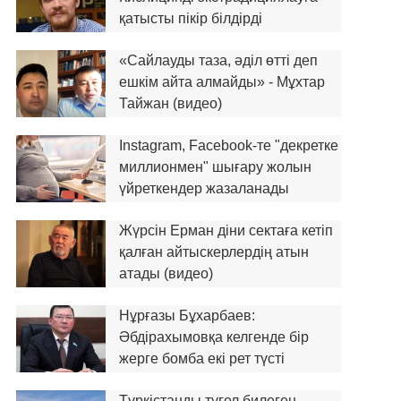
қатысты пікір білдірді
«Сайлауды таза, әділ өтті деп
ешкім айта алмайды» - Мұхтар
Тайжан (видео)
Instagram, Facebook-те "декретке
миллионмен" шығару жолын
үйреткендер жазаланады
Жүрсін Ерман діни сектаға кетіп
қалған айтыскерлердің атын
атады (видео)
Нұрғазы Бұхарбаев:
Әбдірахымовқа келгенде бір
жерге бомба екі рет түсті
Түркістанды түгел билеген