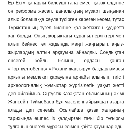
Ер Есім қаһарлы билеуші ғана емес, қазақ елдігіне
оң реформа жасап, даналықтың мұзарт шыңынан
алыс болашаққа сәуле түсірген көреген көсем, тұтас
Түркістанның түгел билігіне қол жеткізген құдіретті
хан болды. Оның жорықтағы сұрапыл ерліктері мен
алып бейнесі ел жадында мәңгі жаңғырып, аңыз-
жырлардың алтын арқауына айналды. Сондықтан
еңсегей бойлы Есімнің ордасы қонған
«Төрткүлтөбенің» «Рухани жаңғыру» бағдарламасы
арқылы мемлекет қарауына арнайы алынып, тиісті
археологиялық жұмыстар жүргізілетін уақыт жетті
деп ойлаймыз. Оңтүстік Қазақстан облысының әкімі
Жансейіт Түймебаев бұл мәселені айрықша назарға
алады деп сенеміз. Осылайша қазақ халқының
тарихында өшпес із қалдырған тағы бір тұғырлы
тұлғаның өнегелі мұрасы елімен қайта қауышар еді.