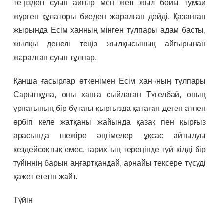
теңіздегі суын айғыр мен жеті жыл бойы тумай
жүрген құлаторы биеден жаралған дейді. Қазанғап
жырында Есім ханның мінген тұлпары адам басты,
жылқы денелі теңіз жылқысының айғырынан
жаралған суын тұлпар.
Қанша ғасырлар өткенімен Есім хан¬ның тұлпары
Сарыпқұла, оны ханға сыйлаған Түгелбай, оның
ұрпағының бір бұтағы қырғызда қатаған деген атпен
өрбіп келе жатқаны жайында қазақ пен қырғыз
арасында шежіре әңгімелер ұқсас айтылуы
кездейсоқтық емес, тарихтың тереңінде түйткілді бір
түйіннің барын аңғартқандай, арнайы тексере түсуді
қажет ететін жайт.
Түйін