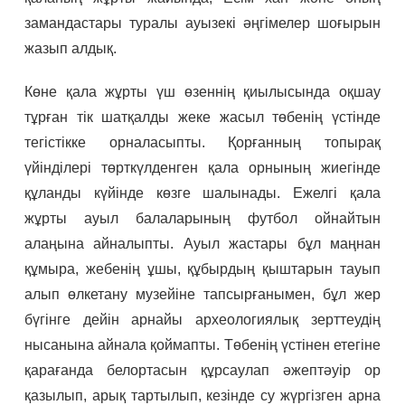
замандастары туралы ауызекі әңгімелер шоғырын
жазып алдық.
Көне қала жұрты үш өзеннің қиылысында оқшау
тұрған тік шатқалды жеке жасыл төбенің үстінде
тегістікке орналасыпты. Қорғанның топырақ
үйінділері төрткүлденген қала орнының жиегінде
құланды күйінде көзге шалынады. Ежелгі қала
жұрты ауыл балаларының футбол ойнайтын
алаңына айналыпты. Ауыл жастары бұл маңнан
құмыра, жебенің ұшы, құбырдың қыштарын тауып
алып өлкетану музейіне тапсырғанымен, бұл жер
бүгінге дейін арнайы археологиялық зерттеудің
нысанына айнала қоймапты. Төбенің үстінен етегіне
қарағанда белортасын құрсаулап әжептәуір ор
қазылып, арық тартылып, кезінде су жүргізген арна