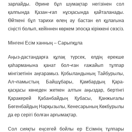
зарлайды. Әрине бұл шумақтар негізінен сол
қалпында Қазан¬ғап нұсқасында қайталанады.
Өйткені бұл тарихи өлең әу бастан ел құлағына
сіңісті болып, кейіннен көркем эпосқа кіріккені сөзсіз.
Мінгені Есім ханның – Сарыпқұла
Аңыз-дастандарға құлақ түрсек, елдің ерекше
қаһарманына қанат бол¬ған ғажайып тұлпар
мінгізетінін аңғарамыз. Қобыландының Тайбурылы,
Ал¬памыстың Байшұбары, Қамбардың Қара-
қасқасы көнеден жеткен алтын аңыздар, бертінгі
Қаракерей Қабанбайдың Қубасы, Қанжығалы
Бөгенбайдың Нарқызылы, Кенесарының Көкбурылы
да ер серігі болған арғымақтар.
Сол сияқты еңсегей бойлы ер Есімнің тұлпары