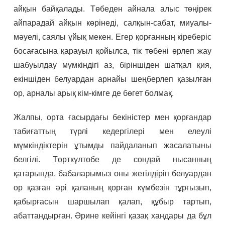
айқын байқалады. Төбеден айнала алыс төңірек
айпарадай айқын көрінеді, салқын-сабат, миуалы-
мәуелі, саялы ұйық мекен. Егер қорғанның кіреберіс
босағасына қарауыл қойылса, тік төбені өрлеп жау
шабуылдау мүмкіндігі аз, біріншіден шатқал қия,
екіншіден белуардан арнайы шеңберлеп қазылған
ор, арналы арық кім-кімге де бөгет болмақ.
Жалпы, орта ғасырдағы бекіністер мен қорғандар
табиғаттың түрлі кедергілері мен елеулі
мүмкіндіктерін ұтымды пайдаланып жасалатыны
белгілі. Төрткүлтөбе де сондай нысанның
қатарында, бабаларымыз оны жетілдіріп белуардан
ор қазған әрі қаланың қорған күмбезін тұрғызып,
қабырғасын шаршылап қалап, құбыр тартып,
абаттандырған. Әрине кейінгі қазақ хандары да бұл