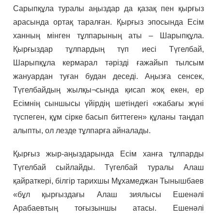
Сарыпқұла туралы аңыздар да қазақ пен қырғыз
арасында ортақ таралған. Қырғыз эпосында Есім
ханның мінген тұлпарының аты – Шарыпқұла.
Қырғыздар тұлпардың түп иесі Түгелбай,
Шарыпқұла кермарал тәрізді ғажайып тылсым
жануардан туған будан деседі. Аңызға сенсек,
Түгелбайдың жылқы¬сында қисап жоқ екен, ер
Есімнің сыншысы үйірдің шетіндегі «жабағы жүні
түспеген, құм сірке басып биттеген» құланы таңдап
алыпты, ол лезде тұлпарға айналады.
Қырғыз жыр-аңыздарында Есім ханға тұлпарды
Түгелбай сыйлайды. Түгелбай туралы Алаш
қайраткері, білгір тарихшы Мұхамеджан Тынышбаев
«бұл қырғыздағы Алаш зиялысы Ешенәлі
Арабаевтың тоғызыншы атасы. Ешенәлі