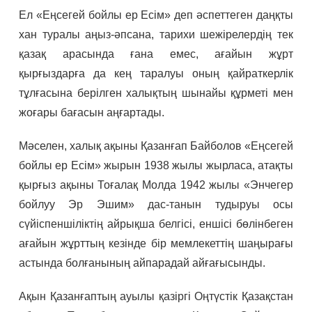
Ел «Еңсегей бойлы ер Есім» деп әспеттеген даңқты
хан туралы аңыз-әпсана, тарихи шежірелердің тек
қазақ арасында ғана емес, ағайын жұрт
қырғыздарға да кең таралуы оның қайраткерлік
тұлғасына берілген халықтың шынайы құрметі мен
жоғары бағасын аңғартады.
Мәселен, халық ақыны Қазанғап Байболов «Еңсегей
бойлы ер Есім» жырын 1938 жылы жырласа, атақты
қырғыз ақыны Тоғалақ Молда 1942 жылы «Энчегер
бойлуу Эр Эшим» дас-танын тудыруы осы
сүйіспеншіліктің айрықша белгісі, еншісі бөлінбеген
ағайын жұрттың кезінде бір мемлекеттің шаңырағы
астында болғанының айпарадай айғағысынды.
Ақын Қазанғаптың ауылы қазіргі Оңтүстік Қазақстан