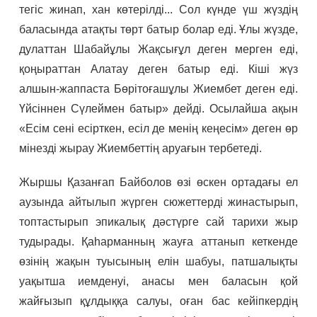
тегіс жинап, хан көтерілді... Сол күнде үш жүздің
баласында атақты төрт батыр болар еді. Ұлы жүзде,
дулаттан Шабайұлы Жақсығұл деген мерген еді,
қоңыраттан Алатау деген батыр еді. Кіші жүз
алшын-жаппаста Бөрітоғашұлы Жиембет деген еді.
Үйсіннен Сүлеймен батыр» дейді. Осылайша ақын
«Есім сені есірткен, есіл де менің кеңесім» деген өр
мінезді жырау Жиембеттің аруағын тербетеді.
Жыршы Қазанғап Байболов өзі өскен ортадағы ел
аузында айтылып жүрген сюжеттерді жинастырып,
топтастырып эпикалық дәстүрге сай тарихи жыр
тудырады. Қаһарманның жауға аттанып кеткенде
өзінің жақын туысының елін шабуы, патшалықты
уақытша иемденуі, анасы мен баласын қой
жайғызып құлдыққа салуы, оған бас кейіпкердің