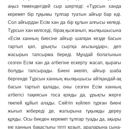
аңыз төмендегідей сыр шертеді: «Тұрсын ханда
керемет бір тұқымы тұлпар туатын айғыр бар еді.
Сол айғырдан Есім хан да бір құлын алғысы келеді.
Тұрсын хан келіседі, бірақ қызғанып, жылқышысына
«Есім ханның биесіне айғыр шапқан кезде басын
тартып қап, ұрықты сыртқа ағызыңдар», деп
жасырын тапсырма береді. Мұндай болатынын
сезген Есім хан да атбегіне ескерту жасап, қырағы
болуды тапсырады. Биені әкеліп, айғыр шаба
бергенде Тұрсын ханның жылқышысы айтқандай-ақ
басын тартып қалады, оны сезген Есім ханның
атбегісі тақиясын тоса қояды да, ұрықты жерге
төкпей құйып алады. Сөйтіп күйлеп тұрған биені
жығып жібереді де, жатырына тұқымды дереу
құяды. Осы биеден керемет тұлпар туады да, ақыры
екі ханның бақастығы тіпті қозып, араларына сына-