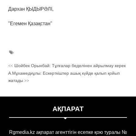
Дархан ҚЫДЫРӘЛІ,
"Егемен Қазақстан"
Шойбек Орынбай: Тұлғалар беделінен айрылмау керек
<<
А.Мұхамедиұлы: Ескерткіштер ашық күйде қалып қойып
жатады
>>
АҚПАРАТ
Rgmedia.kz ақпарат агенттігін есепке қою туралы №