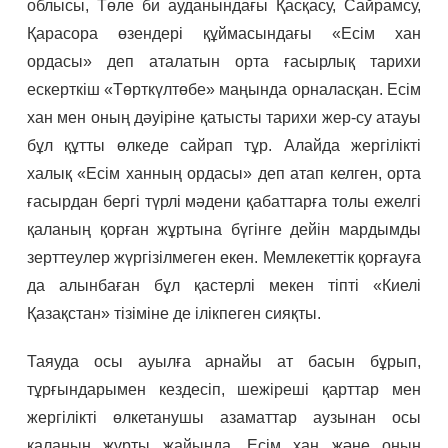
облысы, Төле би ауданындағы Қасқасу, Сайрамсу,
Қарасора өзендері құймасындағы «Есім хан
ордасы» деп аталатын орта ғасырлық тарихи
ескерткіш «Төрткүлтөбе» маңында орналасқан. Есім
хан мен оның дәуіріне қатысты тарихи жер-су атауы
бұл құтты өлкеде сайрап тұр. Алайда жергілікті
халық «Есім ханның ордасы» деп атап келген, орта
ғасырдан бергі түрлі мәдени қабаттарға толы ежелгі
қаланың қорған жұртына бүгінге дейін мардымды
зерттеулер жүргізілмеген екен. Мемлекеттік қорғауға
да алынбаған бұл қастерлі мекен тіпті «Киелі
Қазақстан» тізіміне де ілікпеген сияқты.
Таяуда осы ауылға арнайы ат басын бұрып,
тұрғындарымен кездесіп, шежіреші қарттар мен
жергілікті өлкетанушы азаматтар аузынан осы
қаланың жұрты жайында, Есім хан және оның