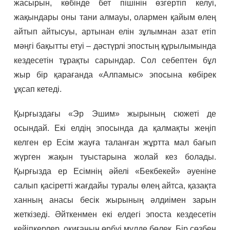
жасырын, көбінде бет пішінін өзгертіп келуі,
жақындары оны тани алмауы, олармен қайым өлең
айтып айтысуы, артынан елін зұлымнан азат етіп
мәңгі бақытты етуі – дәстүрлі эпостың құрылымында
кездесетін тұрақты сарындар. Сол себептен бұл
жыр бір қарағанда «Алпамыс» эпосына көбірек
ұқсап кетеді.
Қырғыздағы «Эр Эшим» жырының сюжеті де
осындай. Екі елдің эпосында да қалмақты жеңіп
келген ер Есім жауға таланған жұртта мал бағып
жүрген жақын туыстарына жолай кез болады.
Қырғызда ер Есімнің әйелі «Бекбекей» әуеніне
салып қасіретті жағдайы туралы өлең айтса, қазақта
ханның анасы бесік жырының әлдиімен зарын
жеткізеді. Әйткенмен екі елдегі эпоста кездесетін
кейіпкерлер, оқиғаның өрбуі мүлде бөлек. Бір сөзбен