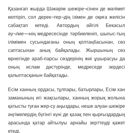
Қазанғап жырда Шәкәрім шежіре¬сінен де мәлімет
келтіріп, сол дерек¬тер¬дің ізімен де оқиға желісін
сабақтап кетеді. Автордың әйгілі Бекасыл
әу¬лие¬¬нің медресесінде тәрбиеленіп, шығыс-тың
ілімімен сусындағаны оның қолтаңбасынан, сөз
саптасынан анық байқалады. Жыршының сөз
өрнегінде араб-парсы сөздерінің жиі ұшырасуы да
оның ислам дәстүрінде, медреседе зердесі
қалыптасқанын байқатады.
Есім ханның ордасы, тұлпары, батырлары, Есім хан
заманының игі жақсылары, ханның жорық жолына
қатысты туған жер-су аңыздары, неше алуан шежіре
әңгімелердің бүгінгі күні де қазақ пен қырғыздардың
арасында қатар айтылуы арнайы зерттеуді қажет
етеді.