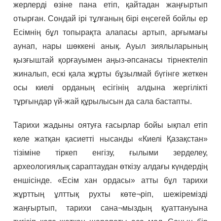
жерлерді өзіне пана етіп, қайтадан жаңғыртып
отырған. Сондай ірі тұлғаның бірі еңсегей бойлы ер
Есімнің бұл топырақта алапасы артып, арғымағы
аунап, нары шөккені анық. Ауыл зиялыларының
қызғыштай қорғауымен аңыз-әпсанасы тірнектеліп
жиналып, ескі қала жұрты бұзылмай бүгінге жеткен
осы киелі орданың есігінің алдына жергілікті
тұрғындар үй-жай құрылысын да сала бастапты.
Тарихи жадыны оятуға ғасырлар бойы ықпал етіп
келе жатқан қасиетті нысанды «Киелі Қазақстан»
тізіміне тіркеп енгізу, ғылыми зерделеу,
археологиялық сараптаудан өткізу алдағы күндердің
еншісінде. «Есім хан ордасы» атты бұл тарихи
жұрттың ұлттық рухты көте¬ріп, шежіремізді
жаңғыртып, тарихи сана¬мыздың қуаттануына