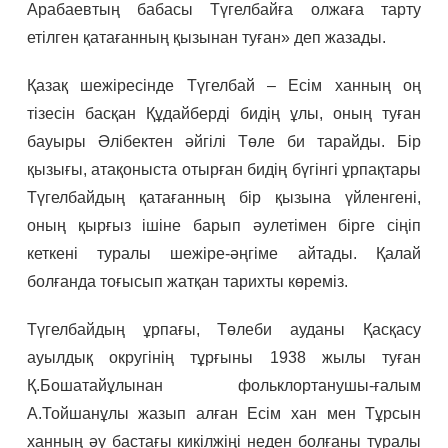
Арабаевтың бабасы Түгелбайға олжаға тарту
етілген қатағанның қызынан туған» деп жазады.
Қазақ шежіресінде Түгелбай – Есім ханның оң
тізесін басқан Құдайберді бидің ұлы, оның туған
бауыры Әлібектен әйгілі Төле би тарайды. Бір
қызығы, атақоныста отырған бидің бүгінгі ұрпақтары
Түгелбайдың қатағанның бір қызына үйленгені,
оның қырғыз ішіне барып әулетімен бірге сіңіп
кеткені туралы шежіре-әңгіме айтады. Қалай
болғанда тоғысып жатқан тарихты көреміз.
Түгелбайдың ұрпағы, Төлеби ауданы Қасқасу
ауылдық округінің тұрғыны 1938 жылы туған
Қ.Бошатайұлынан фольклортанушы-ғалым
А.Тойшанұлы жазып алған Есім хан мен Тұрсын
ханның әу бастағы кикілжіңі неден болғаны туралы