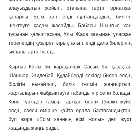
алауыздығын жойып, отанына тәртіп орнатқан
қаһарлы Есім хан енді сұлтандардың билігін
шектеуге қадам жасайды. Бабасы Шыңғыс хан
тұсынан қалыптасқан, Ұлы Жаса заңынан ұласқан
төрелердің құзыреті ырықталып, енді дала билерінің
ықпалы арта түседі.
Қырғыз Көкім би, қарақалпақ Сасық би, қазақтан
Шаншар, Жидебай, Құдайберді секілді билер елдің
бірлігін нығайтып, билік түзімін жаңғыртып,
жарғыларын жабдықтауға табанды кірісетін болады.
Көне түркіден тамыр тартқан бектік (билік) жүйе
елдің саяси өміріне қайта орала бастағандықтан,
бұл жора «Есім ханның ескі жолы» деп жұрт
жадында жаңғырады.