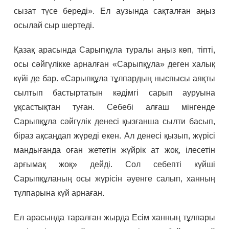
сызат түсе береді». Ел аузында сақталған аңыз
осылай сыр шертеді.
Қазақ арасында Сарыпқұла туралы аңыз көп, тіпті,
осы сәйгүлікке арналған «Сарыпқұла» деген халық
күйі де бар. «Сарыпқұла тұлпардың ныспысы аяқты
сылтып бастыртатын кәдімгі сарып ауруына
ұқсастықтан туған. Себебі алғаш мінгенде
Сарыпқұла сәйгүлік денесі қызғанша сылти басып,
біраз ақсаңдап жүреді екен. Ал денесі қызып, жүрісі
мандығанда оған жететін жүйрік ат жоқ, ілесетін
арғымақ жоқ» дейді. Сол себепті күйші
Сарыпқұланың осы жүрісін әуенге салып, ханның
тұлпарына күй арнаған.
Ел арасында таралған жырда Есім ханның тұлпары