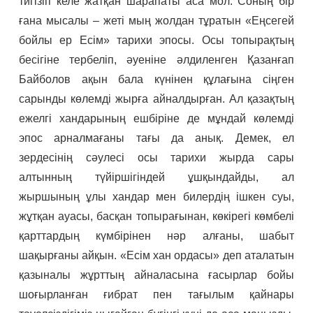
тигізіп келе жатқан шарапаты аса мол. Соның бір
ғана мысалы – жеті мың жолдан тұратын «Еңсегей
бойлы ер Есім» тарихи эпосы. Осы топырақтың
бесігіне тербеліп, әуеніне әлдиленген Қазанғап
Байболов ақын бала күнінен құлағына сіңген
сарынды көлемді жырға айналдырған. Ал қазақтың
ежелгі хандарының ешбіріне де мұндай көлемді
эпос арналмағаны тағы да анық. Демек, ел
зердесінің сәулесі осы тарихи жырда сары
алтынның түйіршігіндей ұшқындайды, ал
жыршының ұлы хандар мен билердің ішкен суы,
жұтқан ауасы, басқан топырағынан, көкірегі көмбелі
қарттардың күмбірінен нәр алғаны, шабыт
шақырғаны айқын. «Есім хан ордасы» деп аталатын
қазыналы жұрттың айналасына ғасырлар бойы
шоғырланған ғибрат пен тағылым қайнары