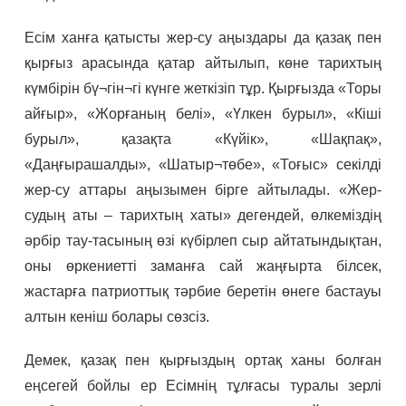
Есім ханға қатысты жер-су аңыздары да қазақ пен
қырғыз арасында қатар айтылып, көне тарихтың
күмбірін бү¬гін¬гі күнге жеткізіп тұр. Қырғызда «Торы
айғыр», «Жорғаның белі», «Үлкен бурыл», «Кіші
бурыл», қазақта «Күйік», «Шақпақ»,
«Даңғырашалды», «Шатыр¬төбе», «Тоғыс» секілді
жер-су аттары аңызымен бірге айтылады. «Жер-
судың аты – тарихтың хаты» дегендей, өлкеміздің
әрбір тау-тасының өзі күбірлеп сыр айтатындықтан,
оны өркениетті заманға сай жаңғырта білсек,
жастарға патриоттық тәрбие беретін өнеге бастауы
алтын кеніш болары сөзсіз.
Демек, қазақ пен қырғыздың ортақ ханы болған
еңсегей бойлы ер Есімнің тұлғасы туралы зерлі