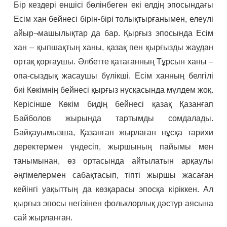
Бір кездері еншісі бөлінбеген екі елдің эпосындағы
Есім хан бейнесі бірін-бірі толықтырғанымен, елеулі
айыр¬машылықтар да бар. Қырғыз эпосында Есім
хан – қыпшақтың ханы, қазақ пен қырғызды жаудан
ортақ қорғаушы. Әлбетте қатағанның Тұрсын ханы –
опа-сыздық жасаушы бүлікші. Есім ханның белгілі
биі Көкімнің бейнесі қырғыз нұсқасында мүлдем жоқ.
Керісінше Көкім бидің бейнесі қазақ Қазанғап
Байболов жырында тартымды сомдалады.
Байқауымызша, Қазанғап жырлаған нұсқа тарихи
деректермен үндесіп, жыршының пайымы мен
танымынан, өз ортасында айтылатын арқаулы
әңгімелермен сабақтасып, тіпті жыршы жасаған
кейінгі уақыттың да көзқарасы эпосқа кіріккен. Ал
қырғыз эпосы негізінен фольклорлық дәстүр аясына
сай жырланған.