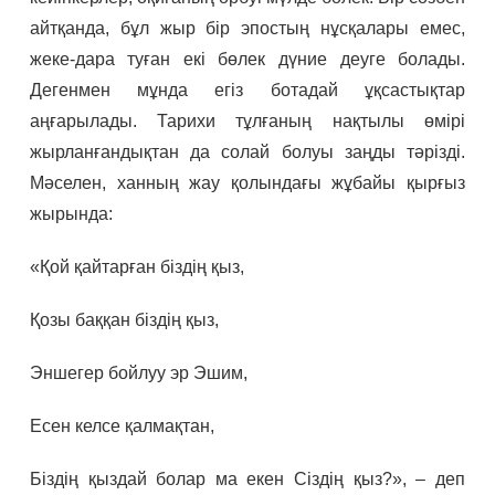
айтқанда, бұл жыр бір эпостың нұсқалары емес,
жеке-дара туған екі бөлек дүние деуге болады.
Дегенмен мұнда егіз ботадай ұқсастықтар
аңғарылады. Тарихи тұлғаның нақтылы өмірі
жырланғандықтан да солай болуы заңды тәрізді.
Мәселен, ханның жау қолындағы жұбайы қырғыз
жырында:
«Қой қайтарған біздің қыз,
Қозы баққан біздің қыз,
Эншегер бойлуу эр Эшим,
Есен келсе қалмақтан,
Біздің қыздай болар ма екен Сіздің қыз?», – деп