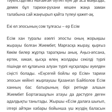
тәуелсіздігіміз нығайған бүгінгі күні де аса маңызды,
демек бұл тарихи-рухани кешен жаңа заман
талабына сай жаңғырып қайта түлеуі қажет-ақ.
Екі ел эпосының сом тұлғасы – ер Есім
Есім хан туралы әзелгі эпосты оның жорықшы
жырауы болған Жиембет, Марғасқа жырау, қырғыз
Көкім билер жұртқа таратқаны анық. Аңыз-әпсана,
ертек, хикая, қысқа өлең жолдары секілді түрлі
пішінде ел құлағына алуан түрлі нұсқалары әуелден
сіңісті болады. «Еңсегей бойлы ер Есім» тарихи
эпосын кейінгі жырлаушы Қазанғап Байболов Есім
ханның бас батырының бірі ретінде алшын
Жиембет Бортағашұлын атауы да дәстүрге деген
адалдықты танытады. Жыршы «Есім далаға шығып,
ілгері айтқан хабары бойынша үш жүздің баласын