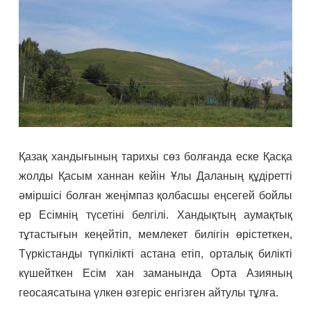
Қазақ хандығының тарихы сөз болғанда еске Қасқа
жолды Қасым ханнан кейін Ұлы Даланың құдіретті
әміршісі болған жеңімпаз қолбасшы еңсегей бойлы
ер Есімнің түсетіні белгілі. Хандықтың аумақтық
тұтастығын кеңейтіп, мемлекет билігін өрістеткен,
Түркістанды түпкілікті астана етіп, орталық билікті
күшейткен Есім хан заманында Орта Азияның
геосаясатына үлкен өзгеріс енгізген айтулы тұлға.