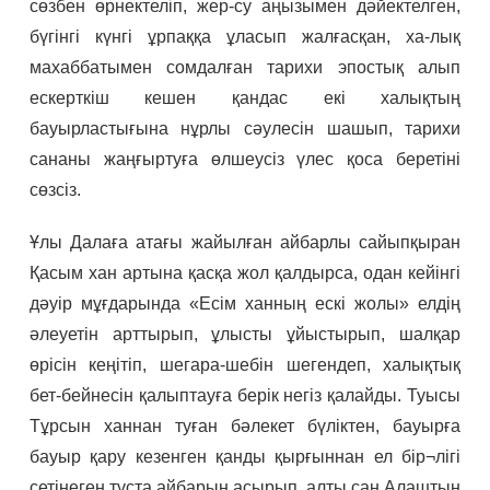
сөзбен өрнектеліп, жер-су аңызымен дәйектелген,
бүгінгі күнгі ұрпаққа ұласып жалғасқан, ха-лық
махаббатымен сомдалған тарихи эпостық алып
ескерткіш кешен қандас екі халықтың
бауырластығына нұрлы сәулесін шашып, тарихи
сананы жаңғыртуға өлшеусіз үлес қоса беретіні
сөзсіз.
Ұлы Далаға атағы жайылған айбарлы сайыпқыран
Қасым хан артына қасқа жол қалдырса, одан кейінгі
дәуір мұғдарында «Есім ханның ескі жолы» елдің
әлеуетін арттырып, ұлысты ұйыстырып, шалқар
өрісін кеңітіп, шегара-шебін шегендеп, халықтық
бет-бейнесін қалыптауға берік негіз қалайды. Туысы
Тұрсын ханнан туған бәлекет бүліктен, бауырға
бауыр қару кезенген қанды қырғыннан ел бір¬лігі
сетінеген тұста айбарын асырып, алты сан Алаштың