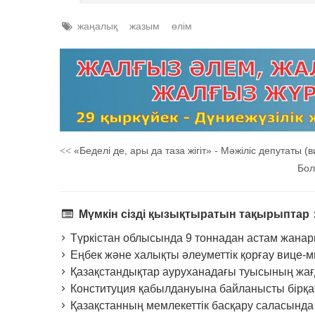
жаңалық
жазым
өлім
«Беделі де, ары да таза жігіт» - Мәжіліс депутаты (
<<
Бол
Мүмкін сізді қызықтыратын тақырыптар
Түркістан облысында 9 тоннадан астам жанар
Еңбек және халықты әлеуметтік қорғау вице-
Қазақстандықтар ауруханадағы туысының жа
Конституция қабылдануына байланысты бірқат
Қазақстанның мемлекеттік басқару саласында