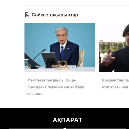
Сәйкес тақырыптар
Мемлекет басшысы Вице-
Шешенстан б
президент лауазымын енгізуді
жол апатынан 
ұсынды
АҚПАРАТ