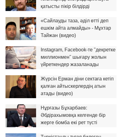
қатысты пікір білдірді
«Сайлауды таза, әділ өтті деп
ешкім айта алмайды» - Мұхтар
Тайжан (видео)
Instagram, Facebook-те "декретке
миллионмен" шығару жолын
үйреткендер жазаланады
Жүрсін Ерман діни сектаға кетіп
қалған айтыскерлердің атын
атады (видео)
Нұрғазы Бұхарбаев:
Әбдірахымовқа келгенде бір
жерге бомба екі рет түсті
Түркістанды түгел билеген