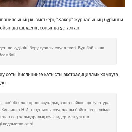
компаниясының қызметкері, "Хакер" журналының бұрынғы
бойынша шілденің соңында ұсталған.
лден де күдіктіні беру туралы сауал түсті. Бұл бойынша
Дүйсембай.
у соты Кислицинге қатысты экстрадициялық хамауға
рды.
ды, себебі олар процессуалдық заңға сәйкес прокуратура
 Кислицин Н.И.-ге қатысты сауалдары бойынша шешімді
алған соң халықаралық келісімдер мен ұлттық
і ведомство өкілі.