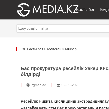
Басты бет
Бұқа
Басты бет
>
Көптеген
>
Мінбер
Бас прокуратура ресейлік хакер Ки
білдірді
rgmedia3
02-08-2023
Ресейлік Никита Кислицинді экстрадициялау
жағдайға қатысты бас прокуратураның ресми 