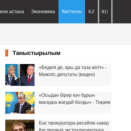
ени астана
Экономика
Көптеген
Таныстырылым
«Беделі де, ары да таза жігіт» -
Мәжіліс депутаты (видео)
«Осыдан бірер күн бұрын
масқара жағдай болды» - Тоқаев
Бас прокуратура ресейлік хакер
Кислицинді экстрадициялауға