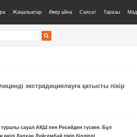
ра
Жаңалықтар
Өмір айна
Саясат
Таразы
Мәд
слицинді экстрадициялауға қатысты пікір
 туралы сауал АҚШ пен Ресейден түскен. Бұл
өкілі Дархан Дүйсембай пікір білдірді.