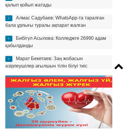
қалып қойып жатады
Алмас Сәдубаев: WhatsApp-та таралған
бала ұрлығы туралы ақпарат жалған
Бибігүл Асылова: Колледжге 26990 адам
қабылданды
Марат Бекетаев: Заң жобасын
әзірлеушілер ағылшын тілін білуі тиіс