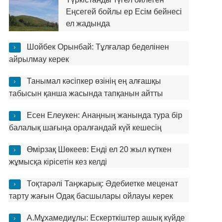
Еңсегей бойлы ер Есім бейнесі
ел жадында
Шойбек Орынбай: Тұлғалар беделінен
айрылмау керек
Танымал кәсіпкер өзінің ең алғашқы
табысын қанша жасында тапқанын айтты
Есен Елеукен: Анаңның жанында тура бір
балалық шағыңа оралғандай күй кешесің
Өмірзақ Шөкеев: Енді ел 20 жыл күткен
жұмысқа кірісетін кез келді
Тоқтарәлі Таңжарық: Әдебиетке меценат
тарту жағын Одақ басшылары ойлауы керек
А.Мұхамедиұлы: Ескерткіштер ашық күйде