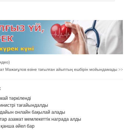
видео)
ат Мажағұлов өзіне тағылған айыптың ешбірін мойындамады
>>
：
май тәркіленді
министрі тағайындалды
ғдайын онлайн бақылай алады
ар азамат мемлекеттік награда алды
 қанша әйел бар