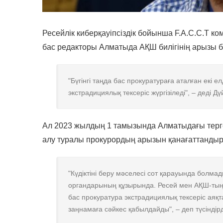
Ресейлік киберқауіпсіздік бойынша F.A.C.C.T 
бас редакторы Алматыда АҚШ билігінің арызы 
"Бүгінгі таңда бас прокуратураға аталған екі е
экстрадициялық тексеріс жүргізіледі", – деді 
Ал 2023 жылдың 1 тамызында Алматыдағы терге
алу туралы прокурордың арызын қанағаттанды
"Күдіктіні беру мәселесі сот қарауында болма
органдарының құзырында. Ресей мен АҚШ-тың
бас прокуратура экстрадициялық тексеріс аяқт
заңнамаға сәйкес қабылдайды", – деп түсіндірд