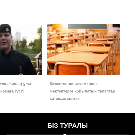
асшысының ұлы
Қазақстанда жекеменшік
комаға түсті
мектептерге қойылатын талаптар
қатаңдатылмақ
БІЗ ТУРАЛЫ