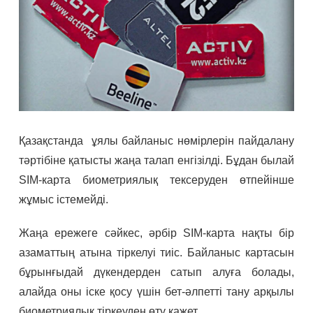
Қазақстанда ұялы байланыс нөмірлерін пайдалану
тәртібіне қатысты жаңа талап енгізілді. Бұдан былай
SIM-карта биометриялық тексеруден өтпейінше
жұмыс істемейді.
Жаңа ережеге сәйкес, әрбір SIM-карта нақты бір
азаматтың атына тіркелуі тиіс. Байланыс картасын
бұрынғыдай дүкендерден сатып алуға болады,
алайда оны іске қосу үшін бет-әлпетті тану арқылы
биометриялық тіркеуден өту қажет.