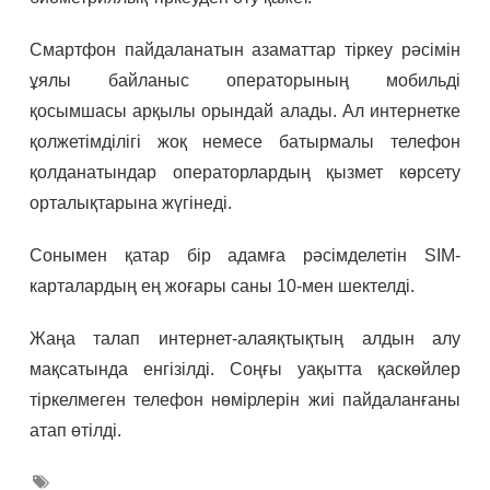
Смартфон пайдаланатын азаматтар тіркеу рәсімін
ұялы байланыс операторының мобильді
қосымшасы арқылы орындай алады. Ал интернетке
қолжетімділігі жоқ немесе батырмалы телефон
қолданатындар операторлардың қызмет көрсету
орталықтарына жүгінеді.
Сонымен қатар бір адамға рәсімделетін SIM-
карталардың ең жоғары саны 10-мен шектелді.
Жаңа талап интернет-алаяқтықтың алдын алу
мақсатында енгізілді. Соңғы уақытта қаскөйлер
тіркелмеген телефон нөмірлерін жиі пайдаланғаны
атап өтілді.