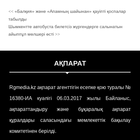
«Балқия» және «Апамның шайынан» қауіпті қоспалар
<<
табылды
Шымкентте автобуста билетсіз жүргендерге салынатын
айыппұл мөлшері өсті
>>
АҚПАРАТ
Rgmedia.kz ақпарат агенттігін есепке қою туралы №
16380-ИА куәлігі 06.03.2017 жылы Байланыс,
ақпараттандыру және бұқаралық ақпарат
құралдары саласындағы мемлекеттік бақылау
комитетінен берілді.