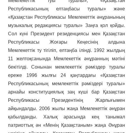
Мемлекеттік туы туралы», «Қазақстан
Республикасының елтаңбасы туралы» және
«Қазақстан Республикасы Мемлекеттік әнұранының
музыкалық редакциясы туралы» Заңға қол қойды.
Сол күні Президент резиденциясы мен Қазақстан
Республикасы Жоғары Кеңесінің алдына
Мемлекеттік ту тігіліп, елтаңба ілінді. 1992 жылдың
11 желтоқсанында Мемлекеттік әнұранның мәтіні
бекітілді. Сонынан мемлекеттік рәміздер туралы
ереже 1996 жылғы 24 қаңтардағы «Қазақстан
Республикасының мемлекеттік рәміздері туралы»
арнайы конституциялық заң күші бар Қазақстан
Республикасы Президентінің Жарлығымен
айқындалды. 2006 жылы жаңа Мемлекеттік әнұран
қабылданды. Халық арасында кең танымал
патриоттық ән «Менің Қазақстаным» жаңа Әнұран