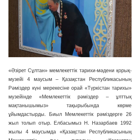
«Әзірет Сұлтан» мемлекеттік тарихи-мәдени қорық-
музейі 4 маусым – Қазақстан Республикасының
Рәміздер күні мерекесіне орай «Түркістан тарихы»
музейінде «Мемлекеттік рәміздер – ұлттық
мақтанышымыз» тақырыбында көрме
ұйымдастырды. Биыл Мемлекеттік рәміздерге 26
жыл толып отыр. Елбасымыз Н. Назарбаев 1992
жылы 4 маусымда «Қазақстан Республикасының