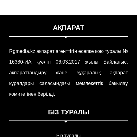
АҚПАРАТ
Rgmedia.kz ақпарат агенттігін есепке қою туралы №
16380-ИА куәлігі 06.03.2017 жылы Байланыс,
ақпараттандыру және бұқаралық ақпарат
құралдары саласындағы мемлекеттік бақылау
комитетінен берілді.
БІЗ ТУРАЛЫ
Біз туралы