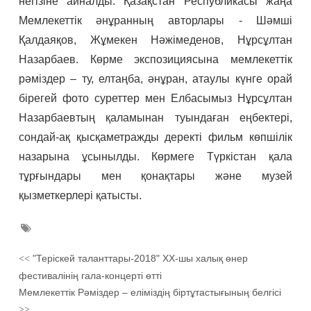
негізіне айналды. Қазақстан Республикасы жаңа
Мемлекеттік әнұранның авторлары - Шәмші
Қалдаяқов, Жұмекен Нәжімеденов, Нұрсұлтан
Назарбаев. Көрме экспозициясына мемлекеттік
рәміздер – ту, елтаңба, әнұран, атаулы күнге орай
бірегей фото суреттер мен Елбасымыз Нұрсұлтан
Назарбаевтың қаламынан туындаған еңбектері,
сондай-ақ қысқаметражды деректі фильм көпшілік
назарына ұсынылды. Көрмеге Түркістан қала
тұрғындары мен қонақтары және музей
қызметкерлері қатысты.
"Теріскей таланттары-2018" XX-шы халық өнер
<<
фестивалінің гала-концерті өтті
Мемлекеттік Рәміздер – еліміздің біртұтастығының белгісі
>>