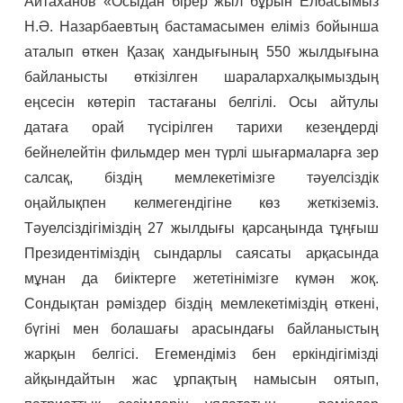
Айтаханов «Осыдан бірер жыл бұрын Елбасымыз
Н.Ә. Назарбаевтың бастамасымен еліміз бойынша
аталып өткен Қазақ хандығының 550 жылдығына
байланысты өткізілген шаралархалқымыздың
еңсесін көтеріп тастағаны белгілі. Осы айтулы
датаға орай түсірілген тарихи кезеңдерді
бейнелейтін фильмдер мен түрлі шығармаларға зер
салсақ, біздің мемлекетімізге тәуелсіздік
оңайлықпен келмегендігіне көз жеткіземіз.
Тәуелсіздігіміздің 27 жылдығы қарсаңында тұңғыш
Президентіміздің сындарлы саясаты арқасында
мұнан да биіктерге жететінімізге күмән жоқ.
Сондықтан рәміздер біздің мемлекетіміздің өткені,
бүгіні мен болашағы арасындағы байланыстың
жарқын белгісі. Егемендіміз бен еркіндігімізді
айқындайтын жас ұрпақтың намысын оятып,