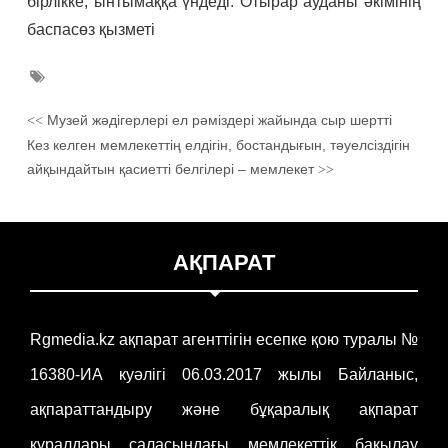
бірлікке, ынтымаққа үндеді. Отырар ауданы әкімінің
баспасөз қызметі
Музей жәдігерлері ел рәміздері жайында сыр шертті
<<
Кез келген мемлекеттің елдігін, бостандығын, тәуелсіздігін
айқындайтын қасиетті белгілері – мемлекет
>>
АҚПАРАТ
Rgmedia.kz ақпарат агенттігін есепке қою туралы №
16380-ИА куәлігі 06.03.2017 жылы Байланыс,
ақпараттандыру және бұқаралық ақпарат
құралдары саласындағы мемлекеттік бақылау