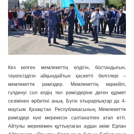
Кез келген мемлекеттің елдігін, бостандығын,
тәуелсіздігін айқындайтын қасиетті белгілері –
мемлекеттік рәміздер. Мемлекеттің көркейіп,
гүлденуі сол елдің төл рәміздеріне деген құрмет
сезімінен өрбитіні анық. Бүгін отырарлықтар да 4-
маусым Қазақстан Республикасының Мемлекеттік
рәміздері күні мерекесін салтанатпен атап өтті.
Айтулы мерекемен құттықтаған аудан әкімі Ерлан