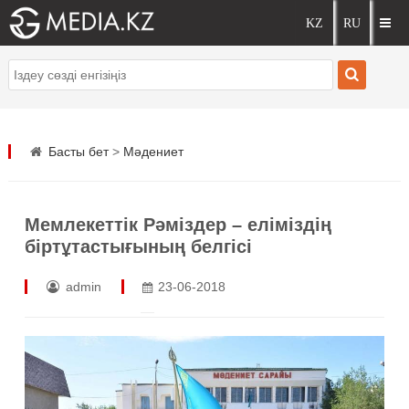
Басты бет
>
Мәдениет
Мемлекеттік Рәміздер – еліміздің
біртұтастығының белгісі
admin
23-06-2018