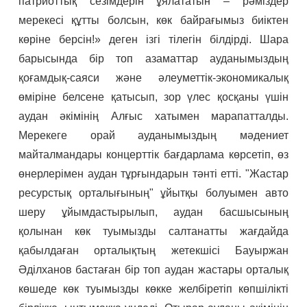
патриоттық сезімдерін ұялататын – рәміздер
мерекесі құтты болсын, көк байрағымыз биіктен
көріне берсін!» деген ізгі тілегін білдірді. Шара
барысында бір топ азаматтар ауданымыздың
қоғамдық-саяси және әлеуметтік-экономикалық
өміріне белсене қатысып, зор үлес қосқаны үшін
аудан әкімінің Алғыс хатымен марапатталды.
Мерекеге орай ауданымыздың мәдениет
майталмандары концерттік бағдарлама көрсетіп, өз
өнерлерімен аудан тұрғындарын тәнті етті. "Жастар
ресурстық орталығының" ұйытқы болуымен авто
шеру ұйымдастырылып, аудан басшысының
қолынан көк туымызды салтанатты жағдайда
қабылдаған орталықтың жетекшісі Бауыржан
Әділханов бастаған бір топ аудан жастары орталық
көшеде көк туымызды көкке желбіретіп көпшілікті