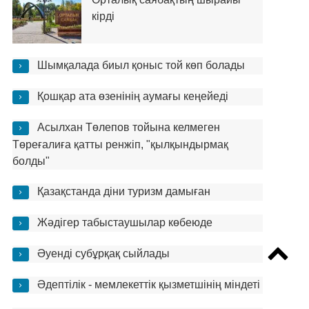
кірді
Шымқалада биыл қоныс той көп болады
Қошқар ата өзенінің аумағы кеңейеді
Асылхан Төлепов тойына келмеген
Төреғалиға қатты ренжіп, "қылқындырмақ
болды"
Қазақстанда діни туризм дамыған
Жәдігер табыстаушылар көбеюде
Әуенді субұрқақ сыйлады
Әдептілік - мемлекеттік қызметшінің міндеті