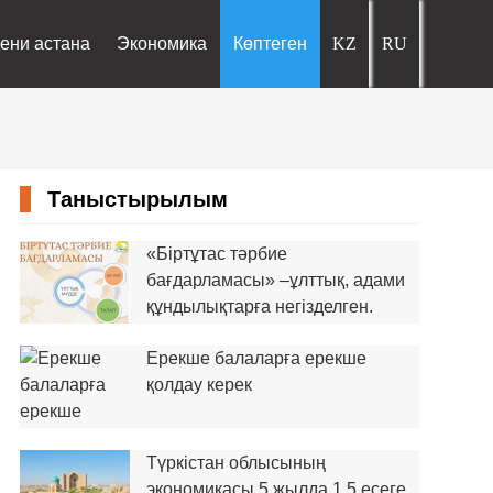
ени астана
Экономика
Көптеген
Таныстырылым
«Біртұтас тәрбие
бағдарламасы» –ұлттық, адами
құндылықтарға негізделген.
Ерекше балаларға ерекше
қолдау керек
Түркістан облысының
экономикасы 5 жылда 1,5 есеге