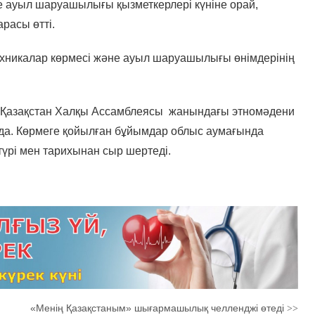
де ауыл шаруашылығы қызметкерлері күніне орай,
расы өтті.
никалар көрмесі және ауыл шаруашылығы өнімдерінің
қ Қазақстан Халқы Ассамблеясы жанындағы этномәдени
уда. Көрмеге қойылған бұйымдар облыс аумағында
стүрі мен тарихынан сыр шертеді.
«Менің Қазақстаным» шығармашылық челленджі өтеді
>>