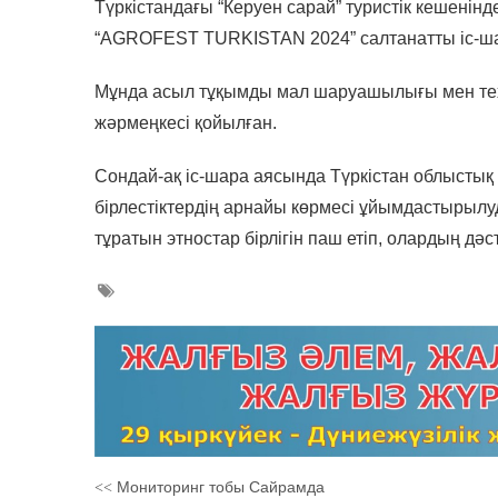
Түркістандағы “Керуен сарай” туристік кешенін
“AGROFEST TURKISTAN 2024” салтанатты іс-ша
Мұнда асыл тұқымды мал шаруашылығы мен тех
жәрмеңкесі қойылған.
Сондай-ақ іс-шара аясында Түркістан облысты
бірлестіктердің арнайы көрмесі ұйымдастырыл
тұратын этностар бірлігін паш етіп, олардың дә
Мониторинг тобы Сайрамда
<<