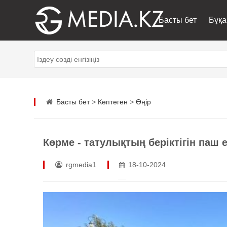
Басты бет
Бұқа
Басты бет
>
Көптеген
>
Өңір
Көрме - татулықтың беріктігін паш е
rgmedia1
18-10-2024