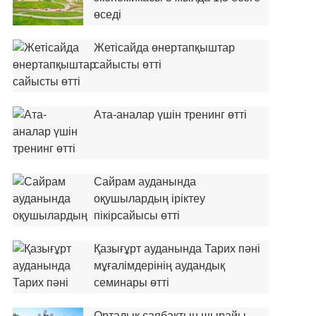
өседі
Жетісайда өнертапқыштар
сайысты өтті
Ата-аналар үшін тренинг өтті
Сайрам ауданында
оқушылардың іріктеу
пікірсайысы өтті
Қазығұрт ауданында Тарих пәні
мұғалімдерінің аудандық
семинары өтті
Орталық саябақтың шырайы