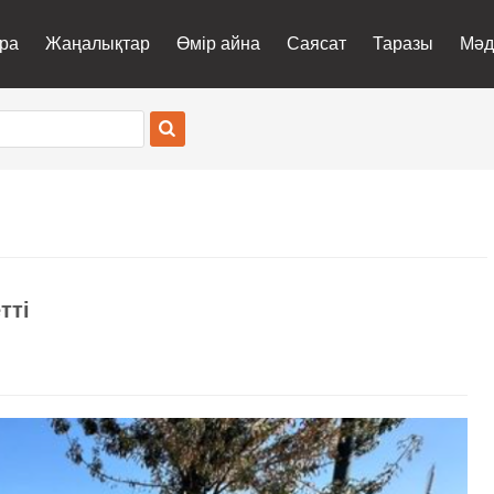
ра
Жаңалықтар
Өмір айна
Саясат
Таразы
Мәд
тті