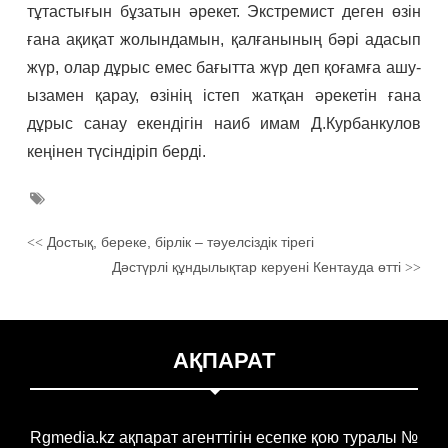
тұтастығын бұзатын әрекет. Экстремист деген өзін
ғана ақиқат жолындамын, қалғанының бәрі адасып
жүр, олар дұрыс емес бағытта жүр деп қоғамға ашу-
ызамен қарау, өзінің істеп жатқан әрекетін ғана
дұрыс санау екендігін наиб имам Д.Курбанкулов
кеңінен түсіндіріп берді.
Достық, береке, бірлік – тәуелсіздік тірегі
<<
Дәстүрлі құндылықтар керуені Кентауда өтті
>>
АҚПАРАТ
Rgmedia.kz ақпарат агенттігін есепке қою туралы №