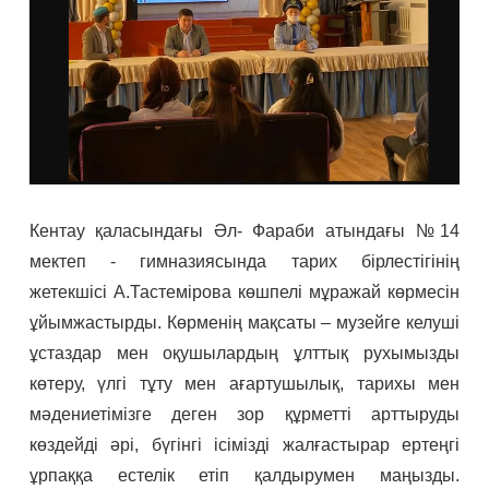
Кентау қаласындағы Әл- Фараби атындағы №14
мектеп - гимназиясында тарих бірлестігінің
жетекшісі А.Тастемірова көшпелі мұражай көрмесін
ұйымжастырды. Көрменің мақсаты – музейге келуші
ұстаздар мен оқушылардың ұлттық рухымызды
көтеру, үлгі тұту мен ағартушылық, тарихы мен
мәдениетімізге деген зор құрметті арттыруды
көздейді әрі, бүгінгі ісімізді жалғастырар ертеңгі
ұрпаққа естелік етіп қалдырумен маңызды.