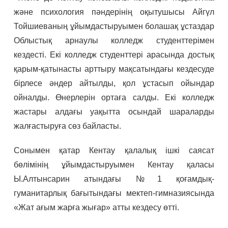
және психология пәндерінің оқытушысы Айгүл
Тойшиеваның ұйымдастыруымен болашақ ұстаздар
Облыстық арнаулы колледж студенттерімен
кездесті. Екі колледж студенттері арасында достық
қарым-қатынасты арттыру мақсатындағы кездесуде
бірлесе әндер айтылды, қол ұстасып ойындар
ойналды. Өнерлерін ортаға салды. Екі колледж
жастары алдағы уақытта осындай шараларды
жалғастыруға сөз байласты.
Сонымен қатар Кентау қалалық ішкі саясат
бөлімінің ұйымдастыруымен Кентау қаласы
Ы.Алтынсарин атындағы №1 қоғамдық-
гуманитарлық бағытындағы мектеп-гимназиясында
«Жат ағым жарға жығар» атты кездесу өтті.