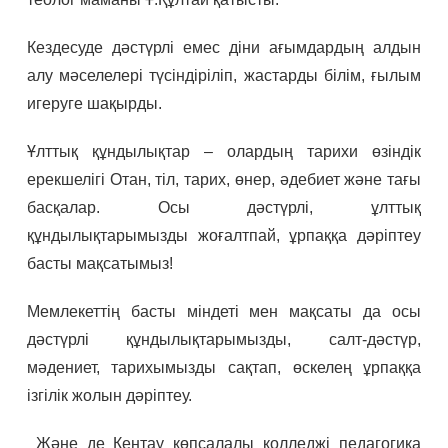
Кездесуде дәстүрлі емес діни ағымдардың алдын
алу мәселелері түсіндіріліп, жастарды білім, ғылым
игеруге шақырды.
Ұлттық құндылықтар – олардың тарихи өзіндік
ерекшелігі Отан, тіл, тарих, өнер, әдебиет және тағы
басқалар. Осы дәстүрлі, ұлттық
құндылықтарымызды жоғалтпай, ұрпаққа дәріптеу
басты мақсатымыз!
Мемлекеттің басты міндеті мен мақсаты да осы
дәстүрлі құндылықтарымызды, салт-дәстүр,
мәдениет, тарихымызды сақтап, өскелең ұрпаққа
ізгілік жолын дəріптеу.
Және де Кентау көпсалалы колледжі педагогика