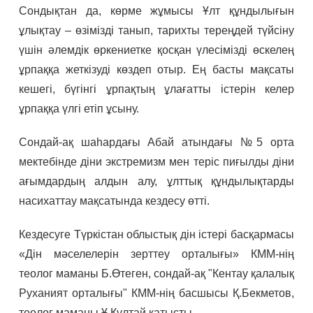
Сондықтан да, көрме жұмысы Ұлт құндылығын
ұлықтау – өзімізді танып, тарихты тереңдей түйсіну
үшін әлемдік өркениетке қосқан үлесімізді өскелең
ұрпаққа жеткізуді көздеп отыр. Ең басты мақсаты
кешегі, бүгінгі ұрпақтың ұлағатты істерін келер
ұрпаққа үлгі етіп ұсыну.
Сондай-ақ шаһардағы Абай атындағы №5 орта
мектебінде діни экстремизм мен теріс пиғылды діни
ағымдардың алдын алу, ұлттық құндылықтарды
насихаттау мақсатында кездесу өтті.
Кездесуге Түркістан облыстық дін істері басқармасы
«Дін мәселелерін зерттеу орталығы» КММ-нің
теолог маманы Б.Өтеген, сондай-ақ "Кентау қалалық
Руханият орталығы" КММ-нің басшысы Қ.Бекметов,
теолог маманы Ұ.Құлтай қатысты.