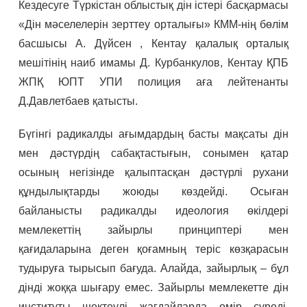
Кездесуге Түркістан облыстық дін істері басқармасы
«Дін мәселелерін зерттеу орталығы» КММ-нің бөлім
басшысы А. Дүйсен , Кентау қалалық орталық
мешітінің наиб имамы Д. Курбанкулов, Кентау ҚПБ
ЖПҚ ЮПТ УПИ полиция аға лейтенанты
Д.Давлетбаев қатысты.
Бүгінгі радикалды ағымдардың басты мақсаты дін
мен дәстүрдің сабақтастығын, сонымен қатар
осының негізінде қалыптасқан дәстүрлі рухани
құндылықтарды жоюды көздейді. Осыған
байланысты радикалды идеология өкілдері
мемлекеттің зайырлы принциптері мен
қағидаларына деген қоғамның теріс көзқарасын
тудыруға тырысып бағуда. Алайда, зайырлық – бұл
дінді жоққа шығару емес. Зайырлы мемлекетте дін
институты шектеулі жағдайларда өмір сүреді.