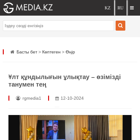
Басты бет
>
Көптеген
>
Өңір
Ұлт құндылығын ұлықтау – өзімізді
танумен тең
rgmedia1
12-10-2024