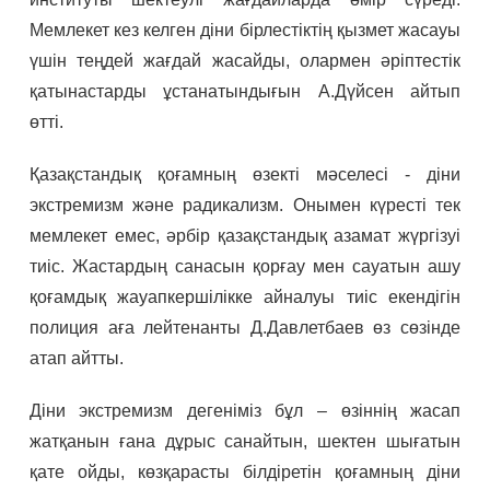
Мемлекет кез келген діни бірлестіктің қызмет жасауы
үшін теңдей жағдай жасайды, олармен әріптестік
қатынастарды ұстанатындығын А.Дүйсен айтып
өтті.
Қазақстандық қоғамның өзекті мәселесі - діни
экстремизм және радикализм. Онымен күресті тек
мемлекет емес, әрбір қазақстандық азамат жүргізуі
тиіс. Жастардың санасын қорғау мен сауатын ашу
қоғамдық жауапкершілікке айналуы тиіс екендігін
полиция аға лейтенанты Д.Давлетбаев өз сөзінде
атап айтты.
Діни экстремизм дегеніміз бұл – өзіннің жасап
жатқанын ғана дұрыс санайтын, шектен шығатын
қате ойды, көзқарасты білдіретін қоғамның діни