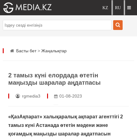
Басты бет
>
Жаңалықтар
2 тамыз күні елордада өтетін
маңызды шаралар аңдатпасы
rgmedia3
01-08-2023
«ҚазАқпарат» халықаралық ақпарат агенттігі 2
тамыз күні Астанада өтетін мәдени және
қоғамдық маңызды шаралар аңдатпасын