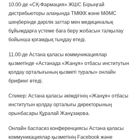
10.00-де «СҚ-Фармация» ЖШС Бірыңғай
дистрибьюторы алаңында ТМККК және МӘМС
шеңберінде дәрілік заттар мен медициналық
бұйымдарға үстеме баға беру жобасын талқылау
бойынша қоғамдық тыңдау өтеді.
11.00-де Астана қаласы коммуникациялар
қызметінде «Астанада «Жанұя» отбасы институтын
қолдау орталығының қызметі туралы» онлайн
брифинг өтеді.
Спикер: Астана қаласы әкімдігінің «Жанұя» отбасы
институтын қолдау орталығы директорының
орынбасары Құралай Жанұзақова.
Онлайн баспасөз конференциясы Астана қаласы
коммуникациялар қызметінің Facеbook және