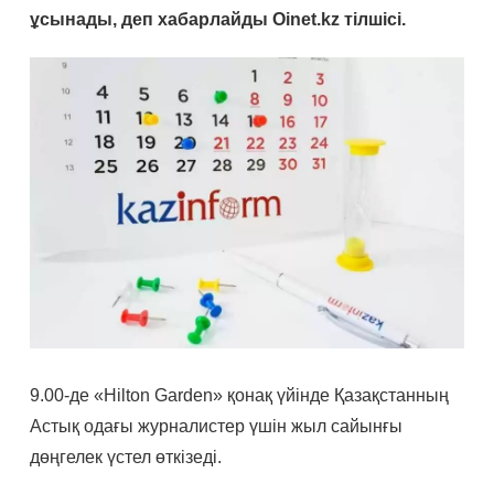
ұсынады, деп хабарлайды Oinet.kz тілшісі.
9.00-де «Hilton Garden» қонақ үйінде Қазақстанның
Астық одағы журналистер үшін жыл сайынғы
дөңгелек үстел өткізеді.