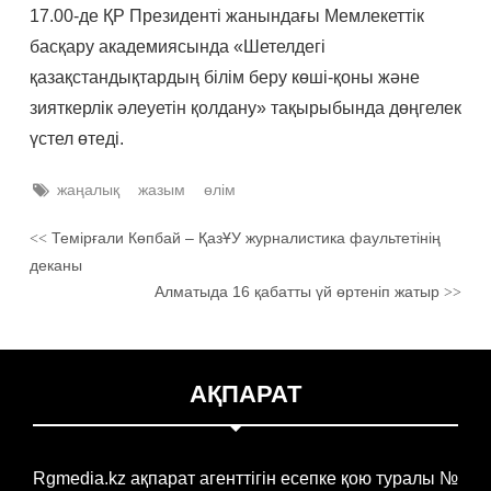
17.00-де ҚР Президенті жанындағы Мемлекеттік
басқару академиясында «Шетелдегі
қазақстандықтардың білім беру көші-қоны және
зияткерлік әлеуетін қолдану» тақырыбында дөңгелек
үстел өтеді.
жаңалық
жазым
өлім
Темірғали Көпбай – ҚазҰУ журналистика фаультетінің
<<
деканы
Алматыда 16 қабатты үй өртеніп жатыр
>>
АҚПАРАТ
Rgmedia.kz ақпарат агенттігін есепке қою туралы №