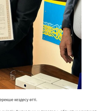
ерекше кездесу өтті.