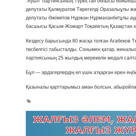
“Ауыл” партиясының Түркістан облысы бойынша
депутаты Қалмуратов Төрегелді Оразалыұлы ж
депутаты Әжіметов Нұржан Нұрмаханбетұлы ауд
басшысы Қасым-Жомарт Тоқаевтың Қазақстан х
Кездесу барысында 80 жасқа толған Ағабеков Тө
төсбелгісі табысталды. Сонымен қатар, жиналы
партиясының 25 жылдық мерекелік медалі салта
Бұл — ардагерлердің ел үшін атқарған ерен еңбе
Қазыналы қарттарымыз аман болсын, абыройла