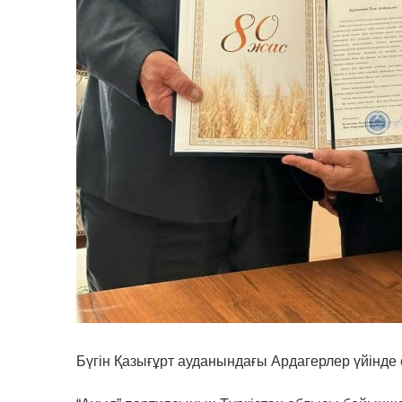
Бүгін Қазығұрт ауданындағы Ардагерлер үйінде 