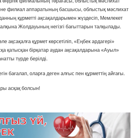
 өңірлік филиалының төрағасы, облыстық мәслихат
әне филиал аппаратының басшысы, облыстық мәслихат
анның құрметті ақсақалдарымен жүздесіп, Мемлекет
алқына Жолдауының негізгі бағыттарын талқылады.
ле ақсақалға құрмет көрсетіліп, «Еңбек ардагері»
сқа қатысқан бірқатар аудан ақсақалдарына «Ауыл»
натты түрде берілді.
гін бағалап, оларға деген алғыс пен құрметтің айғағы.
ры асқақ болсын!