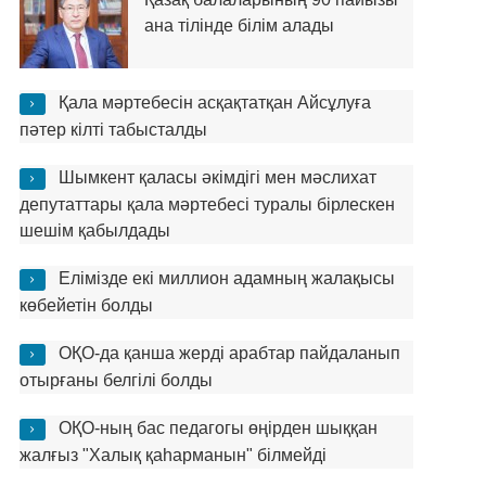
ана тілінде білім алады
Қала мәртебесін асқақтатқан Айсұлуға
пәтер кілті табысталды
Шымкент қаласы әкімдігі мен мәслихат
депутаттары қала мәртебесі туралы бірлескен
шешім қабылдады
Елімізде екі миллион адамның жалақысы
көбейетін болды
ОҚО-да қанша жерді арабтар пайдаланып
отырғаны белгілі болды
ОҚО-ның бас педагогы өңірден шыққан
жалғыз "Халық қаһарманын" білмейді