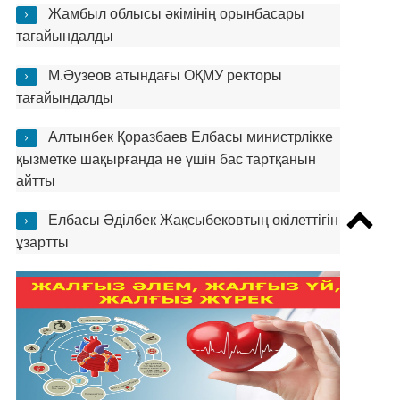
Жамбыл облысы әкімінің орынбасары
тағайындалды
М.Әузеов атындағы ОҚМУ ректоры
тағайындалды
Алтынбек Қоразбаев Елбасы министрлікке
қызметке шақырғанда не үшін бас тартқанын
айтты
Елбасы Әділбек Жақсыбековтың өкілеттігін
ұзартты