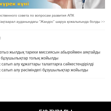
ственного совета по вопросам развития АПК
Мақтаарал ауданындағы “Жандос” шаруа қожалығында болды
>>
：
отыз жылдық тарихи миссиясын абыроймен аяқтайды
н бұзушылықтар толық жойылды
сатып алу құжаттары талаптарға сәйкестендірілді
 сатып алу рәсіміндегі бұзушылықтар жойылды