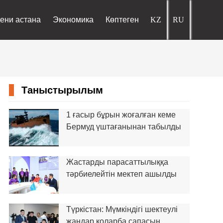
ени астана
Экономика
Көптеген
Таныстырылым
1 ғасыр бұрын жоғалған кеме
Бермуд үштағанынан табылды
Жастарды парасаттылыққа
тәрбиелейтін мектеп ашылды
Түркістан: Мүмкіндігі шектеулі
жандар қоларба сапасын