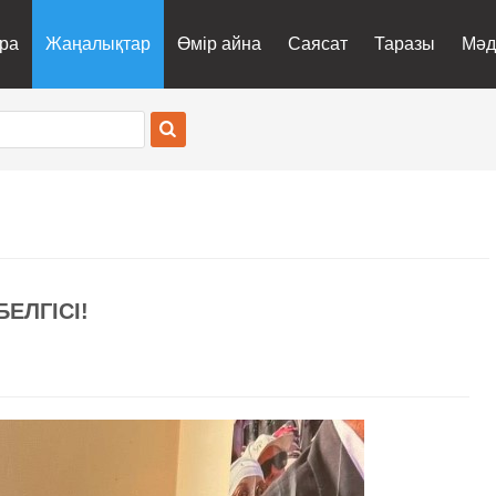
ра
Жаңалықтар
Өмір айна
Саясат
Таразы
Мәд
БЕЛГІСІ!