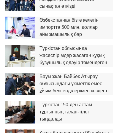
сынақтан өткізді
Өзбекстаннан бізге келетін
импортта 500 млн. доллар
айырмашылық бар
Түркістан облысында
жасөспірімдер жасаған құқық
бұзушылық едәуір төмендеген
Бауыржан Байбек Атырау
облысындағы үкіметтік емес
ұйым белсенділерімен кездесті
Түркістан: 50-ден астам
тұрғынның талап-тілегі
тыңдалды
Қазақ балаларының 90 пайызы