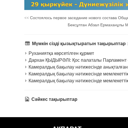
Состоялось первое заседание нового состава Обще
<<
Бексұлтан Абзал Ермаханұлы 
Мүмкін сізді қызықтыратын тақырыптар
Руханиятқа көрсетілген құрмет
Дархан ҚЫДЫРӘЛІ: Қос палаталы Парламент 
Камералдық бақылау нәтижесінде анықталға
Камералдық бақылау нәтижесінде мемлекеттік 
Камералдық бақылау нәтижесінде мемлекеттік
Сәйкес тақырыптар