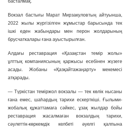
басталмақ.
Вокзал бастығы Марат Мирзакуловтың айтуынша,
2022 жылы жүргізілген жұмыстар барысында тек
ішкі еден жабындары мен перон жолдарының
брусчаткалары ғана ауыстырылған.
Алдағы реставрация «Қазақстан темір жолы»
ұлттық компаниясының қаржысы есебінен жүзеге
асады. Жобаны «Қазқайтажаңарту» мекемесі
атқарады.
— Түркістан теміржол вокзалы — тек көлік нысаны
ғана емес, шаһардың тарихи ескерткіші. Ғылыми-
жобалық құжаттамаға сәйкес, ұзақ жылдар бойы
реставрация жасалмаған вокзалдың тарихи,
сәулеттік-көркемдік келбеті әуелгі қалпына