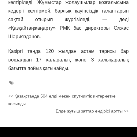
келтіріледі. Жұмыстар жолаушылар қозғалысына
кедергі келтірмей, барлық қауіпсіздік талаптарын
сақтай отырып жүргізіледі, — деді
«Қазқайтаңжаңарту» РМК бас директоры Олжас
Шариязданов.
Қазіргі таңда 120 жылдан астам тарихы бар
вокзалдан 17 қаларалық және 3 халықаралық
бағытта пойыз қатынайды.
Қазақстанда 504 елді мекен спутниктік интернетке
<<
қосылды
Елде жуғыш заттар өндірісі артты
>>