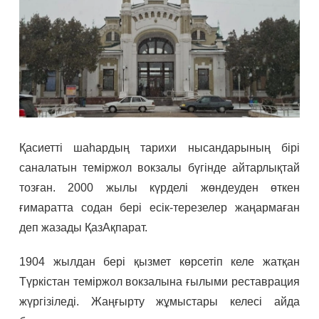
Қасиетті шаһардың тарихи нысандарының бірі
саналатын теміржол вокзалы бүгінде айтарлықтай
тозған. 2000 жылы күрделі жөндеуден өткен
ғимаратта содан бері есік-терезелер жаңармаған
деп жазады ҚазАқпарат.
1904 жылдан бері қызмет көрсетіп келе жатқан
Түркістан теміржол вокзалына ғылыми реставрация
жүргізіледі. Жаңғырту жұмыстары келесі айда