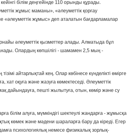
ейінгі білім деңгейінде 110 орынды құрады.
меттік жұмыс маманы», «әлеуметтік қорғау
не «әлеуметтік жұмыс» деп аталатын бағдарламалар
рнайы әлеуметтік қызметтер алады. Алматыда бұл
анады. Олардың көпшілігі - шамамен 2,5 мың -
тізімі айтарлықтай кең. Олар көбінесе күнделікті өмірге
ға, хат оқуға және жазуға көмектеседі. Әлеуметтік
амақ дайындауға, пешті жылытуға, отын, көмір және су
ға білім алуға, мүмкіндігі шектеулі жандарға - жұмысқа
ықтық көмек және мәдени шараларға бару да кіреді. Егер
адамға психологиялық немесе физикалық зорлық-