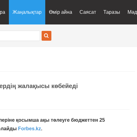
ра
Жаңалықтар
Өмір айна
Саясат
Таразы
Мәд
лердің жалақысы көбейеді
рлеріне қосымша ақы төлеуге бюджеттен 25
арлайды
Forbes.kz
.