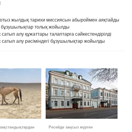
：
отыз жылдық тарихи миссиясын абыроймен аяқтайды
н бұзушылықтар толық жойылды
сатып алу құжаттары талаптарға сәйкестендірілді
 сатып алу рәсіміндегі бұзушылықтар жойылды
азақстандықтардан
Ресейде заңсыз жүрген