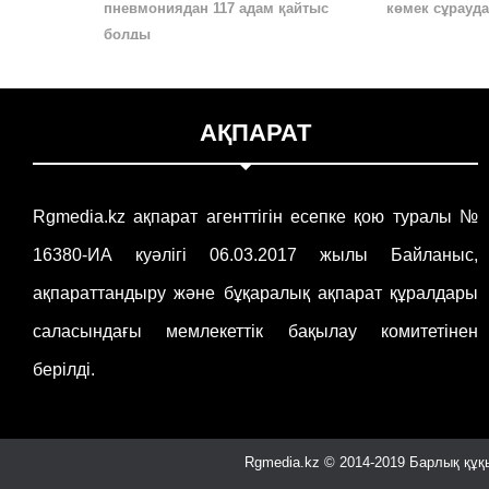
пневмониядан 117 адам қайтыс
көмек сұрауд
болды
АҚПАРАТ
Rgmedia.kz ақпарат агенттігін есепке қою туралы №
16380-ИА куәлігі 06.03.2017 жылы Байланыс,
ақпараттандыру және бұқаралық ақпарат құралдары
саласындағы мемлекеттік бақылау комитетінен
берілді.
Rgmedia.kz © 2014-2019 Барлық құқы