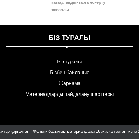
а
қазақстандықтарға ескерту
жасалды
БІЗ ТУРАЛЫ
Біз туралы
Бізбен байланыс
Жарнама
Материалдарды пайдалану шарттары
қтар қорғалған | Желілік басылым материалдары 18 жасқа толған және 