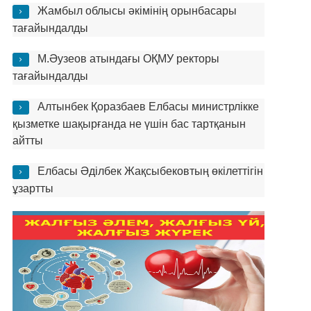
Жамбыл облысы әкімінің орынбасары
тағайындалды
М.Әузеов атындағы ОҚМУ ректоры
тағайындалды
Алтынбек Қоразбаев Елбасы министрлікке
қызметке шақырғанда не үшін бас тартқанын
айтты
Елбасы Әділбек Жақсыбековтың өкілеттігін
ұзартты