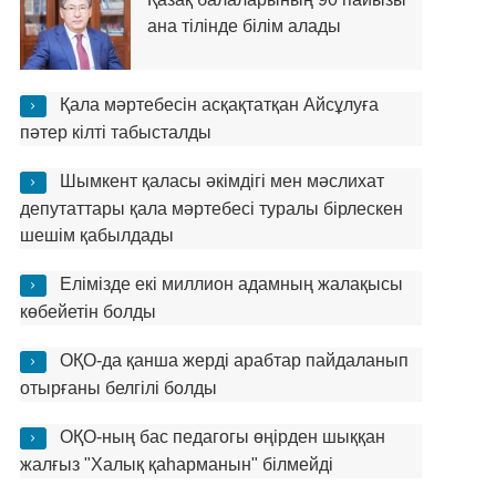
ана тілінде білім алады
Қала мәртебесін асқақтатқан Айсұлуға
пәтер кілті табысталды
Шымкент қаласы әкімдігі мен мәслихат
депутаттары қала мәртебесі туралы бірлескен
шешім қабылдады
Елімізде екі миллион адамның жалақысы
көбейетін болды
ОҚО-да қанша жерді арабтар пайдаланып
отырғаны белгілі болды
ОҚО-ның бас педагогы өңірден шыққан
жалғыз "Халық қаһарманын" білмейді