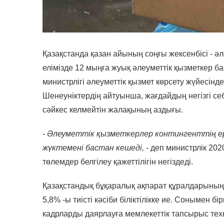
Қазақстанда қазан айының соңғы жексенбісі - әле
елімізде 12 мыңға жуық әлеуметтік қызметкер б
министрлігі әлеуметтік қызмет көрсету жүйесін
Шенеуніктердің айтуынша, жағдайдың негізгі се
сәйкес келмейтін жалақының аздығы.
- Әлеуметтік қызметкерлер контингенттің е
жүктемені бастан кешеді, -
деп министрлік 20
төлемдер белгілеу қажеттілігін негіздеді.
Қазақстандық бұқаралық ақпарат құралдарының 
5,8% -ы тиісті кәсіби біліктілікке ие. Сонымен 
кадрларды даярлауға мемлекеттік тапсырыс техни