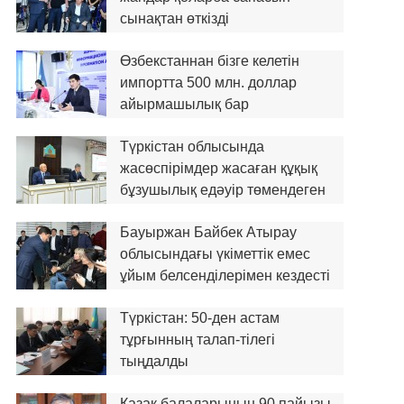
сынақтан өткізді
Өзбекстаннан бізге келетін
импортта 500 млн. доллар
айырмашылық бар
Түркістан облысында
жасөспірімдер жасаған құқық
бұзушылық едәуір төмендеген
Бауыржан Байбек Атырау
облысындағы үкіметтік емес
ұйым белсенділерімен кездесті
Түркістан: 50-ден астам
тұрғынның талап-тілегі
тыңдалды
Қазақ балаларының 90 пайызы