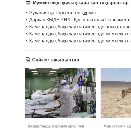
Мүмкін сізді қызықтыратын тақырыптар
Руханиятқа көрсетілген құрмет
Дархан ҚЫДЫРӘЛІ: Қос палаталы Парламент 
Камералдық бақылау нәтижесінде анықталға
Камералдық бақылау нәтижесінде мемлекеттік 
Камералдық бақылау нәтижесінде мемлекеттік
Сәйкес тақырыптар
Қазақстанда коронавирус пен
Министрлік қ