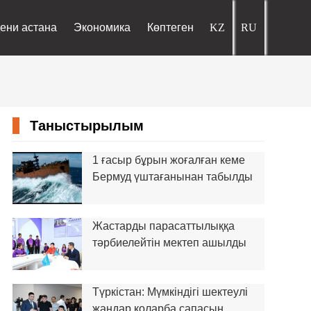
ени астана
Экономика
Көптеген
Таныстырылым
1 ғасыр бұрын жоғалған кеме
Бермуд үштағанынан табылды
Жастарды парасаттылыққа
тәрбиелейтін мектеп ашылды
Түркістан: Мүмкіндігі шектеулі
жандар қоларба сапасын