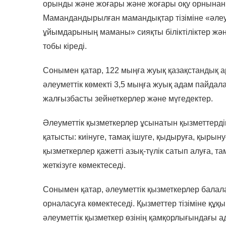
орынды және жоғары және жоғары оқу орнынан к
Мамандандырылған мамандықтар тізіміне «әлеу
ұйымдарының маманы» сияқты біліктіліктер жә
тобы кіреді.
Сонымен қатар, 122 мыңға жуық қазақстандық а
әлеуметтік көмекті 3,5 мыңға жуық адам пайдал
жалғызбасты зейнеткерлер және мүгедектер.
Әлеуметтік қызметкерлер ұсынатын қызметтердің 
қатысты: киінуге, тамақ ішуге, қыдыруға, қырыну
қызметкерлер қажетті азық-түлік сатып алуға, т
жеткізуге көмектеседі.
Сонымен қатар, әлеуметтік қызметкерлер балалар
орналасуға көмектеседі. Қызметтер тізіміне құқ
әлеуметтік қызметкер өзінің қамқорлығындағы 