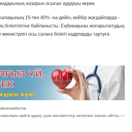
ргандарының назарын осыған аударуы керек.
алақының 15-тен 40% -на дейін, кейбір жағдайларда -
ің біліктілігіне байланысты. Еңбекақыны жоғарылатудың
 министрлігі осы салаға білікті кадрларды тартуға
 Аймағамбетов
ижелерін қайта қарау үшін мәліметтер жеткілікті екенін айтты
>>