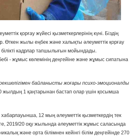
уметтік қорғау жүйесі қызметкерлерінің күні. Біздің
ар. Өткен жылы еңбек және халықты әлеуметтік қорғау
де білікті кадрлар тапшылығын мойындады.
бебі - жұмыс көлемінің деңгейіне және жұмыс сипатына
рекшелігімен байланысты жоғары психо-эмоционалды
20 жылдың 1 қаңтарынан бастап олар үшін қосымша
хабарлауынша, 12 мың әлеуметтік қызметкердің тек
бірге, 2019/20 оқу жылында әлеуметтік жұмыс саласында
калық және орта білімнен кейінгі білім деңгейінде 270