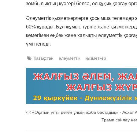
зомбылықтың куәгері болса, ол құқық қорғау о
Әлеуметтік қызметкерлерге қосымша төлемдер ж
60% құрады. Бұл жұмыс түріне және қызметкерд
көмегімен еңбек және халықты әлеуметтік қорғау
үміттенеді.
Қазақстан
әлеуметтік
қызметкер
«Оқитын ұлт» деген үлкен жоба бастадық» - Асхат
<<
Трамп сайлау нәт