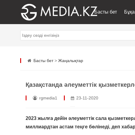
Басты бет
Бұқа
Басты бет
>
Жаңалықтар
Қазақстанда әлеуметтік қызметкер
rgmedia1
23-11-2020
2023 жылға дейін әлеуметтік сала қызметке
миллиардтан астам теңге бөлінеді, деп хаб