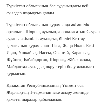
Түркістан облысының бес ауданындағы кей
ауылдар жарықсыз қалды
Түркістан облысының құрамында әкімшілік
орталығы Шорнақ ауылында орналасатын Сауран
ауданы әкімшілік-аумақтық бірлігі Кентау
қаласының құрамынан Шаға, Жаңа Иқан, Ескі
Иқан, Үшқайық, Иассы, Оранғай, Қарашық,
Жүйнек, Бабайқорған, Шорнақ, Жібек жолы,
Майдантал ауылдық округтерін бөлу жолымен
құрылсын.
Қазақстан Республикасының Үкіметі осы
Жарлықтың 1-тармағын іске асыру жөнінде
қажетті шаралар қабылдасын.