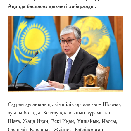
Ақорда баспасөз қызметі хабарлады.
Сауран ауданының әкімшілік орталығы – Шорнақ
ауылы болады. Кентау қаласының құрамынан
Шаға, Жаңа Иқан, Ескі Иқан, Үшқайық, Иассы,
Оранғай, Қарашық, Жүйнек, Бабайқорған,