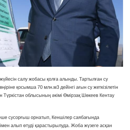
жүйесін салу жобасы қолға алынды. Тартылған су
ңіріне қосымша 70 млн.м3 дейiнгi ағын су жеткізілетін
 Түркістан облысының әкімі Өмірзақ Шөкеев Кентау
неше сусорғыш орнатып, Кеншілер саябағында
імен алып өтуді қарастырылуда. Жоба жүзеге асқан