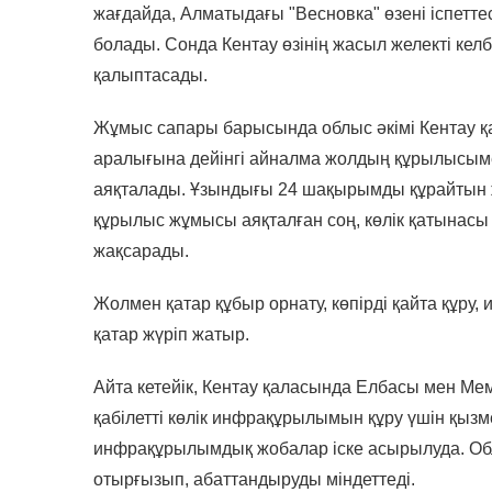
жағдайда, Алматыдағы "Весновка" өзені іспеттес
болады. Сонда Кентау өзінің жасыл желекті келб
қалыптасады.
Жұмыс сапары барысында облыс әкімі Кентау 
аралығына дейінгі айналма жолдың құрылысым
аяқталады. Ұзындығы 24 шақырымды құрайтын жо
құрылыс жұмысы аяқталған соң, көлік қатынасы
жақсарады.
Жолмен қатар құбыр орнату, көпірді қайта құр
қатар жүріп жатыр.
Айта кетейік, Кентау қаласында Елбасы мен М
қабілетті көлік инфрақұрылымын құру үшін қы
инфрақұрылымдық жобалар іске асырылуда. Об
отырғызып, абаттандыруды міндеттеді.