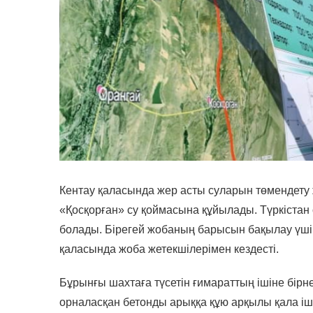
Кентау қаласында жер асты суларын төмендету 
«Қосқорған» су қоймасына құйылады. Түркістан ө
болады. Бірегей жобаның барысын бақылау үшін
қаласында жоба жетекшілерімен кездесті.
Бұрынғы шахтаға түсетін ғимараттың ішіне бір
орналасқан бетонды арыққа құю арқылы қала іш