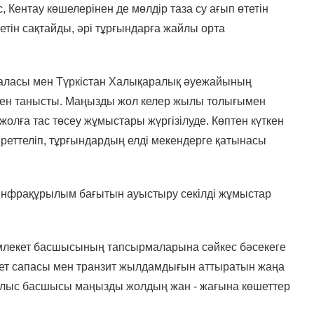
, Кентау көшелерінен де мөлдір таза су ағып өтетін
етін сақтайды, әрі тұрғындарға жайлы орта
қаласы мен Түркістан Халықаралық әуежайының
ен танысты. Маңызды жол келер жылы толығымен
лға тас төсеу жұмыстары жүргізілуде. Көптен күткен
 реттеліп, тұрғындардың елді мекендерге қатынасы
у, инфрақұрылым бағытын ауыстыру секілді жұмыстар
емлекет басшысының тапсырмаларына сәйкес бәсекеге
змет сапасы мен транзит жылдамдығын аттыратын жаңа
лыс басшысы маңызды жолдың жан - жағына көшеттер