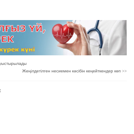
 ауыстырылады
Жеңілдетілген несиемен кәсібін кеңейткендер көп
>>
：