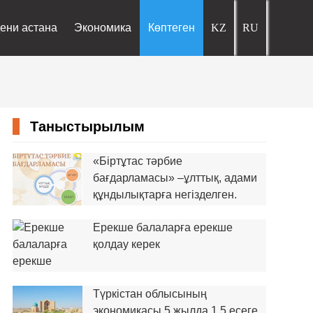
ени астана
Экономика
Көптеген
Таныстырылым
«Біртұтас тәрбие
бағдарламасы» –ұлттық, адами
құндылықтарға негізделген.
Ерекше балаларға ерекше
қолдау керек
Түркістан облысының
экономикасы 5 жылда 1,5 есеге