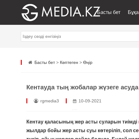
Басты бет
Бұқа
Басты бет
>
Көптеген
>
Өңір
Кентауда тың жобалар жүзеге асуда
rgmedia3
10-09-2021
Кентау қаласының жер асты суларын тиімді 
жылдар бойы жер асты суы көтеріліп, сол с