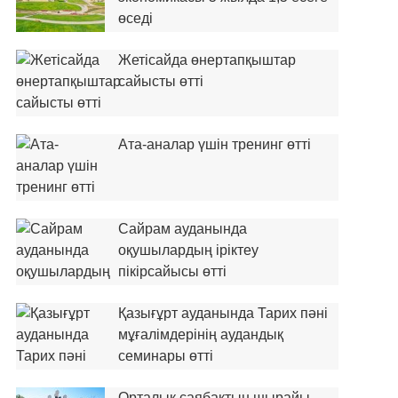
өседі
Жетісайда өнертапқыштар
сайысты өтті
Ата-аналар үшін тренинг өтті
Сайрам ауданында
оқушылардың іріктеу
пікірсайысы өтті
Қазығұрт ауданында Тарих пәні
мұғалімдерінің аудандық
семинары өтті
Орталық саябақтың шырайы