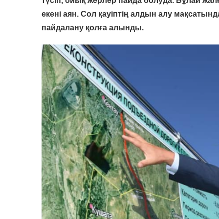
түсіп, ойық жерлер пайда болуда. Бұлай жалғ
екені аян. Сол қауіптің алдын алу мақсатын
пайдалану қолға алынды.