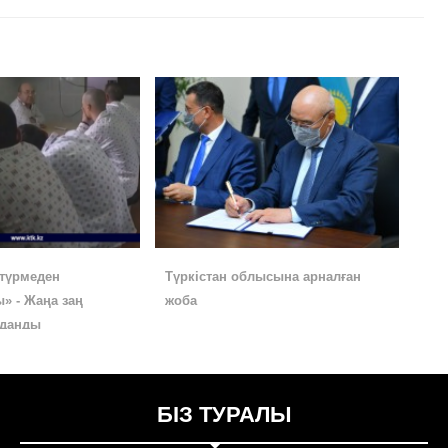
түрмеден
Түркістан облысына арналған
» - Жаңа заң
жоба
лданды
БІЗ ТУРАЛЫ