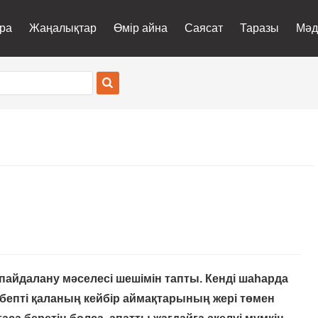
ра
Жаңалықтар
Өмір айна
Саясат
Таразы
Мәд
пайдалану мәселесі шешімін тапты. Кенді шаһарда
ебепті қаланың кейбір аймақтарының жері төмен