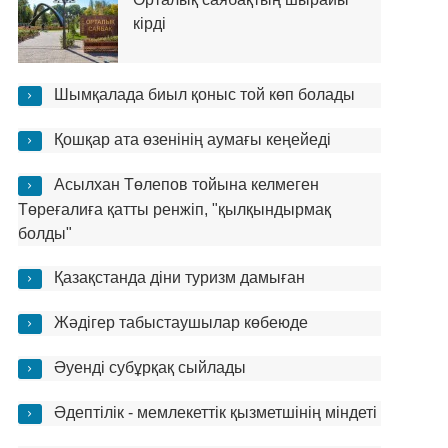
кірді
Шымқалада биыл қоныс той көп болады
Қошқар ата өзенінің аумағы кеңейеді
Асылхан Төлепов тойына келмеген
Төреғалиға қатты ренжіп, "қылқындырмақ
болды"
Қазақстанда діни туризм дамыған
Жәдігер табыстаушылар көбеюде
Әуенді субұрқақ сыйлады
Әдептілік - мемлекеттік қызметшінің міндеті