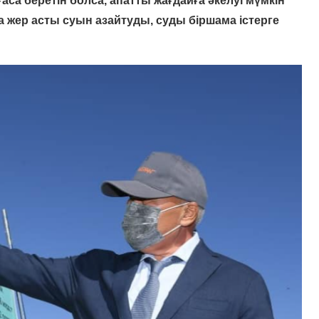
аса беретін болса, апатты жағдайға әкелуі мүмкін
да жер асты суын азайтуды, суды біршама істерге