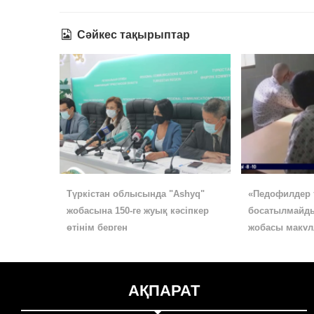
Сәйкес тақырыптар
Түркістан облысында "Ashyq"
«Педофилдер 
жобасына 150-ге жуық кәсіпкер
босатылмайды
өтінім берген
жобасы мақұ
АҚПАРАТ