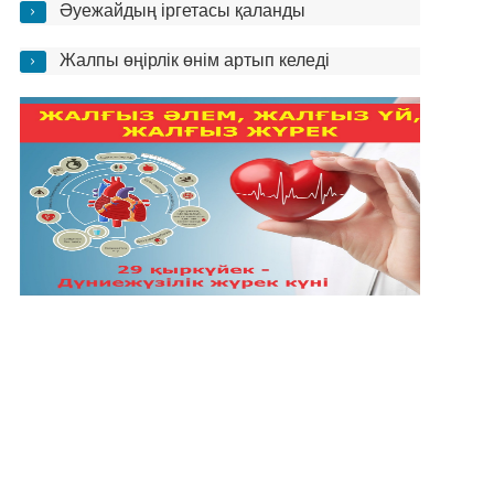
Әуежайдың іргетасы қаланды
Жалпы өңірлік өнім артып келеді