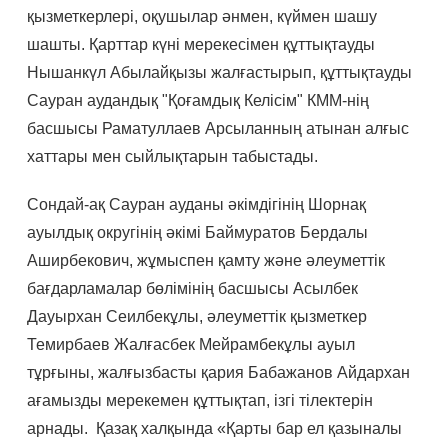
қызметкерлері, оқушылар әнмен, күймен шашу
шашты. Қарттар күні мерекесімен құттықтауды
Нышанкүл Абылайқызы жалғастырып, құттықтауды
Сауран аудандық "Қоғамдық Келісім" КММ-нің
басшысы Раматуллаев Арсыланның атынан алғыс
хаттары мен сыйлықтарын табыстады.
Сондай-ақ Сауран ауданы әкімдігінің Шорнақ
ауылдық округінің әкімі Баймуратов Бердалы
Аширбекович, жұмыспен қамту және әлеуметтік
бағдарламалар бөлімінің басшысы Асылбек
Дауырхан Сеилбекұлы, әлеуметтік қызметкер
Темирбаев Жалғасбек Мейрамбекұлы ауыл
тұрғыны, жалғызбасты қария Бабажанов Айдархан
ағамызды мерекемен құттықтап, ізгі тілектерін
арнады. Қазақ халқында «Қарты бар ел қазыналы