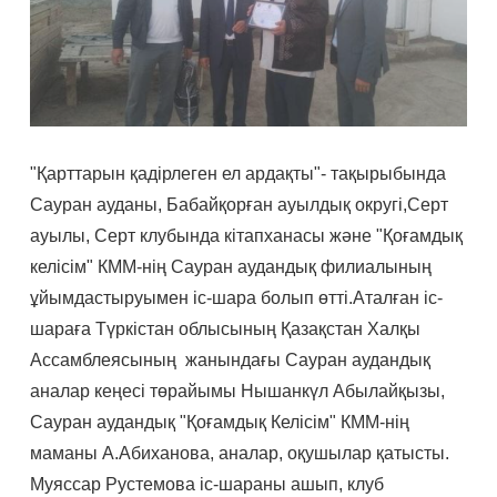
"Қарттарын қадірлеген ел ардақты"- тақырыбында
Сауран ауданы, Бабайқорған ауылдық округі,Серт
ауылы, Серт клубында кітапханасы және "Қоғамдық
келісім" КММ-нің Сауран аудандық филиалының
ұйымдастыруымен іс-шара болып өтті.Аталған іс-
шараға Түркістан облысының Қазақстан Халқы
Ассамблеясының жанындағы Сауран аудандық
аналар кеңесі төрайымы Нышанкүл Абылайқызы,
Сауран аудандық "Қоғамдық Келісім" КММ-нің
маманы А.Абиханова, аналар, оқушылар қатысты.
Муяссар Рустемова іс-шараны ашып, клуб