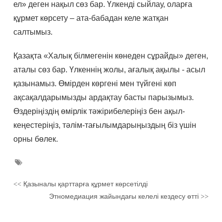
ел» деген нақыл сөз бар. Үлкенді сыйлау, оларға
құрмет көрсету – ата-бабадан келе жатқан
салтымыз.
Қазақта «Халық білмегенін көнеден сұрайды» деген,
аталы сөз бар. Үлкеннің жолы, ағалық ақылы - асыл
қазынамыз. Өмірден көргені мен түйгені көп
ақсақалдарымызды ардақтау басты парызымыз.
Өздеріңіздің өмірлік тәжірибелеріңіз бен ақыл-
кеңестеріңіз, тәлім-тағылымдарыңыздың біз үшін
орны бөлек.
Қазыналы қарттарға құрмет көрсетілді
<<
Этномедиация жайындағы келелі кездесу өтті
>>