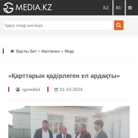
Басты бет
>
Көптеген
>
Өңір
«Қарттарын қадірлеген ел ардақты»
rgmedia1
01-10-2024