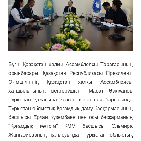
Бүгін Қазақстан халқы Ассамблеясы Төрағасының
орынбасары, Қазақстан Республикасы Президенті
Әкімшілігінің Қазақстан халқы Ассамблеясы
хатшылығының меңгерушісі Марат Әзілханов
Түркістан қаласына келген іс-сапары барысында
Түркістан облыстық Қоғамдық даму басқармасының
басшысы Ерлан Күзембаев пен осы басқарманың
"Қоғамдық келісім" КММ басшысы Эльмира
Жанғазиеваның қатысуында Түркістан облыстық