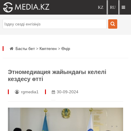
Басты бет
>
Көптеген
>
Өңір
Этномедиация жайындағы келелі
кездесу өтті
rgmedia1
30-09-2024