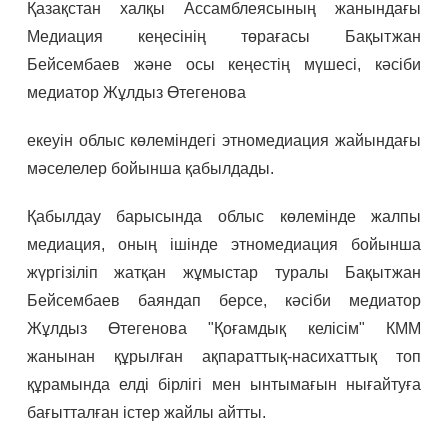
Қазақстан халқы Ассамблеясының жанындағы
Медиация кеңесінің төрағасы Бақытжан
Бейсембаев және осы кеңестің мүшесі, кәсіби
медиатор Жұлдыз Өтегенова
екеуін облыс көлеміндегі этномедиация жайындағы
мәселелер бойынша қабылдады.
Қабылдау барысында облыс көлемінде жалпы
медиация, оның ішінде этномедиация бойынша
жүргізіліп жатқан жұмыстар туралы Бақытжан
Бейсембаев баяндап берсе, кәсіби медиатор
Жұлдыз Өтегенова "Қоғамдық келісім" КММ
жанынан құрылған ақпараттық-насихаттық топ
құрамында елді бірлігі мен ынтымағын нығайтуға
бағытталған істер жайлы айтты.