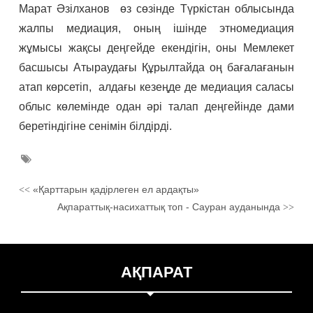
Марат Әзілханов өз сөзінде Түркістан облысында
жалпы медиация, оның ішінде этномедиация
жұмысы жақсы деңгейде екендігін, оны Мемлекет
басшысы Атыраудағы Құрылтайда оң бағалағанын
атап көрсетіп, алдағы кезеңде де медиация саласы
облыс көлемінде одан әрі талап деңгейінде дами
беретіндігіне сенімін білдірді.
«Қарттарын қадірлеген ел ардақты»
<<
Ақпараттық-насихаттық топ - Сауран ауданында
>>
АҚПАРАТ