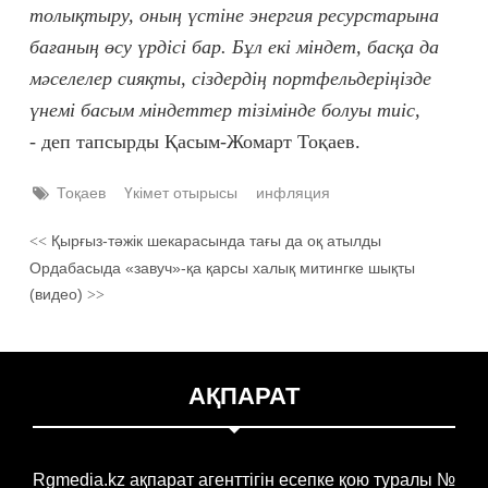
толықтыру, оның үстіне энергия ресурстарына
бағаның өсу үрдісі бар. Бұл екі міндет, басқа да
мәселелер сияқты, сіздердің портфельдеріңізде
үнемі басым міндеттер тізімінде болуы тиіс,
-
деп тапсырды Қасым-Жомарт Тоқаев.
Тоқаев
Үкімет отырысы
инфляция
Қырғыз-тәжік шекарасында тағы да оқ атылды
<<
Ордабасыда «завуч»-қа қарсы халық митингке шықты
(видео)
>>
АҚПАРАТ
Rgmedia.kz ақпарат агенттігін есепке қою туралы №