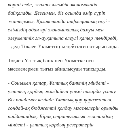
көрші елде, жалпы әлемдік экономикада
байқалады. Дегенмен, біз осында өмір сүріп
жатырмыз, Қазақстанда инфляцияның өсуі -
еліміздің одан әрі экономикалық дамуы мен
әлеуметтік әл-ауқатына елеулі қатер төндіреді,
-
деді Тоқаев Үкіметтің кеңейтілген отырысында.
Тоқаев Ұлттық банк пен Үкіметке осы
мәселелермен тығыз айналысуды тапсырды.
- Сонымен қатар, Ұлттық банктің міндеті -
ұлттық қордың жағдайын үнемі назарда ұстау.
Біз пандемия кезінде Ұлттық қор қаражатын,
сондай-ақ бюджетті қолдау мәселелерін орынды
пайдаландық. Бірақ стратегиялық жоспардың
міндеті - ұлттық қордың резервтерін