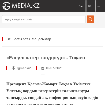
Басты бет
>
Жаңалықтар
«Елеулі қатер төндіреді» - Тоқаев
rgmedia2
10-07-2021
Президент Қасым-Жомарт Тоқаев Үкіметке
Ұлттық қордың резервтерін толықтыруды
тапсырды, сондай-ақ, инфляцияның өсуін елдің
дамуына елеулі қауіп екенін айтты.