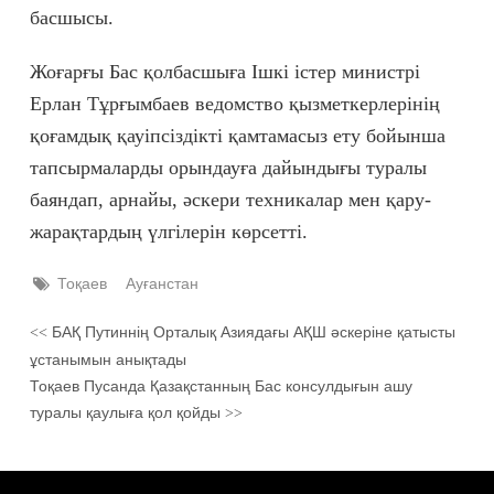
басшысы.
Жоғарғы Бас қолбасшыға Ішкі істер министрі
Ерлан Тұрғымбаев ведомство қызметкерлерінің
қоғамдық қауіпсіздікті қамтамасыз ету бойынша
тапсырмаларды орындауға дайындығы туралы
баяндап, арнайы, әскери техникалар мен қару-
жарақтардың үлгілерін көрсетті.
Тоқаев
Ауғанстан
БАҚ Путиннің Орталық Азиядағы АҚШ әскеріне қатысты
<<
ұстанымын анықтады
Тоқаев Пусанда Қазақстанның Бас консулдығын ашу
туралы қаулыға қол қойды
>>