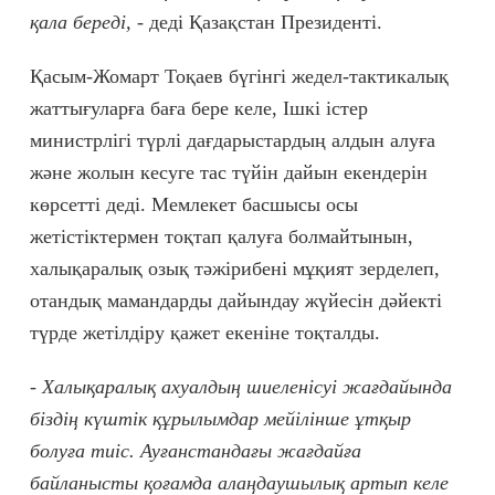
қала береді, -
деді Қазақстан Президенті.
Қасым-Жомарт Тоқаев бүгінгі жедел-тактикалық
жаттығуларға баға бере келе, Ішкі істер
министрлігі түрлі дағдарыстардың алдын алуға
және жолын кесуге тас түйін дайын екендерін
көрсетті деді. Мемлекет басшысы осы
жетістіктермен тоқтап қалуға болмайтынын,
халықаралық озық тәжірибені мұқият зерделеп,
отандық мамандарды дайындау жүйесін дәйекті
түрде жетілдіру қажет екеніне тоқталды.
- Халықаралық ахуалдың шиеленісуі жағдайында
біздің күштік құрылымдар мейілінше ұтқыр
болуға тиіс. Ауғанстандағы жағдайға
байланысты қоғамда алаңдаушылық артып келе