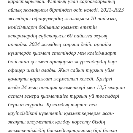
қарастырылған. Ұлттық ұлан сарбаздарының
айлық жалақысы біртіндеп өсіп келеді. 2021-2023
жылдары офицерлердің жалақысы 70 пайызға,
келісімшарт бойынша қызмет ететін
әскерилердің еңбекақысы 60 пайызға жуық
артады. 2024 жылдың соңына дейін арнайы
күштерде қызмет ететіндер мен келісімшарт
бойынша қызмет артқарып жүргендердің бәрі
офицер шенін алады. Жыл сайын тұрғын үйге
қомақты қаражат жұмсалып келеді. Қазіргі
кезде 24 мың полиция қызметкері мен 13,5 мыңнан
астам әскери қызметшіге тұрғын үй төлемдері
беріліп тұрады. Қоғамдық тәртіп пен
қауіпсіздікті күзететін қызметкерлерге жан-
жақты әлеуметтік қолдау көрсету біздің
мемлекетіміздің басымдықтарының бірі болып