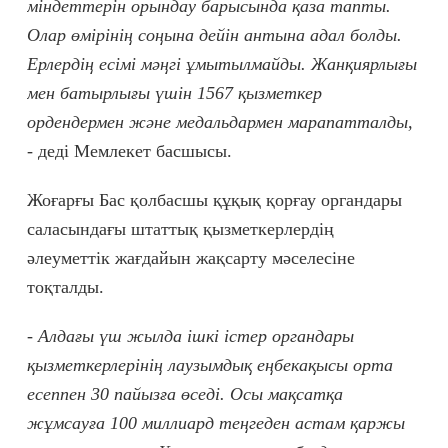
міндеттерін орындау барысында қаза тапты.
Олар өмірінің соңына дейін антына адал болды.
Ерлердің есімі мәңгі ұмытылмайды. Жанқиярлығы
мен батырлығы үшін 1567 қызметкер
ордендермен және медальдармен марапатталды,
-
деді Мемлекет басшысы.
Жоғарғы Бас қолбасшы құқық қорғау органдары
саласындағы штаттық қызметкерлердің
әлеуметтік жағдайын жақсарту мәселесіне
тоқталды.
- Алдағы үш жылда ішкі істер органдары
қызметкерлерінің лаузымдық еңбекақысы орта
есеппен 30 пайызға өседі. Осы мақсатқа
жұмсауға 100 миллиард теңгеден астам қаржы