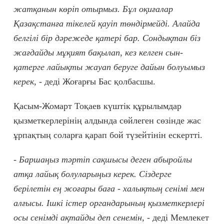
жатқанын көріп отырмыз. Бұл оқиғалар
Қазақстанға тікелей қауіп төндірмейді. Алайда
белгілі бір дәрежеде қатері бар. Сондықтан біз
жағдайды мұқият бақылап, кез келген сын-
қатерге лайықты жауап беруге дайын болуымыз
керек, -
деді Жоғарғы Бас қолбасшы.
Қасым-Жомарт Тоқаев күштік құрылымдар
қызметкерлерінің алдында сөйлеген сөзінде жас
ұрпақтың соларға қарап бой түзейтінін ескертті.
- Баршаңыз тәртіп сақшысы деген абыройлы
атқа лайық болуларыңыз керек. Сіздерге
берілетін ең жоғары баға - халықтың сенімі мен
алғысы. Ішкі істер органдарының қызметкерлері
осы сенімді ақтайды деп сенемін, -
деді Мемлекет