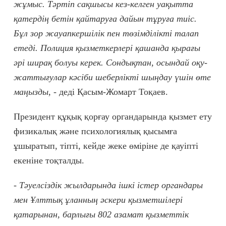
жұмыс. Тәртіп сақшысы кез-келген уақытта
қатердің бетін қайтаруға дайын тұруға тиіс.
Бұл зор жауапкершілік пен төзімділікті талап
етеді. Полиция қызметкерлері қашанда қырағы
әрі ширақ болуы керек. Сондықтан, осындай оқу-
жаттығулар кәсіби шеберлікті шыңдау үшін өте
маңызды, -
деді Қасым-Жомарт Тоқаев.
Президент құқық қорғау органдарында қызмет ету
физикалық және психологиялық қысымға
ұшыратып, тіпті, кейде жеке өміріне де қауіпті
екеніне тоқталды.
- Тәуелсіздік жылдарында ішкі істер органдары
мен Ұлттық ұланның әскери қызметшілері
қатарынан, барлығы 802 азамат қызметтік