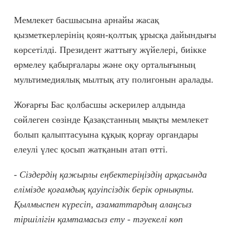
Мемлекет басшысына арнайы жасақ
қызметкерлерінің қоян-қолтық ұрысқа дайындығы
көрсетілді. Президент жаттығу жүйелері, биікке
өрмелеу қабырғалары және оқу орталығының
мультимедиялық мылтық ату полигонын аралады.
Жоғарғы Бас қолбасшы әскерилер алдында
сөйлеген сөзінде Қазақстанның мықты мемлекет
болып қалыптасуына құқық қорғау органдары
елеулі үлес қосып жатқанын атап өтті.
- Сіздердің қажырлы еңбектеріңіздің арқасында
елімізде қоғамдық қауіпсіздік берік орнықты.
Қылмыспен күресіп, азаматтардың алаңсыз
тіршілігін қамтамасыз ету - тәуекелі көп