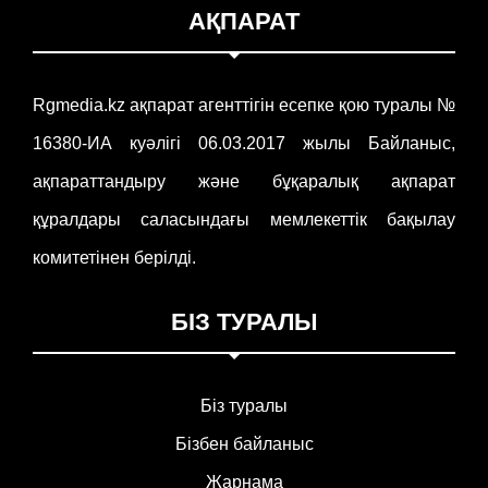
АҚПАРАТ
Rgmedia.kz ақпарат агенттігін есепке қою туралы №
16380-ИА куәлігі 06.03.2017 жылы Байланыс,
ақпараттандыру және бұқаралық ақпарат
құралдары саласындағы мемлекеттік бақылау
комитетінен берілді.
БІЗ ТУРАЛЫ
Біз туралы
Бізбен байланыс
Жарнама