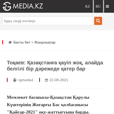
Басты бет
>
Жаңалықтар
Тоқаев: Қазақстанға қауіп жоқ, алайда
белгілі бір дәрежеде қатер бар
rgmedia1
22-08-2021
Мемлекет басшысы-Қазақстан Қарулы
Күштерінің Жоғарғы Бас қолбасшысы
"Қайсар-2021" оқу-жаттығуына барды.