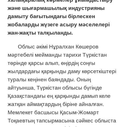
және шығармашылық индустрияны
дамыту бағытындағы бірлескен
жобаларды жүзеге асыру мәселелері
жан-жақты талқыланды.
Облыс әкімі Нұралхан Көшеров
мәртебелі мейманды тарихи Түркістан
төрінде қарсы алып, өңірдің соңғы
жылдардағы қарқынды даму көрсеткіштері
туралы кеңінен баяндады. Оның
айтуынша, Түркістан облысы бүгінде
Қазақстандағы ең қарқынды дамып келе
жатқан аймақтардың біріне айналған.
Мемлекет басшысы Қасым-Жомарт
Тоқаевтың тапсырмасына сәйкес облыста