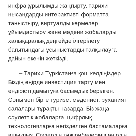
инфрақұрылымды жаңғырту, тарихи
нысандарды интерактивті форматта
таныстыру, виртуалды көрмелер
ұйымдастыру және мәдени жобаларды
халықаралық деңгейде ілгерілету
бағытындағы ұсыныстарды талқылауға
дайын екенін жеткізді.
– Тарихи Түркістанға қош келдіңіздер.
Біздің өңірде инвестиция тарту мен
өндірісті дамытуға басымдық берілген.
Сонымен бірге туризм, мәдениет, руханият
салалары тұрақты назарда. Біз жаңа
сәулеттік жобаларға, цифрлық
технологияларға негізделген бастамаларға
ашықпыз. Сіздердің тәжірибелеріңіз өңірдің