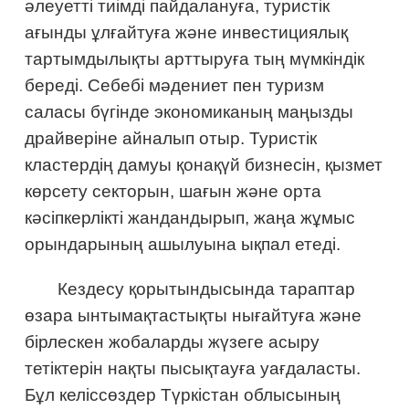
әлеуетті тиімді пайдалануға, туристік
ағынды ұлғайтуға және инвестициялық
тартымдылықты арттыруға тың мүмкіндік
береді. Себебі мәдениет пен туризм
саласы бүгінде экономиканың маңызды
драйверіне айналып отыр. Туристік
кластердің дамуы қонақүй бизнесін, қызмет
көрсету секторын, шағын және орта
кәсіпкерлікті жандандырып, жаңа жұмыс
орындарының ашылуына ықпал етеді.
Кездесу қорытындысында тараптар
өзара ынтымақтастықты нығайтуға және
бірлескен жобаларды жүзеге асыру
тетіктерін нақты пысықтауға уағдаласты.
Бұл келіссөздер Түркістан облысының