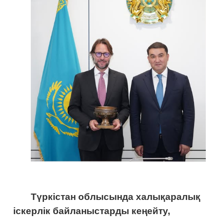
Түркістан облысында халықаралық
іскерлік байланыстарды кеңейту,