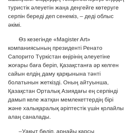
туристік әлеуетін жаңа деңгейге көтеруге
серпін береді деп сенеміз, – деді облыс
әкімі.
Өз кезегінде «Magister Art»
компаниясының президенті Ренато
Сапорито Түркістан өңірінің әлеуетіне
жоғары баға беріп, Қазақстанға әр келген
сайын елдің даму қарқынына тәнті
болатынын жеткізді. Оның айтуынша,
Қазақстан Орталық Азиядағы ең серпінді
дамып келе жатқан мемлекеттердің бірі
және халықаралық әріптестік үшін қолайлы
алаң саналады.
–Уақыт бөліп, арнайы қарсы