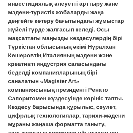
инвестициялық әлеуетті арттыру және
мәдени-туристік жобаларды жаңа
деңгейге көтеру бағытындағы жұмыстар
жүйелі түрде жалғасып келеді. Осы
мақсаттағы маңызды кездесулердің бірі
Түркістан облысының әкімі Нұралхан
Көшеровтің Италияның мәдени және
креативті индустрия саласындағы
беделді компанияларының бірі
саналатын «Magister Art»
компаниясының президенті Ренато
Сапоритомен жүздесуінде көрініс тапты.
Кездесу барысында құрылыс, сәулет,
цифрлық технологиялар, тарихи-мәдени
мұраны жаңаша форматта таныту,
халықаралық көрмелер ұйымдастыру