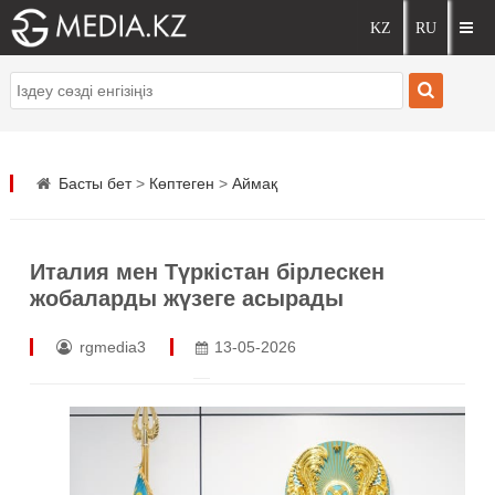
Басты бет
>
Көптеген
>
Аймақ
Италия мен Түркістан бірлескен
жобаларды жүзеге асырады
rgmedia3
13-05-2026