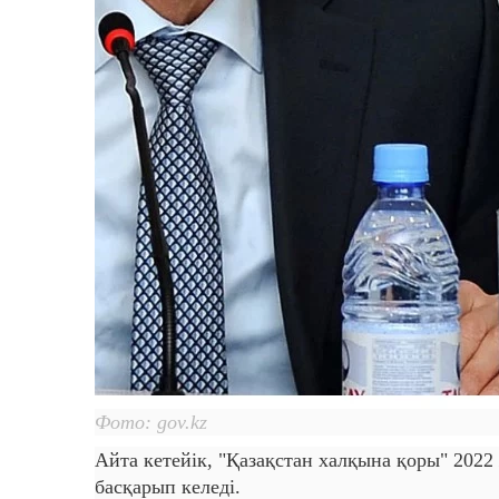
Фото: gov.kz
Айта кетейік, "Қазақстан халқына қоры" 202
басқарып келеді.