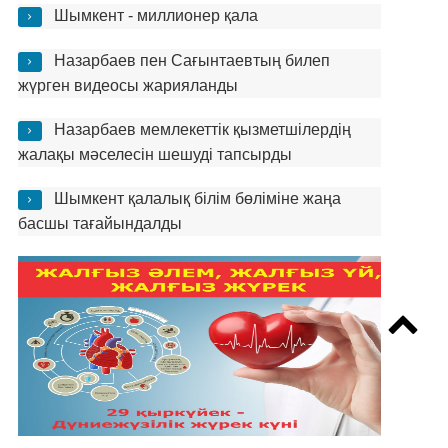
Шымкент - миллионер қала
Назарбаев пен Сағынтаевтың билеп
жүрген видеосы жарияланды
Назарбаев мемлекеттік қызметшілердің
жалақы мәселесін шешуді тапсырды
Шымкент қалалық білім бөліміне жаңа
басшы тағайындалды