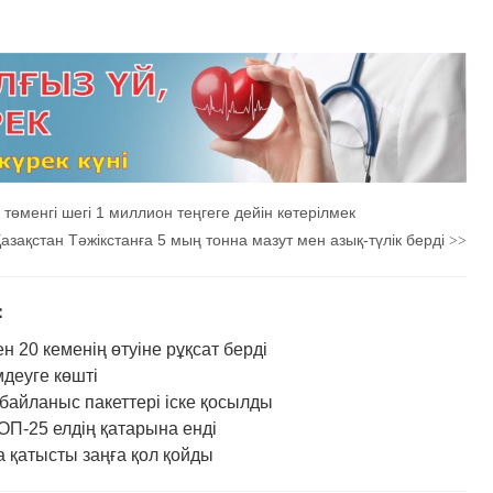
өменгі шегі 1 миллион теңгеге дейін көтерілмек
азақстан Тәжікстанға 5 мың тонна мазут мен азық-түлік берді
>>
：
 20 кеменің өтуіне рұқсат берді
деуге көшті
байланыс пакеттері іске қосылды
ОП-25 елдің қатарына енді
 қатысты заңға қол қойды