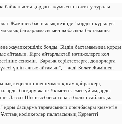
ына байланысты қордағы жұмысын тоқтату туралы
Болат Жәмішев басшылық кезінде "қордың құрылуы
рымдылық бағдарламасы мен жобасына бастамашы
әне жауапкершілік болды. Біздің бастамамызда қорды
с айтамын. Бірге айтарлықтай нәтижелерге қол
ретініне сенемін. Барлық серіктестерге, донорларға
н үлесі үшін алғыс айтамын", – деді Болат Жәмішев.
лық кеңесінің шешімімен қоғам қайраткері,
баларды басқару және Үкіметтік емес ұйымдарды
пшы Лаззат Шыңғысбаева төраға болып сайланды.
а" қоры басқарма төрағасының орынбасары қызметін
" Ұлттық кәсіпкерлер палатасының Құрметті