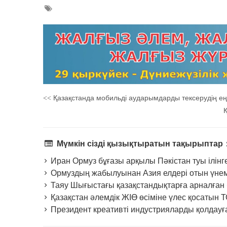
Қазақстанда мобильді аударымдарды тексерудің ең т
<<
Қ
Мүмкін сізді қызықтыратын тақырыптар
Иран Ормуз бұғазы арқылы Пәкістан туы ілінген
Ормуздың жабылуынан Азия елдері отын үнем
Таяу Шығыстағы қазақстандықтарға арналған 
Қазақстан әлемдік ЖІӨ өсіміне үлес қосатын Т
Президент креативті индустрияларды қолдауға