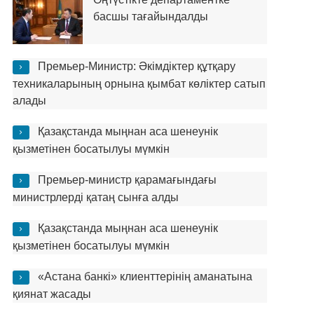
басшы тағайындалды
Премьер-Министр: Әкімдіктер құтқару
техникаларының орнына қымбат көліктер сатып
алады
Қазақстанда мыңнан аса шенеунік
қызметінен босатылуы мүмкін
Премьер-министр қарамағындағы
министрлерді қатаң сынға алды
Қазақстанда мыңнан аса шенеунік
қызметінен босатылуы мүмкін
«Астана банкі» клиенттерінің аманатына
қиянат жасады