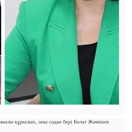
2 жылы құрылып, оны содан бері Болат Жәмішев