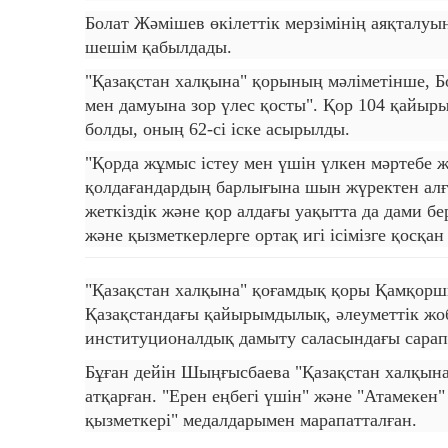
Болат Жәмішев өкілеттік мерзімінің аяқталу
шешім қабылдады.
"Қазақстан халқына" қорының мәліметінше, 
мен дамуына зор үлес қосты". Қор 104 қайы
болды, оның 62-сі іске асырылды.
"Қорда жұмыс істеу мен үшін үлкен мәртебе ж
қолдағандардың барлығына шын жүректен алғы
жеткіздік және қор алдағы уақытта да дами бе
және қызметкерлерге ортақ игі ісімізге қосқа
"Қазақстан халқына" қоғамдық қоры Қамқоршы
Қазақстандағы қайырымдылық, әлеуметтік жо
институционалдық дамыту саласындағы сара
Бұған дейін Шыңғысбаева "Қазақстан халқын
атқарған. "Ерен еңбегі үшін" және "Атамекен
қызметкері" медалдарымен марапатталған.