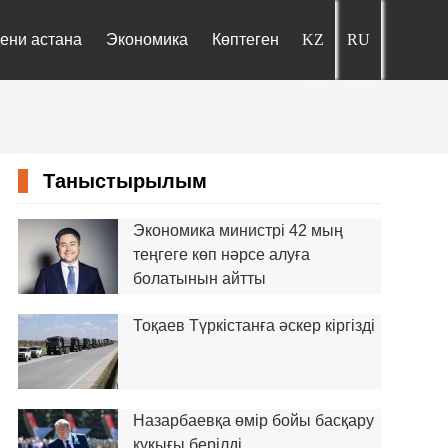
ени астана
Экономика
Көптеген
Таныстырылым
Экономика министрі 42 мың
теңгеге көп нәрсе алуға
болатынын айтты
Тоқаев Түркістанға әскер кіргізді
Назарбаевқа өмір бойы басқару
құқығы берілді