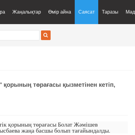
ра
Жаңалықтар
Өмір айна
Саясат
Таразы
Мәд
 қорының төрағасы қызметінен кетіп,
тік қорының төрағасы Болат Жәмішев
ғысбаева жаңа басшы болып тағайындалды.