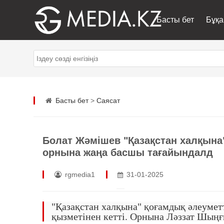
Басты бет
Бұқа
Басты бет
>
Саясат
Болат Жәмішев "Қазақстан халқына"
орнына жаңа басшы тағайындалд
rgmedia1
31-01-2025
"Қазақстан халқына" қоғамдық әлеумет
қызметінен кетті. Орнына Ләззат Шың