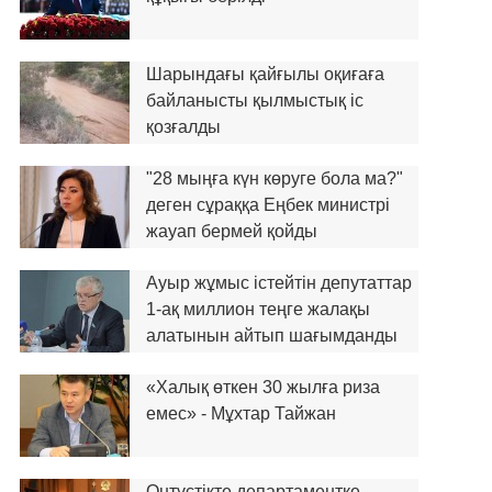
Шарындағы қайғылы оқиғаға
байланысты қылмыстық іс
қозғалды
"28 мыңға күн көруге бола ма?"
деген сұраққа Еңбек министрі
жауап бермей қойды
Ауыр жұмыс істейтін депутаттар
1-ақ миллион теңге жалақы
алатынын айтып шағымданды
«Халық өткен 30 жылға риза
емес» - Мұхтар Тайжан
Оңтүстікте департаментке