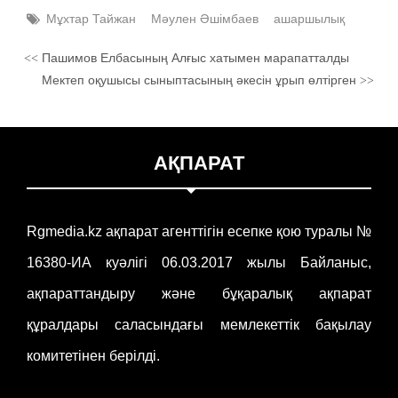
Мұхтар Тайжан
Мәулен Әшімбаев
ашаршылық
Пашимов Елбасының Алғыс хатымен марапатталды
<<
Мектеп оқушысы сыныптасының әкесін ұрып өлтірген
>>
АҚПАРАТ
Rgmedia.kz ақпарат агенттігін есепке қою туралы №
16380-ИА куәлігі 06.03.2017 жылы Байланыс,
ақпараттандыру және бұқаралық ақпарат
құралдары саласындағы мемлекеттік бақылау
комитетінен берілді.