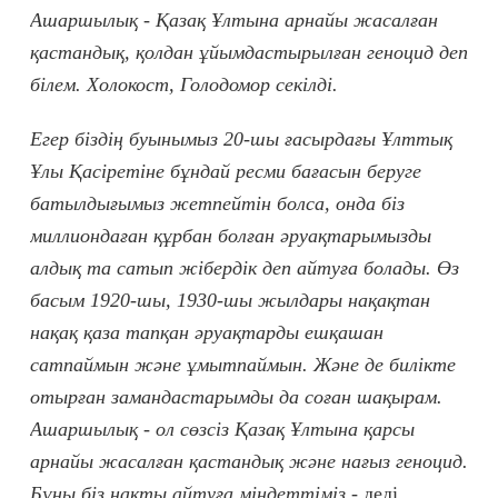
Ашаршылық - Қазақ Ұлтына арнайы жасалған
қастандық, қолдан ұйымдастырылған геноцид деп
білем. Холокост, Голодомор секілді.
Егер біздің буынымыз 20-шы ғасырдағы Ұлттық
Ұлы Қасіретіне бұндай ресми бағасын беруге
батылдығымыз жетпейтін болса, онда біз
миллиондаған құрбан болған әруақтарымызды
алдық та сатып жібердік деп айтуға болады. Өз
басым 1920-шы, 1930-шы жылдары нақақтан
нақақ қаза тапқан әруақтарды ешқашан
сатпаймын және ұмытпаймын. Және де билікте
отырған замандастарымды да соған шақырам.
Ашаршылық - ол сөзсіз Қазақ Ұлтына қарсы
арнайы жасалған қастандық және нағыз геноцид.
Бұны біз нақты айтуға міндеттіміз
- деді