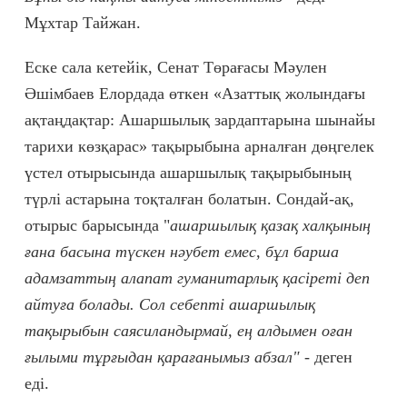
Мұхтар Тайжан.
Еске сала кетейік, Сенат Төрағасы Мәулен
Әшімбаев Елордада өткен «Азаттық жолындағы
ақтаңдақтар: Ашаршылық зардаптарына шынайы
тарихи көзқарас» тақырыбына арналған дөңгелек
үстел отырысында ашаршылық тақырыбының
түрлі астарына тоқталған болатын. Сондай-ақ,
отырыс барысында "
ашаршылық қазақ халқының
ғана басына түскен нәубет емес, бұл барша
адамзаттың алапат гума­нитарлық қасіреті деп
айтуға болады. Сол себепті ашаршылық
тақырыбын саясиландырмай, ең алдымен оған
ғылыми тұрғыдан қарағанымыз абзал" -
деген
еді.