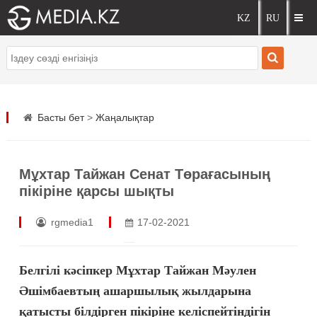
Басты бет
>
Жаңалықтар
Мұхтар Тайжан Сенат Төрағасының
пікіріне қарсы шықты
rgmedia1
17-02-2021
Белгілі кәсіпкер Мұхтар Тайжан Мәулен
Әшімбаевтың ашаршылық жылдарына
қатысты білдірген пікіріне келіспейтіндігін