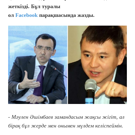
жеткізді. Бұл туралы
ол
Facebook
парақшасында жазды.
- Мәулен Әшімбаев замандасым жақсы жігіт, ал
бірақ бұл жерде мен онымен мүлдем келіспеймін.