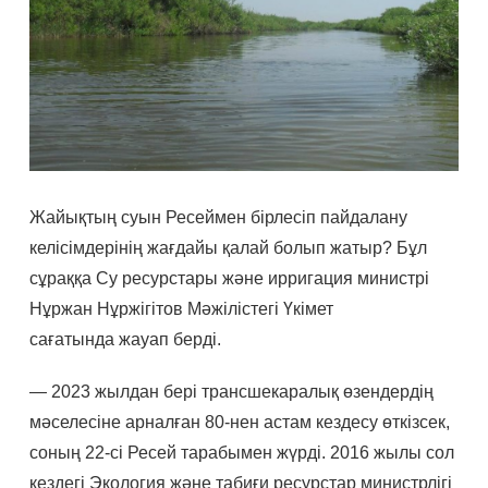
Жайықтың суын Ресеймен бірлесіп пайдалану
келісімдерінің жағдайы қалай болып жатыр? Бұл
сұраққа
Су ресурстары және ирригация министрі
Нұржан Нұржігітов Мәжілістегі Үкімет
сағатында
жауап берді.
— 2023 жылдан бері трансшекаралық өзендердің
мәселесіне арналған 80-нен астам кездесу өткізсек,
соның 22-сі Ресей тарабымен жүрді. 2016 жылы сол
кездегі Экология және табиғи ресурстар министрлігі