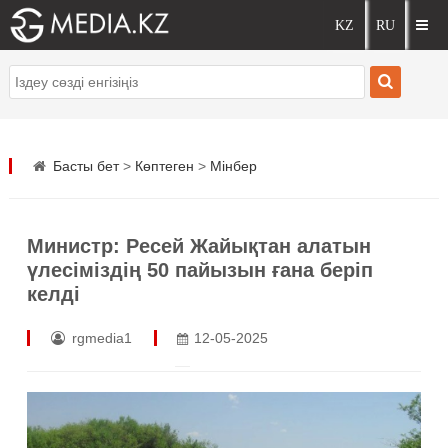
Басты бет
>
Көптеген
>
Мінбер
Министр: Ресей Жайықтан алатын
үлесіміздің 50 пайызын ғана беріп
келді
rgmedia1
12-05-2025