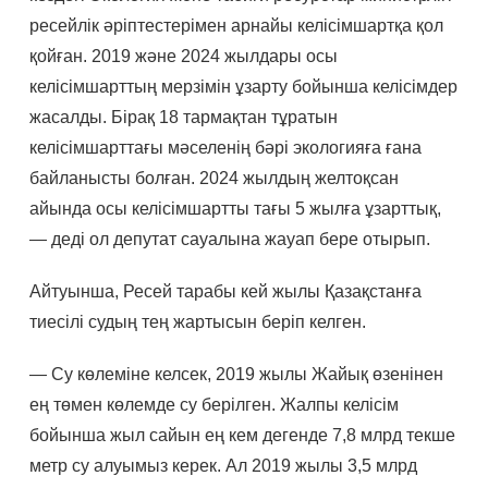
ресейлік әріптестерімен арнайы келісімшартқа қол
қойған. 2019 және 2024 жылдары осы
келісімшарттың мерзімін ұзарту бойынша келісімдер
жасалды. Бірақ 18 тармақтан тұратын
келісімшарттағы мәселенің бәрі экологияға ғана
байланысты болған. 2024 жылдың желтоқсан
айында осы келісімшартты тағы 5 жылға ұзарттық,
— деді ол депутат сауалына жауап бере отырып.
Айтуынша, Ресей тарабы кей жылы Қазақстанға
тиесілі судың тең жартысын беріп келген.
— Су көлеміне келсек, 2019 жылы Жайық өзенінен
ең төмен көлемде су берілген. Жалпы келісім
бойынша жыл сайын ең кем дегенде 7,8 млрд текше
метр су алуымыз керек. Ал 2019 жылы 3,5 млрд