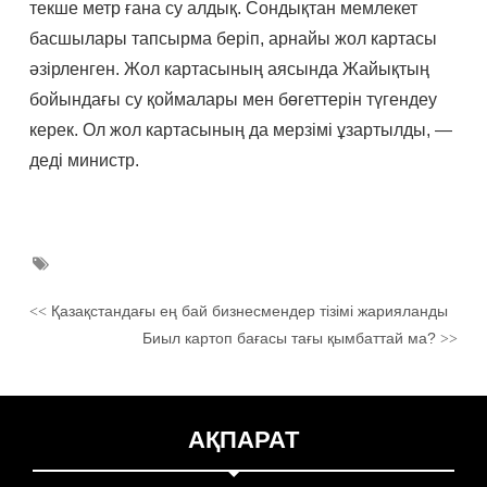
текше метр ғана су алдық. Сондықтан мемлекет
басшылары тапсырма беріп, арнайы жол картасы
әзірленген. Жол картасының аясында Жайықтың
бойындағы су қоймалары мен бөгеттерін түгендеу
керек. Ол жол картасының да мерзімі ұзартылды, —
деді министр.
Қазақстандағы ең бай бизнесмендер тізімі жарияланды
<<
Биыл картоп бағасы тағы қымбаттай ма?
>>
АҚПАРАТ