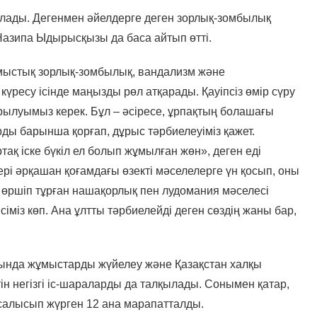
ылады. Дегенмен әйелдерге деген зорлық-зомбылық
н Назипа Ыдырысқызы да баса айтып өтті.
мыстық зорлық-зомбылық, вандализм және
ресу ісінде маңызды рөл атқарады. Қауіпсіз өмір сүру
рылуымыз керек. Бұл – әсіресе, ұрпақтың болашағы
ды барынша қорғап, дұрыс тәрбиелеуіміз қажет.
тақ іске бүкіл ел болып жұмылған жөн», деген еді
рі әрқашан қоғамдағы өзекті мәселелерге үн қосып, оны
е өршіп тұрған нашақорлық пен лудомания мәселесі
сіміз көп. Ана ұлтты тәрбиелейді деген сөздің жаны бар,
ында жұмыстарды жүйелеу және Қазақстан халқы
н негізгі іс-шараларды да талқылады. Сонымен қатар,
тсалысып жүрген 12 ана марапатталды.