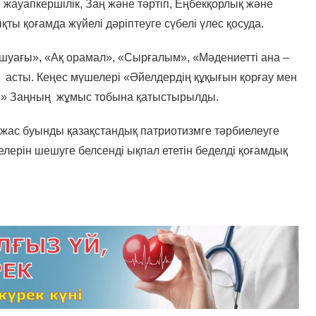
 жауапкершілік, Заң және тәртіп, Еңбекқорлық және
ты қоғамда жүйелі дәріптеуге сүбелі үлес қосуда.
шуағы», «Ақ орамал», «Сырғалым», «Мәдениетті ана –
ке асты. Кеңес мүшелері «Әйелдердің құқығын қорғау мен
алы» Заңның жұмыс тобына қатыстырылды.
е жас буынды қазақстандық патриотизмге тәрбиелеуге
лерін шешуге белсенді ықпал ететін беделді қоғамдық