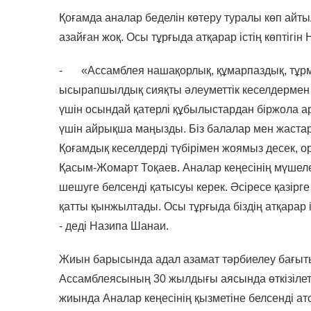
Қоғамда аналар беделін көтеру туралы көп айт
азайған жоқ. Осы тұрғыда атқарар істің көптігі
-
«Ассамблея нашақорлық, құмарпаздық, тұр
ысырапшылдық сияқты әлеуметтік кеселдермен кү
үшін осындай қатерлі құбылыстардан біржола а
үшін айрықша маңызды. Біз балалар мен жастар
Қоғамдық кеселдерді түбірімен жоямыз десек, ор
Қасым-Жомарт Тоқаев. Аналар кеңесінің мүшеле
шешуге белсенді қатысуы керек. Әсіресе қазірг
қатты қынжылтады. Осы тұрғыда біздің атқарар і
- деді Назипа Шанаи.
Жиын барысында адал азамат тәрбиелеу бағыт
Ассамблеясының 30 жылдығы аясында өткізілеті
жиында Аналар кеңесінің қызметіне белсенді а