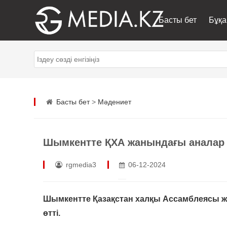
Басты бет
Бұқа
Басты бет
>
Мәдениет
Шымкентте ҚХА жанындағы аналар к
rgmedia3
06-12-2024
Шымкентте Қазақстан халқы Ассамблеясы ж
өтті.