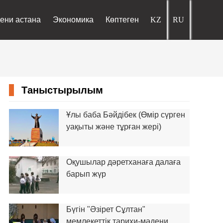
ени астана
Экономика
Көптеген
Таныстырылым
Ұлы баба Бәйдібек (Өмір сүрген
уақыты және тұрған жері)
Оқушылар дәретханаға далаға
барып жүр
Бүгін "Әзірет Сұлтан"
мемлекеттік тарихи-мәдени