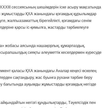
 ХХХІІІ сессиясының шешімдерін іске асыру мақсатында
ты жұмыстарды ҚХА жанындағы қоғамдық құрылымдар
ге, жалпыазаматтық бірегейлікті, қоғамдағы сенім
елдеріне қарсы іс-қимылға, жастарды тәрбиелеуге
а» жобасы аясында нашақорлық, құмарпаздық,
сырапшылдық сияқты әлеуметтік кеселдермен күресуде
Шымкент қаласы ҚХА жанындағы Аналар кеңесі өскелең
терден сақтандыру, жас буынға рухани тәрбие беру
еу бағытында ауқымды жұмыстарды қоғамдық негізде
 айқындайтын негізгі құндылықтарды, Тәуелсіздік пен