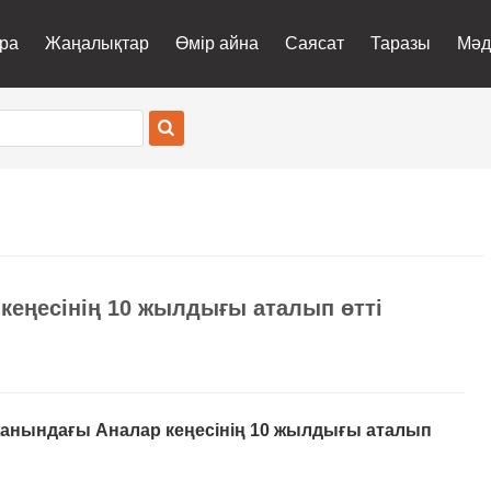
ра
Жаңалықтар
Өмір айна
Саясат
Таразы
Мәд
еңесінің 10 жылдығы аталып өтті
анындағы Аналар кеңесінің 10 жылдығы аталып