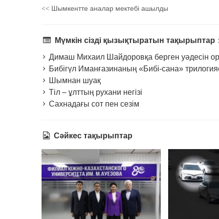
Шымкентте аналар мектебі ашылды
<<
Мүмкін сізді қызықтыратын тақырыптар
Димаш Михаил Шайдоровқа берген уәдесін о
Бибігүл Иманғазинаның «Бибі-сана» трилоги
Шымнан шуақ
Тіл – ұлттың рухани негізі
Сахнадағы сот пен сезім
Сәйкес тақырыптар