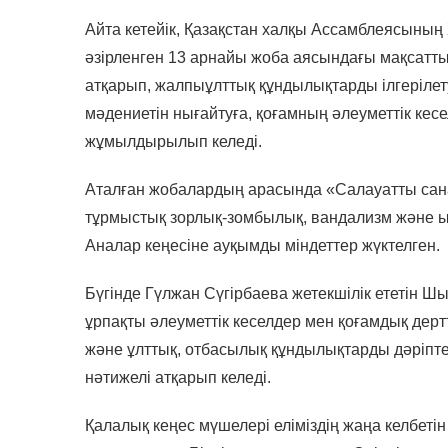
Айта кетейік, Қазақстан халқы Ассамблеясының
әзірленген 13 арнайы жоба аясындағы мақсат
атқарып, жалпыұлттық құндылықтарды ілгерілету
мәдениетін нығайтуға, қоғамның әлеуметтік кес
жұмылдырылып келеді.
Аталған жобалардың арасында «Салауатты сан
тұрмыстық зорлық-зомбылық, вандализм және ы
Аналар кеңесіне ауқымды міндеттер жүктелген.
Бүгінде Гүлжан Сүгірбаева жетекшілік ететін 
ұрпақты әлеуметтік кеселдер мен қоғамдық дерт
және ұлттық, отбасылық құндылықтарды дәріпт
нәтижелі атқарып келеді.
Қалалық кеңес мүшелері еліміздің жаңа келбетін