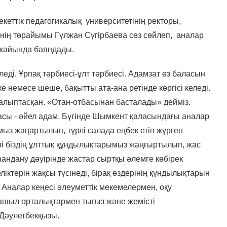
кеттік педагогикалық университетінің ректоры,
ің төрайымы Гүлжан Сүгірбаева сөз сөйлеп, аналар
 жайында баяндады.
леді. Ұрпақ тәрбиесі-ұлт тәрбиесі. Адамзат өз баласын
і әке немесе шеше, бақытты ата-ана ретінде көргісі келеді.
алыптасқан. «Отан-отбасынан басталады» дейміз.
сы - әйел адам. Бүгінде Шымкент қаласындағы аналар
ыз жаңартылып, түрлі салада еңбек етіп жүрген
рі біздің ұлттық құндылықтарымыз жаңғыртылып, жас
һандану дәуірінде жастар сыртқы әлемге көбірек
ктерін жақсы түсінеді, бірақ өздерінің құндылықтарын
 Аналар кеңесі әлеуметтік мекемелермен, оқу
ашыл орталықтармен тығыз және жемісті
н Дәулетбекқызы.