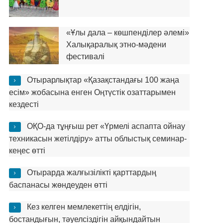
«Ұлы дала – көшпенділер әлемі»
Халықаралық этно-мәдени
фестивалі
Отырарлықтар «Қазақстандағы 100 жаңа
есім» жобасына енген Оңтүстік озаттарымен
кездесті
ОҚО-да тұңғыш рет «Үрмелі аспапта ойнау
техникасын жетілдіру» атты облыстық семинар-
кеңес өтті
Отырарда жалғызілікті қарттардың
баспанасы жөндеуден өтті
Кез келген мемлекеттің елдігін,
бостандығын, тәуелсіздігін айқындайтын