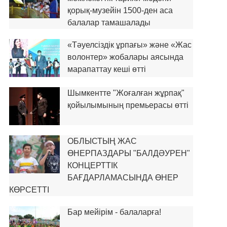
қорық-музейін 1500-ден аса
балалар тамашалады
«Тәуелсіздік ұрпағы» және «Жас
волонтер» жобалары аясында
марапаттау кеші өтті
Шымкентте "Жоғалған жұрпақ"
қойылымының премьерасы өтті
ОБЛЫСТЫҢ ЖАС
ӨНЕРПАЗДАРЫ "БАЛДӘУРЕН"
КОНЦЕРТТІК
БАҒДАРЛАМАСЫНДА ӨНЕР
КӨРСЕТТІ
Бар мейірім - балаларға!