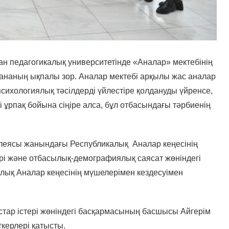
тан педагогикалық университетінде «Аналар» мектебінің
ананың ықпалы зор. Аналар мектебі арқылы жас аналар
психологиялық тәсілдерді үйлестіре қолдануды үйренсе,
і ұрпақ бойына сіңіре алса, бұл отбасындағы тәрбиенің
леясы жанындағы Республикалық Аналар кеңесінің
і және отбасылық-демографиялық саясат жөніндегі
лық Аналар кеңесінің мүшелерімен кездесуімен
астар істері жөніндегі басқармасының басшысы Айгерім
ткерлері қатысты.