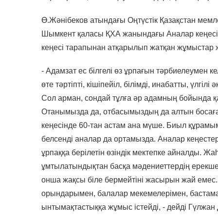
Ө.Жәнібеков атындағы Оңтүстік Қазақстан мемле
Шымкент қаласы ҚХА жанындағы Аналар кеңесін
кеңесі тарапынан атқарылып жатқан жұмыстар
- Адамзат ес білгелі өз ұрпағын тәрбиелеумен ке
өте тәртіпті, кішіпейіл, білімді, инабатты, үлгіл
Сол арман, сондай тұлға әр адамның бойында қ
Отанымызда да, отбасымыздың да алтын босаға
кеңесінде 60-тан астам ана мүше. Биыл құрамым
белсенді аналар да ортамызда. Аналар кеңесте
ұрпаққа берілетін өзіндік мектепке айналды. Жа
ұмтылатындықтан басқа мәдениеттердің ерекшелі
онша жақсы біле бермейтіні жасырын жай емес.
орындарымен, балалар мекемелерімен, бастам
ынтымақтастыққа жұмыс істейді, - дейді Гүлжа