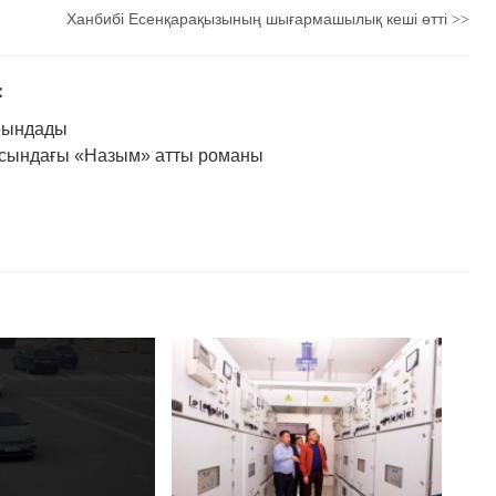
Ханбибі Есенқарақызының шығармашылық кеші өтті
>>
：
рындады
ясындағы «Назым» атты романы