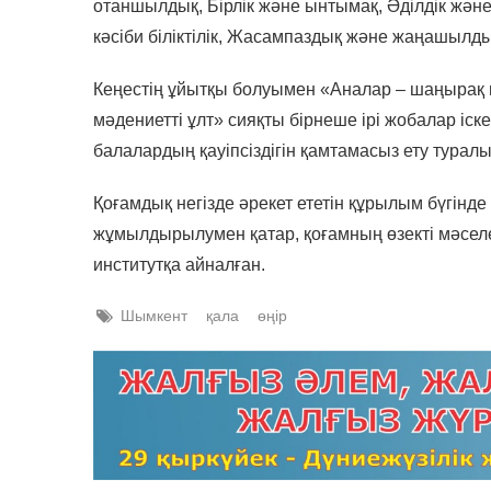
отаншылдық, Бірлік және ынтымақ, Әділдік және
кәсіби біліктілік, Жасампаздық және жаңашылдық
Кеңестің ұйытқы болуымен «Аналар – шаңырақ 
мәдениетті ұлт» сияқты бірнеше ірі жобалар іс
балалардың қауіпсіздігін қамтамасыз ету тур
Қоғамдық негізде әрекет ететін құрылым бүгінд
жұмылдырылумен қатар, қоғамның өзекті мәселе
институтқа айналған.
Шымкент
қала
өңір