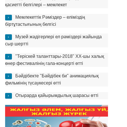
қасиетті белгілері – мемлекет
Мемлекеттік Рәміздер – еліміздің
біртұтастығының белгісі
Музей жәдігерлері ел рәміздері жайында
сыр шертті
"Теріскей таланттары-2018" XX-шы халық
өнер фестивалінің гала-концерті өтті
Бәйдібекте "Бәйдібек би" анимациялық
фильмінің түсаукесері өтті
Отырарда қайырымдылық шарасы өтті