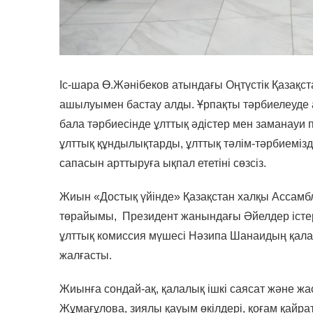
Іс-шара Ө.Жәнібеков атындағы Оңтүстік Қазақс
ашылуымен бастау алды. Ұрпақты тәрбиелеуде 
бала тәрбиесінде ұлттық әдістер мен заманауи 
ұлттық құндылықтарды, ұлттық тәлім-тәрбиемізд
сапасын арттыруға ықпал ететіні сөзсіз.
Жиын «Достық үйінде» Қазақстан халқы Ассамб
төрайымы, Президент жанындағы Әйелдер істер
ұлттық комиссия мүшесі Нәзипа Шанаидың қала
жалғасты.
Жиынға сондай-ақ, қалалық ішкі саясат және ж
Жұмағұлова, зиялы қауым өкілдері, қоғам қайра