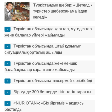
Түркістандық шебер: «Шетелдік
туристер шеберханама іздеп
келеді»
Түркістан облысында қарттар, мүгедектер
және балалар үйлері жабылады
Түркістан облысында штаб құрылып,
ситуациялық орталық ашылды
Түркістан облысында жекеменшік
балабақшалар карантинге жабылады
Түркістан облысына тексермей кіргізбейді
Бір күнде 300 бетперде тігіп тегін таратты
«NUR OTAN»: «Біз біргеміз!» акциясы
басталды