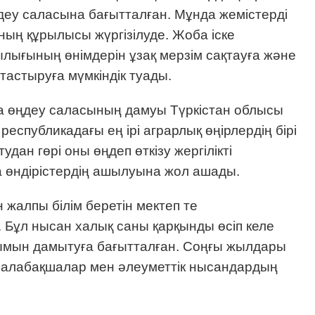
еу саласына бағытталған. Мұнда жемістерді
ның құрылысы жүргізілуде. Жоба іске
ылығының өнімдерін ұзақ мерзім сақтауға және
астыруға мүмкіндік туады.
а өңдеу саласының дамуы Түркістан облысы
республикадағы ең ірі аграрлық өңірлердің бірі
удан гөрі оны өңдеп өткізу жергілікті
а өндірістердің ашылуына жол ашады.
жалпы білім беретін мектеп те
Бұл нысан халық саны қарқынды өсіп келе
лымын дамытуға бағытталған. Соңғы жылдары
 балабақшалар мен әлеуметтік нысандардың