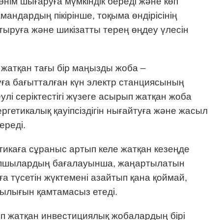
өнім шығаруға мүмкіндік береді және көп
ндардың пікірінше, тоқыма өндірісінің
тыруға және шикізатты терең өңдеу үлесін
жатқан тағы бір маңызды жоба –
ға бағытталған күн электр станциясының
лі серіктестігі жүзеге асырып жатқан жоба
ергетикалық қауіпсіздігін нығайтуға және жасыл
ереді.
икаға сұраныс артып келе жатқан кезеңде
апшылардың бағалауынша, жаңартылатын
а түсетін жүктемені азайтып қана қоймай,
қтылығын қамтамасыз етеді.
 жатқан инвестициялық жобалардың бірі