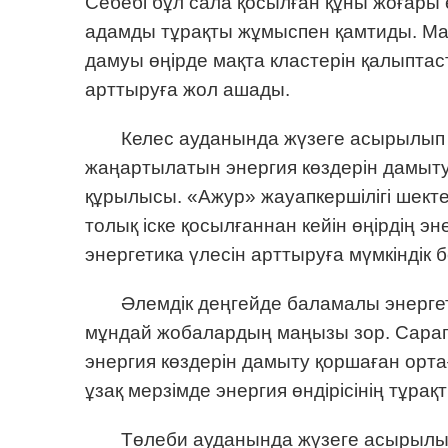
Себебі бұл сала қосылған құны жоғары 
адамды тұрақты жұмыспен қамтиды. Мама
дамуы өңірде мақта кластерін қалыптас
арттыруға жол ашады.
Келес ауданында жүзеге асырылып 
жаңартылатын энергия көздерін дамыту
құрылысы. «Ажур» жауапкершілігі шектеу
толық іске қосылғаннан кейін өңірдің эн
энергетика үлесін арттыруға мүмкіндік б
Әлемдік деңгейде баламалы энергет
мұндай жобалардың маңызы зор. Сар
энергия көздерін дамыту қоршаған ортағ
ұзақ мерзімде энергия өндірісінің тұра
Төлеби ауданында жүзеге асырылып