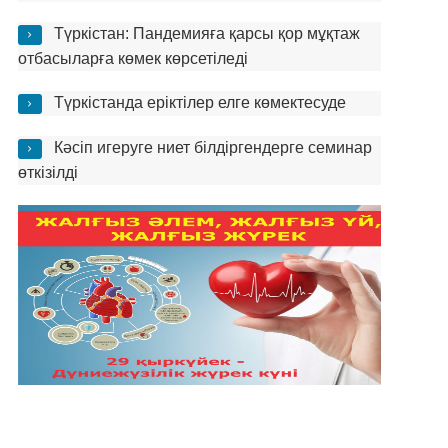
Түркістан: Пандемияға қарсы қор мұқтаж
отбасыларға көмек көрсетіледі
Түркістанда еріктілер елге көмектесуде
Кәсіп игеруге ниет білдіргендерге семинар
өткізілді