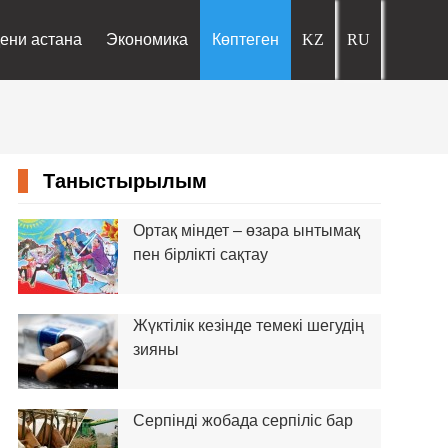
ени астана
Экономика
Көптеген
Таныстырылым
Ортақ міндет – өзара ынтымақ
пен бірлікті сақтау
Жүктілік кезінде темекі шегудің
зияны
Серпінді жобада серпіліс бар