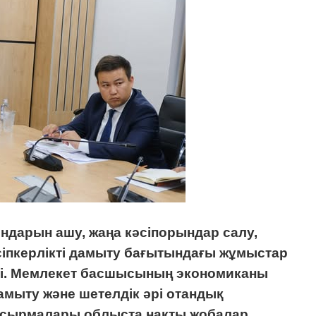
ндарын ашу, жаңа кәсіпорындар салу,
іпкерлікті дамыту бағытындағы жұмыстар
і.
Мемлекет басшысының экономиканы
амыту және шетелдік әрі отандық
апсырмалары облыста нақты жобалар