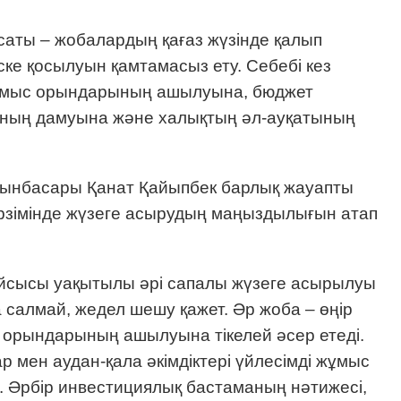
аты – жобалардың қағаз жүзінде қалып
іске қосылуын қамтамасыз ету. Себебі кез
жұмыс орындарының ашылуына, бюджет
асының дамуына және халықтың әл-ауқатының
орынбасары Қанат Қайыпбек барлық жауапты
рзімінде жүзеге асырудың маңыздылығын атап
йсысы уақытылы әрі сапалы жүзеге асырылуы
а салмай, жедел шешу қажет. Әр жоба – өңір
орындарының ашылуына тікелей әсер етеді.
 мен аудан-қала әкімдіктері үйлесімді жұмыс
к. Әрбір инвестициялық бастаманың нәтижесі,