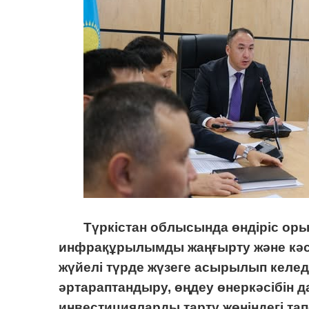
Түркістан облысында өндіріс оры
инфрақұрылымды жаңғырту және кәс
жүйелі түрде жүзеге асырылып келед
әртараптандыру, өңдеу өнеркәсібін д
инвестицияларды тарту жөніндегі т