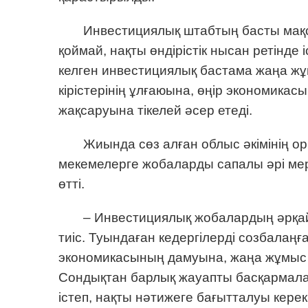
Инвестициялық штабтың басты мақс
қоймай, нақты өндірістік нысан ретінде 
келген инвестициялық бастама жаңа 
кірістерінің ұлғаюына, өңір экономик
жақсаруына тікелей әсер етеді.
Жиында сөз алған облыс әкімінің 
мекемелерге жобаларды сапалы әрі ме
өтті.
– Инвестициялық жобалардың әрқа
тиіс. Туындаған кедергілерді созбалаңғ
экономикасының дамуына, жаңа жұмыс 
Сондықтан барлық жауапты басқармалар
істеп, нақты нәтижеге бағытталуы кере