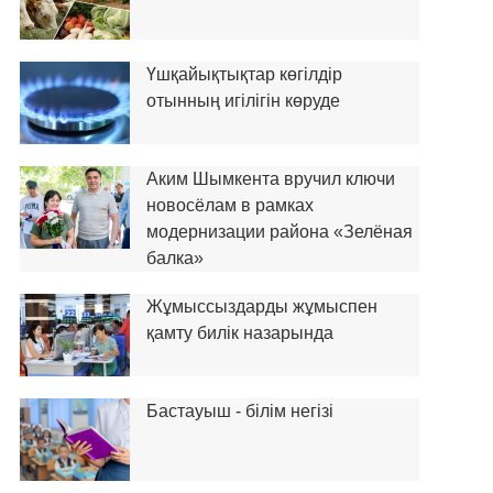
Үшқайықтықтар көгілдір
отынның игілігін көруде
Аким Шымкента вручил ключи
новосёлам в рамках
модернизации района «Зелёная
балка»
Жұмыссыздарды жұмыспен
қамту билік назарында
Бастауыш - білім негізі