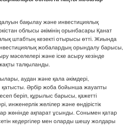
алуын бақылау және инвестициялық
кістан облысы әкімінің орынбасары Қанат
лық штабтың кезекті отырысы өтті. Жиында
инвестициялық жобалардың орындалу барысы,
ру мәселелері және іске асыру кезінде
-жақты талқыланды.
лары, аудан және қала әкімдері,
 қатысты. Әрбір жоба бойынша жауапты
сеп беріп, құрылыс барысы, қажетті
і, инженерлік желілер және өндірістік
лар жөнінде ақпарат ұсынды. Сонымен қатар
сетін кедергілер мен оларды шешу жолдары