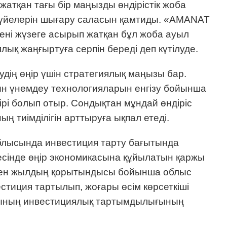
жатқан тағы бір маңызды өндірістік жоба
үйелерін шығару саласын қамтиды. «AMANAT
ені жүзеге асырып жатқан бұл жоба ауыл
қ жаңғыртуға серпін береді деп күтілуде.
дің өңір үшін стратегиялық маңызы бар.
ын үнемдеу технологияларын енгізу бойынша
рі болып отыр. Сондықтан мұндай өндіріс
тиімділігін арттыруға ықпал етеді.
блысында инвестиция тарту бағытында
сінде өңір экономикасына құйылатын қаржы
ткен жылдың қорытындысы бойынша облыс
стиция тартылып, жоғары өсім көрсеткіші
лысының инвестициялық тартымдылығының