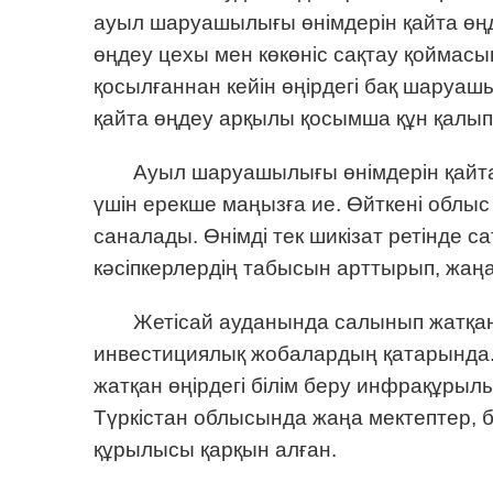
ауыл шаруашылығы өнімдерін қайта өңд
өңдеу цехы мен көкөніс сақтау қоймасы
қосылғаннан кейін өңірдегі бақ шаруаш
қайта өңдеу арқылы қосымша құн қалыпт
Ауыл шаруашылығы өнімдерін қайт
үшін ерекше маңызға ие. Өйткені облыс 
саналады. Өнімді тек шикізат ретінде сат
кәсіпкерлердің табысын арттырып, жаң
Жетісай ауданында салынып жатқан 
инвестициялық жобалардың қатарында. 
жатқан өңірдегі білім беру инфрақұры
Түркістан облысында жаңа мектептер,
құрылысы қарқын алған.