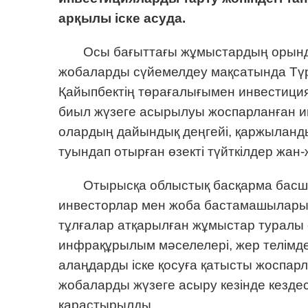
арқылы іске асуда.
Осы бағыттағы жұмыстардың орынд
жобаларды сүйемелдеу мақсатында Түр
Қайыпбектің төрағалығымен инвестиция
биыл жүзеге асырылуы жоспарланған 
олардың дайындық деңгейі, қаржыланды
туындап отырған өзекті түйткілдер жан
Отырысқа облыстық басқарма басшы
инвесторлар мен жоба бастамашылары
тұлғалар атқарылған жұмыстар туралы е
инфрақұрылым мәселелері, жер телімдер
алаңдарды іске қосуға қатысты жоспар
жобаларды жүзеге асыру кезінде кезде
қарастырылды.