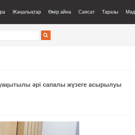
ра
Жаңалықтар
Өмір айна
Саясат
Таразы
Мәд
 уақытылы әрі сапалы жүзеге асырылуы