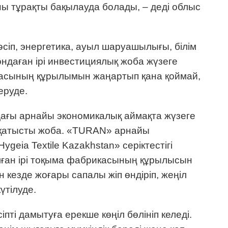
ны тұрақты бақылауда болады, – деді облыс
әсіп, энергетика, ауыл шаруашылығы, білім
ндаған ірі инвестициялық жоба жүзеге
касының құрылымын жаңартып қана қоймай,
еруде.
дағы арнайы экономикалық аймақта жүзеге
 қатысты жоба. «TURAN» арнайы
eia Textile Kazakhstan» серіктестігі
ған ірі тоқыма фабрикасының құрылысын
н кезде жоғары сапалы жіп өндіріп, жеңіл
үтілуде.
пті дамытуға ерекше көңіл бөлініп келеді.