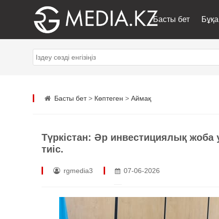
Басты бет
Бұқа
Басты бет
>
Көптеген
>
Аймақ
Түркістан: Әр инвестициялық жоба
тиіс.
rgmedia3
07-06-2026