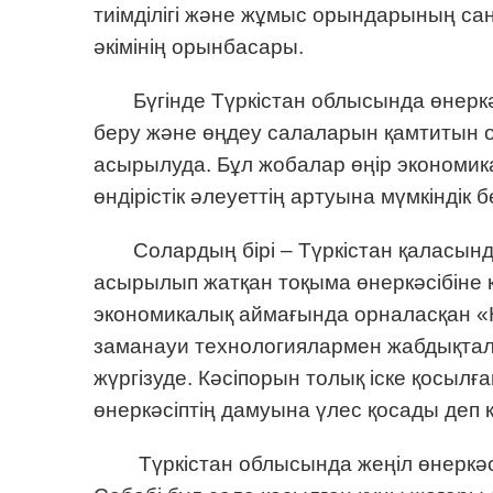
тиімділігі және жұмыс орындарының са
әкімінің орынбасары.
Бүгінде Түркістан облысында өнерк
беру және өңдеу салаларын қамтитын о
асырылуда. Бұл жобалар өңір экономи
өндірістік әлеуеттің артуына мүмкіндік б
Солардың бірі – Түркістан қаласын
асырылып жатқан тоқыма өнеркәсібіне
экономикалық аймағында орналасқан «Hyg
заманауи технологиялармен жабдықтал
жүргізуде. Кәсіпорын толық іске қосылға
өнеркәсіптің дамуына үлес қосады деп к
Түркістан облысында жеңіл өнеркәсі