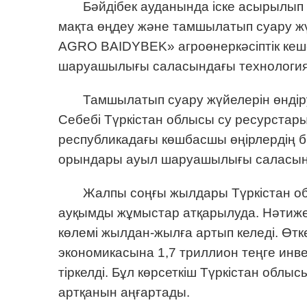
Бәйдібек ауданында іске асырылып 
мақта өңдеу және тамшылатып суару ж
AGRO BAIDYBEK» агроөнеркәсіптік кеш
шаруашылығы саласындағы технологиялы
Тамшылатып суару жүйелерін өндіру
Себебі Түркістан облысы су ресурстар
республикадағы көшбасшы өңірлердің бі
орындары ауыл шаруашылығы саласының 
Жалпы соңғы жылдары Түркістан о
ауқымды жұмыстар атқарылуда. Нәтиже
көлемі жылдан-жылға артып келеді. Ө
экономикасына 1,7 триллион теңге инве
тіркелді. Бұл көрсеткіш Түркістан об
артқанын аңғартады.