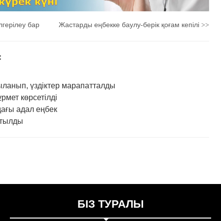
герілеу бар
Жастарды еңбекке баулу-берік қоғам кепілі
>>
：
нып, үздіктер марапатталды
рмет көрсетілді
ғы адал еңбек
ртылды
БІЗ ТУРАЛЫ