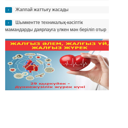
Жаппай жаттығу жасады
Шымкентте техникалық-кәсіптік
мамандарды даярлауға үлкен мән беріліп отыр