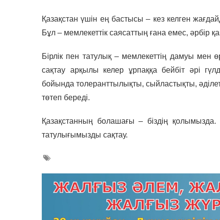
Қазақстан үшін ең бастысы – кез келген жағдай
Бұл – мемлекеттік саясаттың ғана емес, әрбір қ
Бірлік пен татулық – мемлекеттің дамуы мен өр
сақтау арқылы келер ұрпаққа бейбіт әрі гү
бойында толеранттылықты, сыйластықты, әділетті
төтеп береді.
Қазақстанның болашағы – біздің қолымызда. Ал
татулығымызды сақтау.