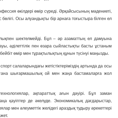
онфессия өкілдері өмір сүреді. Әрқайсысының мәдениеті,
 бөлігі. Осы алуандықты бір арнаға тоғыстыра білген ел
улықпен шектелмейді. Бұл – әр азаматтың ел дамуына
ауы, әділеттілік пен өзара сыйластықты басты ұстаным
 бейбіт өмір мен тұрақтылықтың құнын түсінуі маңызды.
, спорт салаларындағы жетістіктеріміздің артында да осы
де ғана шығармашылық ой мен жаңа бастамаларға жол
ехнологиялар, ақпараттық ағын дәуірі. Бұл заман
аңа қауіптер де әкелуде. Экономикалық дағдарыстар,
лар мен әлеуметтік желідегі араздық тудыру әрекеттері
жет.