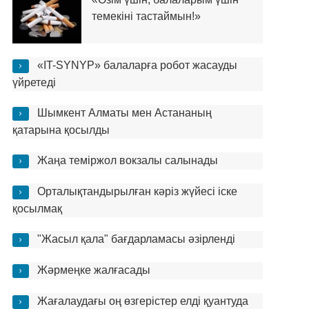
темекіні тастаймын!»
«IT-SYNYP» балаларға робот жасауды
үйретеді
Шымкент Алматы мен Астананың
қатарына қосылды
Жаңа теміржол вокзалы салынады
Орталықтандырылған кәріз жүйесі іске
қосылмақ
"Жасыл қала" бағдарламасы әзірленді
Жәрмеңке жалғасады
Жағалаудағы оң өзгерістер елді қуантуда