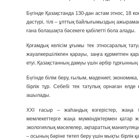
Бүгінде Қазақстанда 130-дан астам этнос, 18 к
дәстүрі, тілі – ұлттық байлығымыздың ажырамас
ғана болашақта бәсекеге қабілетті бола алады.
Қоғамдық келісім ұғымы тек этносаралық тат
жауапкершілікпен қарауы, заңға құрметпен қар
етуі. Қазақстанның дамуы үшін әрбір тұрғынның
Бүгінде білім беру, ғылым, мәдениет, экономика
бірлік тұр. Себебі тек татулық орнаған ел
ашылады.
XXI ғасыр – жаһандық өзгерістер, жаңа т
мемлекеттерге жаңа мүмкіндіктермен қатар ж
экологиялық мәселелер, ақпараттық манипуляция
– осының бәріне төтеп беру үшін мықты бірлік қа