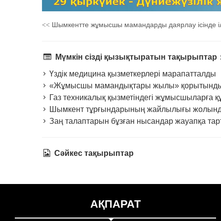
Шымкентте жұмысшы мамандарды даярлау ісінде іл
<<
Мүмкін сізді қызықтыратын тақырыптар
Үздік медицина қызметкерлері марапатталды
«Жұмысшы мамандықтары жылы» қорытындыла
Газ техникалық қызметіндегі жұмысшыларға құ
Шымкент тұрғындарының жайлылығы жолында
Заң талаптарын бұзған нысандар жауапқа та
Сәйкес тақырыптар
АҚПАРАТ