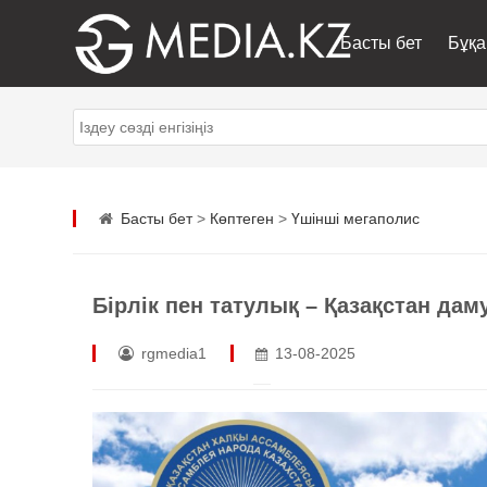
Басты бет
Бұқа
Басты бет
>
Көптеген
>
Үшінші мегаполис
Бірлік пен татулық – Қазақстан дам
rgmedia1
13-08-2025