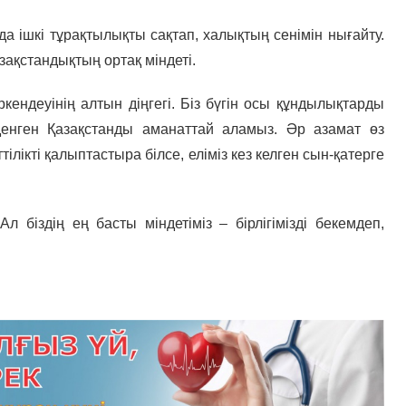
да ішкі тұрақтылықты сақтап, халықтың сенімін нығайту.
азақстандықтың ортақ міндеті.
кендеуінің алтын діңгегі. Біз бүгін осы құндылықтарды
лденген Қазақстанды аманаттай аламыз. Әр азамат өз
лікті қалыптастыра білсе, еліміз кез келген сын-қатерге
 біздің ең басты міндетіміз – бірлігімізді бекемдеп,