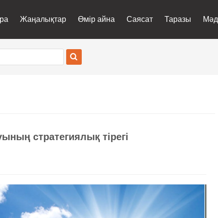
ра
Жаңалықтар
Өмір айна
Саясат
Таразы
Мәд
уының стратегиялық тірегі