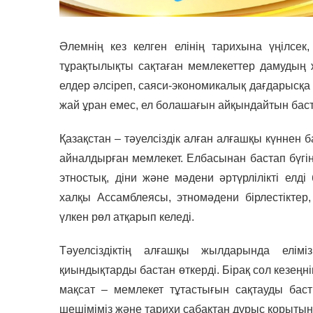
Әлемнің кез келген елінің тарихына үңілсек
тұрақтылықты сақтаған мемлекеттер дамудың 
елдер әлсіреп, саяси-экономикалық дағдарысқа т
жай ұран емес, ел болашағын айқындайтын баст
Қазақстан – тәуелсіздік алған алғашқы күннен 
айналдырған мемлекет. Елбасынан бастап бүгін
этностық, діни және мәдени әртүрлілікті елді
халқы Ассамблеясы, этномәдени бірлестіктер
үлкен рөл атқарып келеді.
Тәуелсіздіктің алғашқы жылдарында елімі
қиындықтарды бастан өткерді. Бірақ сол кезеңні
мақсат – мемлекет тұтастығын сақтауды баст
шешіміміз және тарихи сабақтан дұрыс қорыты