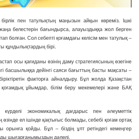
, бірлік пен татулықтың маңызын айқын көреміз. Ішкі
жаңа белестерін бағындырса, алауыздыққа жол берген
ап болған. Сол себепті қоғамдағы келісім мен татулық –
ы құндылықтардың бірі.
бастап осы қағиданы өзінің даму стратегиясының өзегіне
гі басшылыққа дейінгі саяси бағыттың басты мақсаты –
 біріктіретін факторға айналдыру. Бұл жолда Қазақстан
, қоғамдық ұйымдар, білім беру мекемелері және БАҚ
з күрделі экономикалық дағдарыс пен әлеуметтік
ң өзінде ел ішінде қақтығыс болмады, себебі қоғам ортақ
ы орынға қойды. Бұл – біздің ұлт ретіндегі кемеңгер
нды шығарғанымыздың дәлелі.