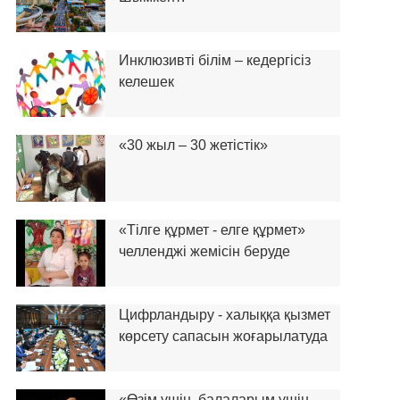
Инклюзивті білім – кедергісіз
келешек
«30 жыл – 30 жетістік»
«Тілге құрмет - елге құрмет»
челленджі жемісін беруде
Цифрландыру - халыққа қызмет
көрсету сапасын жоғарылатуда
«Өзім үшін, балаларым үшін