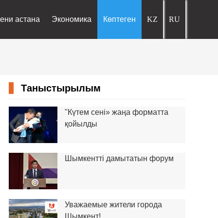
ени астана
Экономика
Көптеген
Таныстырылым
"Күтем сені» жаңа форматта
қойылды
Шымкентті дамытатын форум
Уважаемые жители города
Шымкент!