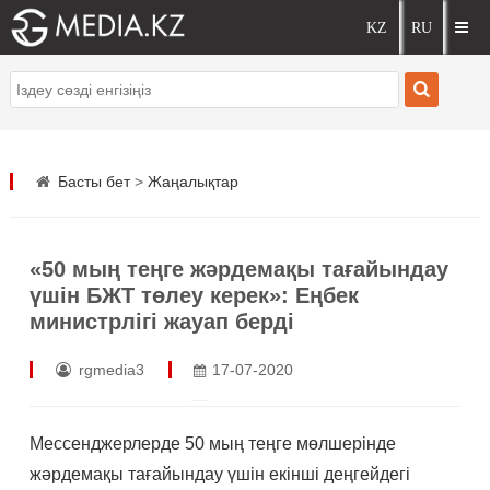
Басты бет
>
Жаңалықтар
«50 мың теңге жәрдемақы тағайындау
үшін БЖТ төлеу керек»: Еңбек
министрлігі жауап берді
rgmedia3
17-07-2020
Мессенджерлерде 50 мың теңге мөлшерінде
жәрдемақы тағайындау үшін екінші деңгейдегі