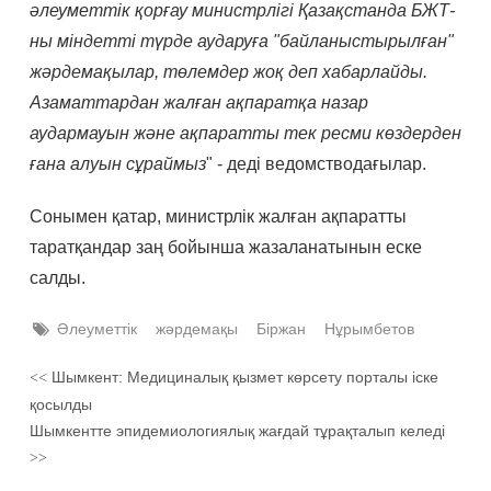
әлеуметтік қорғау министрлігі Қазақстанда БЖТ-
ны міндетті түрде аударуға "байланыстырылған"
жәрдемақылар, төлемдер жоқ деп хабарлайды.
Азаматтардан жалған ақпаратқа назар
аудармауын және ақпаратты тек ресми көздерден
ғана алуын сұраймыз
" - деді ведомстводағылар.
Сонымен қатар, министрлік жалған ақпаратты
таратқандар заң бойынша жазаланатынын еске
салды.
Әлеуметтік
жәрдемақы
Біржан
Нұрымбетов
Шымкент: Медициналық қызмет көрсету порталы іске
<<
қосылды
Шымкентте эпидемиологиялық жағдай тұрақталып келеді
>>