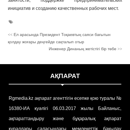
занятости, поддержке предпринимательских
инициатив и созданию качественных рабочих мест.
Ел арасында Президент Тоқаевтың саяси бағытын
<<
қолдау жоғары деңгейде сақталып отыр
Инженер Динаның жетістігі бір төбе
>>
АҚПАРАТ
Rgmedia.kz ақпарат агенттігін есепке қою туралы №
16380-ИА куәлігі 06.03.2017 жылы Байланыс,
ақпараттандыру және бұқаралық ақпарат
құралдары саласындағы мемлекеттік бақылау