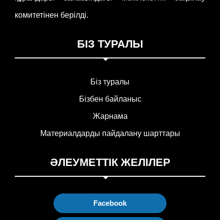
комитетінен берілді.
БІЗ ТУРАЛЫ
Біз туралы
Бізбен байланыс
Жарнама
Материалдарды пайдалану шарттары
ӘЛЕУМЕТТІК ЖЕЛІЛЕР
Facebook