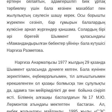
ертеңін ойлайтын, адамгершілігі биік ұрпақ
тәрбиелеу үшін бала кезінен махаббат пен
жылулықтың сәулесін шашу керек. Осы борышты
жүрекпен сезініп, бар ғұмырын балалардың
күлкісіне арнап жүргендер қаншама. Солардың бірі
әрі бірегейі Шымкент қаласындағы
«Мамандандырылған бөбектер үйінің» бала күтушісі
Наргиза Разметова.
Наргиза Анарматқызы 1977 жылдың 29 қазанда
Шымкент қаласында дүниеге келген. Бала күнінен
зеректігімен, еңбекқорлығымен, тіл алғыштығымен
ерекшеленген ол қазақы болмысқа тән сұлулықты
да, адамға тән мейірімділікті де өне бойына сіңіріп
өсті. Білімнің алғашқы баспалдағын №17 М.Ю.
Лермонтов атындағы мектептен бастаған. Ал,
еңбек жолындағы майданды 1995 жылы «СЭС