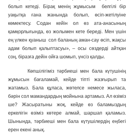
болып кетеді. Бірақ менің жұмысым белгілі бір
уақытқа ғана жанында болып, өсіп-жетілуіне
көмектесу. Содан кейін ол өз ата-анасының
қамқорлығында, өз жолымен кете береді. Мен үшін
ең үлкен қуаныш сол баланың аман-сау өсіп, жақсы
адам болып қалыптасуы», – осы сөздерді айтқан
соң, біразға дейін ойға шомып, үнсіз қалды.
Көпшілігіміз тәрбиеші мен бала күтушінің
жұмысын бағаламай, кейде тіпті жазғырып та
жатамыз. Бала құласа, жөтелсе немесе жыласа,
бәрін сол мамандардың мойнына артамыз. Ал өзіміз
ше? Жасыратыны жоқ, кейде өз баламыздың
еркелігін өзіміз көтере алмай, шаршап қаламыз.
Шынында, тәрбиеші мен бала күтушілердің еңбегі
ерен екені анық.