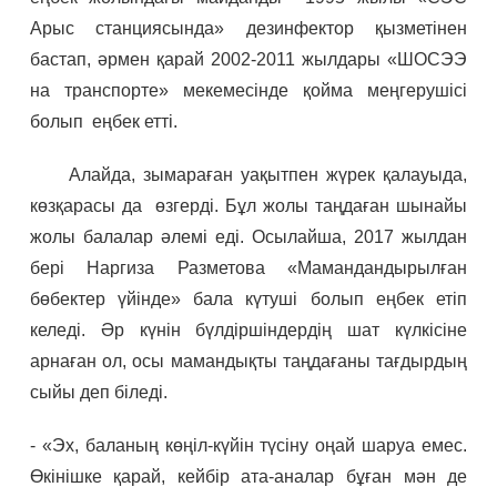
Арыс станциясында» дезинфектор қызметінен
бастап, әрмен қарай 2002-2011 жылдары «ШОСЭЭ
на транспорте» мекемесінде қойма меңгерушісі
болып еңбек етті.
Алайда, зымараған уақытпен жүрек қалауыда,
көзқарасы да өзгерді. Бұл жолы таңдаған шынайы
жолы балалар әлемі еді. Осылайша, 2017 жылдан
бері Наргиза Разметова «Мамандандырылған
бөбектер үйінде» бала күтуші болып еңбек етіп
келеді. Әр күнін бүлдіршіндердің шат күлкісіне
арнаған ол, осы мамандықты таңдағаны тағдырдың
сыйы деп біледі.
- «Эх, баланың көңіл-күйін түсіну оңай шаруа емес.
Өкінішке қарай, кейбір ата-аналар бұған мән де