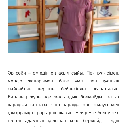
Әр сәби – өмірдің ең асыл сыйы. Пәк күлкісімен,
мөлдір жанарымен бізге үміт пен қуаныш
сыйлайтын періште бейнесіндегі жаратылыс.
Баланың жүрегінде жалғандық болмайды, ол ақ
парақтай тап-таза. Сол параққа жан жылуы мен
қамқорлықтың әр әрпін жазып, мейірімге бөлеу кез-
келген адамның қолынан келе бермейді. Елдің