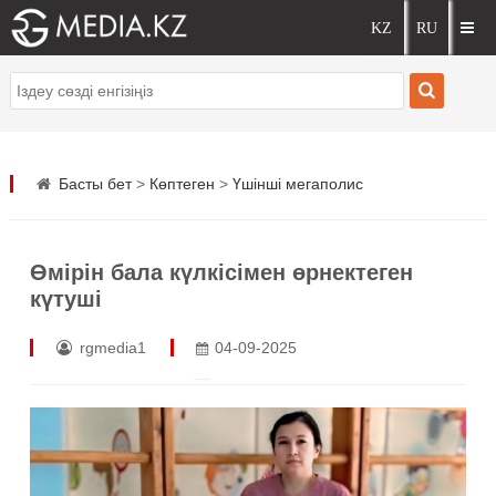
Басты бет
>
Көптеген
>
Үшінші мегаполис
Өмірін бала күлкісімен өрнектеген
күтуші
rgmedia1
04-09-2025