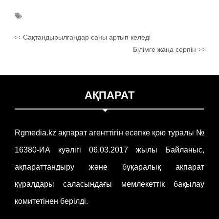
Сақтандырылғандар саны артып келеді
<<
Білімге жаңа серпін
>>
АҚПАРАТ
Rgmedia.kz ақпарат агенттігін есепке қою туралы №
16380-ИА куәлігі 06.03.2017 жылы Байланыс,
ақпараттандыру және бұқаралық ақпарат
құралдары саласындағы мемлекеттік бақылау
комитетінен берілді.