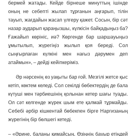
бермей жатады. Кейде бірнеше минуттың ішінде
оның не себепті жылап тұрғанын аңғарып, тілін
тауып, жағдайын жасап үлгеру қажет. Сосын, бір сәт
назар аударып қараңызшы, күлкісін байқадыңыз ба?
Ғажайып көрініс, иә? Көргенде бар шаршауыңыз
ұмытылып, жүрегіңіз жылып қоя береді. Сол
сыңғырлаған күлкіні мен нағыз дәрумен деп
атаймын», – дейді кейіпкеріміз.
Әр нәрсенің өз уақыты бар ғой. Мезгілі жетсе қыс
кетіп, көктем келеді. Сол секілді бөбектердің де бала
күтуші мен тәрбиешінің қолынан кетер шағы туады.
Ол сәт келгенде жүрек шым ете қалмай тұрмайды.
Себебі әрбір кішкентай бөбекпен бірге Наргизаның
жүрегінің бір бөлшегі кетеді.
– «Әрине, баланы қимайсың. Өзіңнің бауыр етіңдей