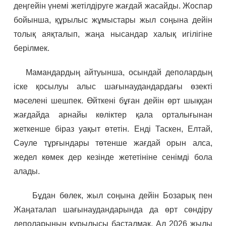
деңгейін үнемі жетілдіруге жағдай жасайды. Жоспар
бойынша, құрылыс жұмыстары жыл соңына дейін
толық аяқталып, жаңа нысандар халық игілігіне
берілмек.
Мамандардың айтуынша, осындай деполардың
іске қосылуы алыс шағынаудандардағы өзекті
мәселені шешпек. Өйткені бұған дейін өрт шыққан
жағдайда арнайы көліктер қала орталығынан
жеткенше біраз уақыт өтетін. Енді Таскен, Елтай,
Сәуле тұрғындары төтенше жағдай орын алса,
жедел көмек дер кезінде жететініне сенімді бола
алады.
Бұдан бөлек, жыл соңына дейін Бозарық пен
Жаңаталап шағынаудандарында да өрт сөндіру
деполарының құрылысы басталмақ. Ал 2026 жылы