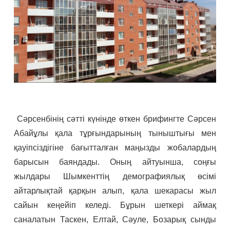
Сәрсенбінің сәтті күнінде өткен брифингте Сәрсен
Абайұлы қала тұрғындарының тыныштығы мен
қауіпсіздігіне бағытталған маңызды жобалардың
барысын баяндады. Оның айтуынша, соңғы
жылдары Шымкенттің демографиялық өсімі
айтарлықтай қарқын алып, қала шекарасы жыл
сайын кеңейіп келеді. Бұрын шеткері аймақ
саналатын Таскен, Елтай, Сәуле, Бозарық сынды