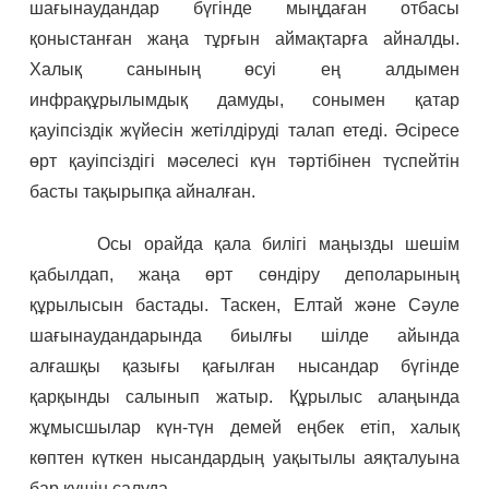
шағынаудандар бүгінде мыңдаған отбасы
қоныстанған жаңа тұрғын аймақтарға айналды.
Халық санының өсуі ең алдымен
инфрақұрылымдық дамуды, сонымен қатар
қауіпсіздік жүйесін жетілдіруді талап етеді. Әсіресе
өрт қауіпсіздігі мәселесі күн тәртібінен түспейтін
басты тақырыпқа айналған.
Осы орайда қала билігі маңызды шешім
қабылдап, жаңа өрт сөндіру деполарының
құрылысын бастады. Таскен, Елтай және Сәуле
шағынаудандарында биылғы шілде айында
алғашқы қазығы қағылған нысандар бүгінде
қарқынды салынып жатыр. Құрылыс алаңында
жұмысшылар күн-түн демей еңбек етіп, халық
көптен күткен нысандардың уақытылы аяқталуына
бар күшін салуда.