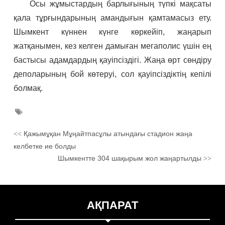
Осы жұмыстардың барлығының түпкі мақсаты
қала тұрғындарының амандығын қамтамасыз ету.
Шымкент күннен күнге көркейіп, жаңарып
жатқанымен, кез келген дамыған мегаполис үшін ең
бастысы адамдардың қауіпсіздігі. Жаңа өрт сөндіру
деполарының бой көтеруі, сол қауіпсіздіктің кепілі
болмақ.
Қажымұқан Мұңайтпасұлы атындағы стадион жаңа
<<
келбетке ие болды
Шымкентте 304 шақырым жол жаңартылды
>>
АҚПАРАТ