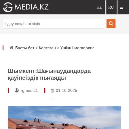
Басты бет
>
Көптеген
>
Үшінші мегаполис
Шымкент:Шағынаудандарда
қауіпсіздік нығаяды
rgmedia1
01-10-2025