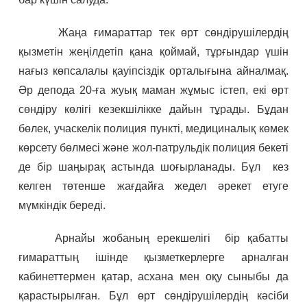
Жаңа ғимараттар тек өрт сөндірушілердің
қызметін жеңілдетіп қана қоймай, тұрғындар үшін
нағыз көпсалалы қауіпсіздік орталығына айналмақ.
Әр депода 20-ға жуық маман жұмыс істеп, екі өрт
сөндіру көлігі кезекшілікке дайын тұрады. Бұдан
бөлек, учаскелік полиция пункті, медициналық көмек
көрсету бөлмесі және жол-патрульдік полиция бекеті
де бір шаңырақ астында шоғырланады. Бұл кез
келген төтенше жағдайға жедел әрекет етуге
мүмкіндік береді.
Арнайы жобаның ерекшелігі бір қабатты
ғимараттың ішінде қызметкерлерге арналған
кабинеттермен қатар, асхана мен оқу сыныбы да
қарастырылған. Бұл өрт сөндірушілердің кәсіби