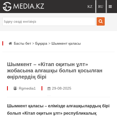
Басты бет
>
Бұқара
>
Шымкент қаласы
Шымкент – «Кітап оқитын ұлт»
жобасына алғашқы болып қосылған
өңірлердің бірі
Rgmedia1
29-08-2025
Шымкент қаласы – елімізде алғашқылардың бірі
болып «Кітап оқитын ұлт» республикалық