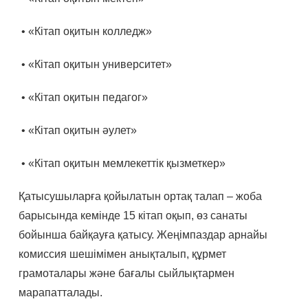
• «Кітап оқитын колледж»
• «Кітап оқитын университет»
• «Кітап оқитын педагог»
• «Кітап оқитын әулет»
• «Кітап оқитын мемлекеттік қызметкер»
Қатысушыларға қойылатын ортақ талап – жоба
барысында кемінде 15 кітап оқып, өз санаты
бойынша байқауға қатысу. Жеңімпаздар арнайы
комиссия шешімімен анықталып, құрмет
грамоталары және бағалы сыйлықтармен
марапатталады.