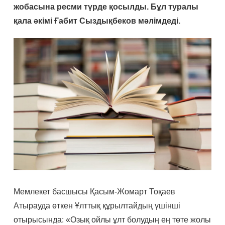
жобасына ресми түрде қосылды. Бұл туралы
қала әкімі Ғабит Сыздықбеков мәлімдеді.
Мемлекет басшысы Қасым-Жомарт Тоқаев
Атырауда өткен Ұлттық құрылтайдың үшінші
отырысында: «Озық ойлы ұлт болудың ең төте жолы