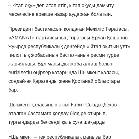
– кітап оқу» деп атап өтіп, кітап оқуды дамыту
мәселесіне ерекше назар аударған болатын.
Президент бастамасын қолдаған Мәжіліс Төрағасы,
«AMANAT» партиясының төрағасы Ерлан Қошанов
жуырда республикалық деңгейде «Кітап оқитын ұлт»
пилоттық жобасының басталғанын ресми түрде
жариялады. Бұл маңызды жоба алғаш болып
енгізілетін өңірлер қатарында Шымкент қаласы,
сондай-ақ Қарағанды және Қостанай облыстары
бар.
Шымкент қаласының әкімі Ғабит Сыздықбеков
аталған бастамаға қолдау білдіре отырып,
тұрғындарды белсенді қатысуға шақырды
«Шымкент – тек республикалық маңызы бар