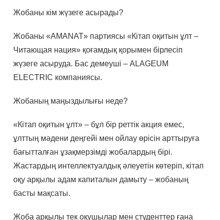
Жобаны кім жүзеге асырады?
Жобаны «AMANAT» партиясы «Кітап оқитын ұлт –
Читающая нация» қоғамдық қорымен бірлесіп
жүзеге асыруда. Бас демеуші – ALAGEUM
ELECTRIC компаниясы.
Жобаның маңыздылығы неде?
«Кітап оқитын ұлт» – бұл бір реттік акция емес,
ұлттың мәдени деңгейі мен ойлау өрісін арттыруға
бағытталған ұзақмерзімді жобалардың бірі.
Жастардың интеллектуалдық әлеуетін көтеріп, кітап
оқу арқылы адам капиталын дамыту – жобаның
басты мақсаты.
Жоба арқылы тек оқушылар мен студенттер ғана