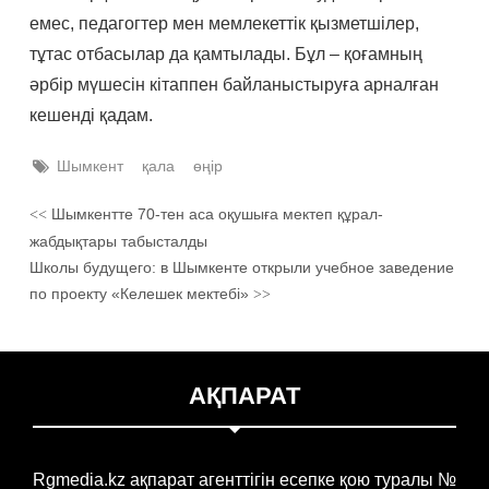
емес, педагогтер мен мемлекеттік қызметшілер,
тұтас отбасылар да қамтылады. Бұл – қоғамның
әрбір мүшесін кітаппен байланыстыруға арналған
кешенді қадам.
Шымкент
қала
өңір
Шымкентте 70-тен аса оқушыға мектеп құрал-
<<
жабдықтары табысталды
Школы будущего: в Шымкенте открыли учебное заведение
по проекту «Келешек мектебі»
>>
АҚПАРАТ
Rgmedia.kz ақпарат агенттігін есепке қою туралы №