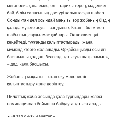
мегаполис қана емес, ол – тарихы терең, мәдениеті
бай, білім саласының дәстүрі қалыптасқан шаһар.
Сондықтан дәл осындай маңызы зор жобаның біздің
қалада жүзеге асуы – заңдылық. Кітап – білім мен
шабыттың сарқылмас қайнары. Ол көкжиегіңді
кеңейтеді, тұлғаңды қалыптастырады, жаңа
мүмкіндіктерге жол ашады. Әрқайсыңызды осы игі
бастаманы қолдап, белсенді қатысуға шақырамын»,
– деді қала басшысы.
Жобаның мақсаты – кітап оқу мәдениетін
қалыптастыру және дәріптеу.
Пилоттық жоба аясында қала тұрғындары келесі
номинациялар бойынша байқауға қатыса алады:
• «Кітап оқитын мектеп»