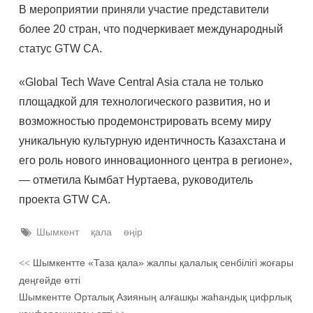
В мероприятии приняли участие представители
более 20 стран, что подчеркивает международный
статус GTW CA.
«Global Tech Wave Central Asia стала не только
площадкой для технологического развития, но и
возможностью продемонстрировать всему миру
уникальную культурную идентичность Казахстана и
его роль нового инновационного центра в регионе»,
— отметила Кымбат Нуртаева, руководитель
проекта GTW CA.
Шымкент
қала
өңір
Шымкентте «Таза қала» жалпы қалалық сенбілігі жоғары
<<
деңгейде өтті
Шымкентте Орталық Азияның алғашқы жаһандық цифрлық