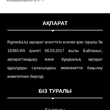
конференциясы өтті
>>
АҚПАРАТ
Rgmedia.kz ақпарат агенттігін есепке қою туралы №
16380-ИА куәлігі 06.03.2017 жылы Байланыс,
ақпараттандыру және бұқаралық ақпарат
құралдары саласындағы мемлекеттік бақылау
комитетінен берілді.
БІЗ ТУРАЛЫ
Біз туралы