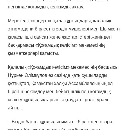
негізінде қоғамдық келісімді сақтау.
Мерекелік концертке қала тұрғындары, қалалық
этномәдени бірлестіктердің мүшелері мен Шымкент
қаласы ішкі саясат және жастар істері жөніндегі
басқармасы «Қоғамдық келісім» мекемесінің
қызметкерлері қатысты.
Қалалық «Қоғамдық келісім» мекемесінің басшысы
Нүркен Әлімқұлов өз сөзінде қатысушыларды
құттықтап, Қазақстан халқы Ассамблеясының ел
бірлігін бекемдеу мен бейбітшілік пен қоғамдық
келісім құндылықтарын сақтаудағы рөлі туралы
айтты.
– Біздің басты құндылығымыз – бірлік пен өзара
құрмет. Қазақстан халқы Ассамблеясы осы