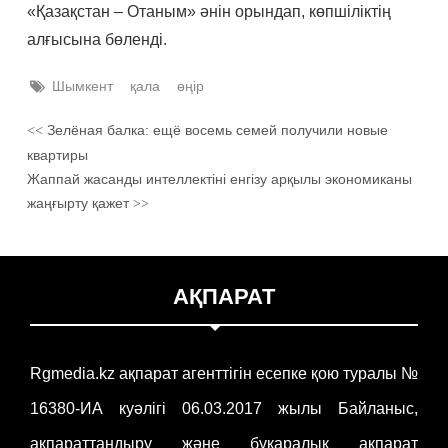
«Қазақстан – Отаным» әнін орындап, көпшіліктің
алғысына бөленді.
Шымкент
қала
өңір
Зелёная балка: ещё восемь семей получили новые
<<
квартиры
Жаппай жасанды интеллектіні енгізу арқылы экономиканы
жаңғырту қажет
>>
АҚПАРАТ
Rgmedia.kz ақпарат агенттігін есепке қою туралы №
16380-ИА куәлігі 06.03.2017 жылы Байланыс,
ақпараттандыру және бұқаралық ақпарат