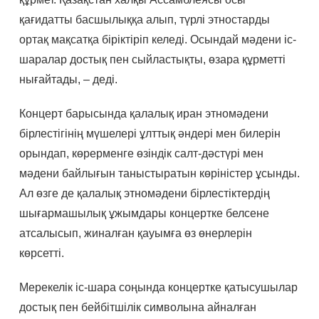
қағидатты басшылыққа алып, түрлі этностарды
ортақ мақсатқа біріктіріп келеді. Осындай мәдени іс-
шаралар достық пен сыйластықты, өзара құрметті
нығайтады, – деді.
Концерт барысында қалалық иран этномәдени
бірлестігінің мүшелері ұлттық әндері мен билерін
орындап, көрерменге өзіндік салт-дәстүрі мен
мәдени байлығын таныстыратын көріністер ұсынды.
Ал өзге де қалалық этномәдени бірлестіктердің
шығармашылық ұжымдары концертке белсене
атсалысып, жиналған қауымға өз өнерлерін
көрсетті.
Мерекелік іс-шара соңында концертке қатысушылар
достық пен бейбітшілік символына айналған