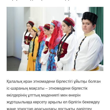
Қалалық иран этномәдени бірлестігі ұйытқы болған
іс-шараның мақсаты – этномәдени бірлестік
өкілдерінің ұлттық мәдениеті мен өнерін
жұртшылыққа көрсету арқылы ел бірлігін бекемдеу
және этностар арасындағы достықты дәріптеу