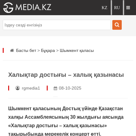
Басты бет
>
Бұқара
>
Шымкент қаласы
Халықтар достығы – халық қазынасы
rgmedia1
08-10-2025
Шымкент қаласының Достық үйінде Қазақстан
халқы Ассамблеясының 30 жылдығы аясында
«Халықтар достығы – халық қазынасы»
тақырыбында мерекелік концерт өтті.