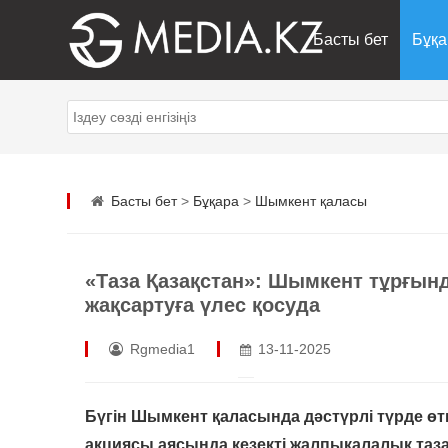
Басты бет
Бұқа
Басты бет
>
Бұқара
>
Шымкент қаласы
«Таза Қазақстан»: Шымкент тұрғын
жақсартуға үлес қосуда
Rgmedia1
13-11-2025
Бүгін Шымкент қаласында дәстүрлі түрде өтк
акциясы аясында кезекті жалпықалалық т