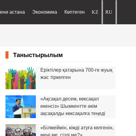
ени астана
Экономика
Көптеген
Таныстырылым
Еріктілер қатарына 700-ге жуық
жас тіркелген
«Ақсақал десем, көксақал
екенсіз» Шымкентте әкім
ақсақалды көксақалға теңеді
«Білмеймін, кімді атуға келгенін,
мені ме, сізді ме?»