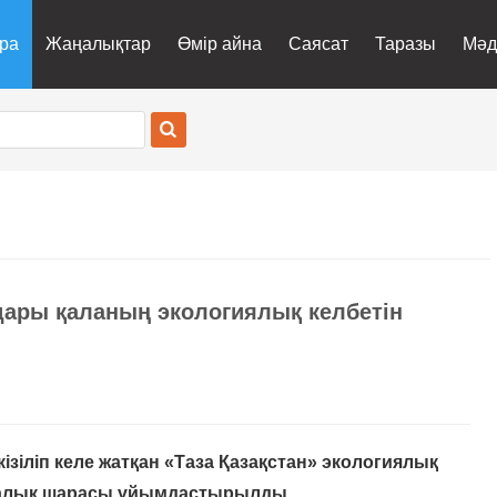
ра
Жаңалықтар
Өмір айна
Саясат
Таразы
Мәд
дары қаланың экологиялық келбетін
ізіліп келе жатқан «Таза Қазақстан» экологиялық
азалық шарасы ұйымдастырылды.