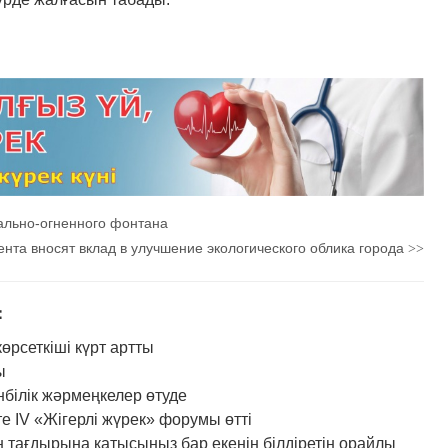
ально-огненного фонтана
нта вносят вклад в улучшение экологического облика города
>>
：
рсеткіші күрт артты
ы
нбілік жәрмеңкелер өтуде
IV «Жігерлі жүрек» форумы өтті
 тағдырына қатысыңыз бар екенін білдіретін орайлы