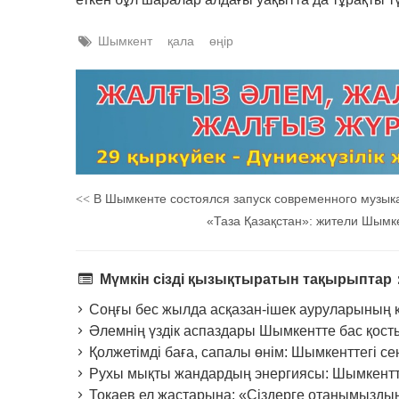
Шымкент
қала
өңір
В Шымкенте состоялся запуск современного музык
<<
«Таза Қазақстан»: жители Шымке
Мүмкін сізді қызықтыратын тақырыптар
Соңғы бес жылда асқазан-ішек ауруларының кө
Әлемнің үздік аспаздары Шымкентте бас қост
Қолжетімді баға, сапалы өнім: Шымкенттегі се
Рухы мықты жандардың энергиясы: Шымкентте 
Тоқаев ел жастарына: «Сіздерге отанымыздың