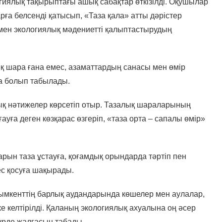
гиялық тақырыптағы ашық сабақтар өткізілді. Оқушылар
рға белсенді қатысып, «Таза қала» атты дәрістер
ен экологиялық мәдениетті қалыптастырудың
ық шара ғана емес, азаматтардың санасы мен өмір
ма болып табылады.
лық нәтижелер көрсетіп отыр. Тазалық шараларының
уға деген көзқарас өзгеріп, «таза орта – сапалы өмір»
ларын таза ұстауға, қоғамдық орындарда тәртіп пен
ес қосуға шақырады.
Шымкенттің барлық аудандарында көшелер мен аулалар,
 келтірілді. Қаланың экологиялық ахуалына оң әсер
түрде жалғасын табады.