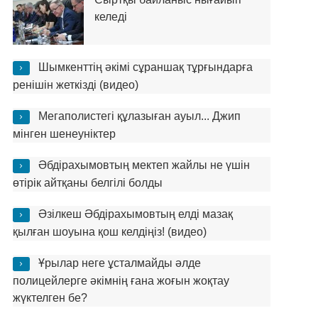
келеді
Шымкенттің әкімі сұраншақ тұрғындарға
ренішін жеткізді (видео)
Мегаполистегі құлазыған ауыл... Джип
мінген шенеуніктер
Әбдірахымовтың мектеп жайлы не үшін
өтірік айтқаны белгілі болды
Әзілкеш Әбдірахымовтың елді мазақ
қылған шоуына қош келдіңіз! (видео)
Ұрылар неге ұсталмайды әлде
полицейлерге әкімнің ғана жоғын жоқтау
жүктелген бе?