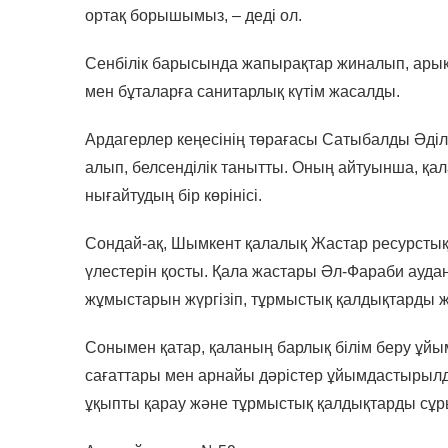
ортақ борышымыз, – деді ол.
Сенбілік барысында жапырақтар жиналып, арық
мен бұталарға санитарлық күтім жасалды.
Ардагерлер кеңесінің төрағасы Сатыбалды Әді
алып, белсенділік танытты. Оның айтуынша, қа
нығайтудың бір көрінісі.
Сондай-ақ, Шымкент қалалық Жастар ресурстық 
үлестерін қосты. Қала жастары Әл-Фараби ауд
жұмыстарын жүргізіп, тұрмыстық қалдықтарды 
Сонымен қатар, қаланың барлық білім беру ұй
сағаттары мен арнайы дәрістер ұйымдастырылд
ұқыпты қарау және тұрмыстық қалдықтарды сұрыпт