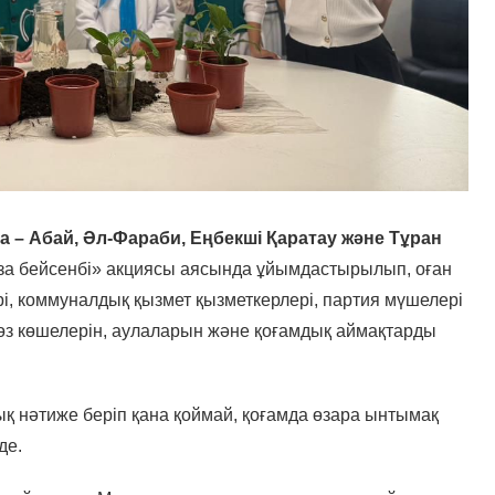
 – Абай, Әл-Фараби, Еңбекші Қаратау және Тұран
за бейсенбі» акциясы аясында ұйымдастырылып, оған
і, коммуналдық қызмет қызметкерлері, партия мүшелері
өз көшелерін, аулаларын және қоғамдық аймақтарды
ық нәтиже беріп қана қоймай, қоғамда өзара ынтымақ
де.