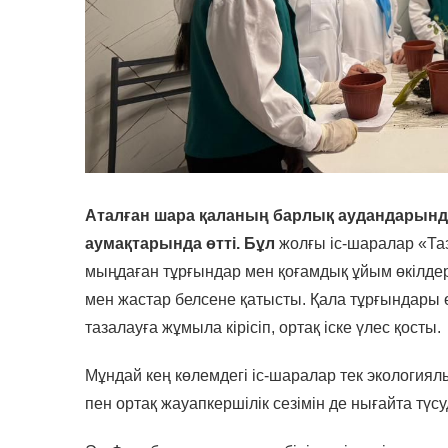
Аталған шара қаланың барлық аудандарында
аумақтарында өтті. Бұл
жолғы іс-шаралар «Та
мыңдаған тұрғындар мен қоғамдық ұйым өкілдер
мен жастар белсене қатысты. Қала тұрғындары 
тазалауға жұмыла кірісіп, ортақ іске үлес қосты.
Мұндай кең көлемдегі іс-шаралар тек экологиял
пен ортақ жауапкершілік сезімін де нығайта түсу