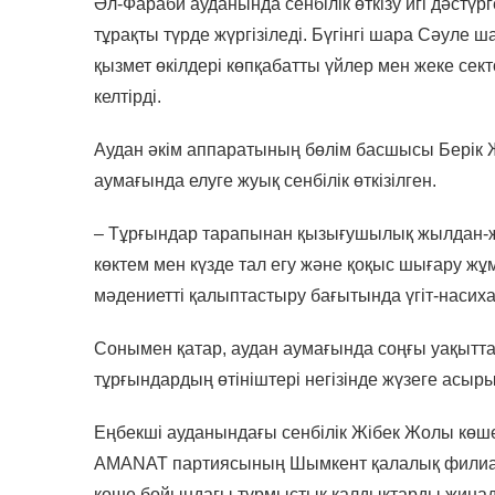
Әл-Фараби ауданында сенбілік өткізу игі дәстү
тұрақты түрде жүргізіледі. Бүгінгі шара Сәуле
қызмет өкілдері көпқабатты үйлер мен жеке сек
келтірді.
Аудан әкім аппаратының бөлім басшысы Берік 
аумағында елуге жуық сенбілік өткізілген.
– Тұрғындар тарапынан қызығушылық жылдан-жылғ
көктем мен күзде тал егу және қоқыс шығару жұ
мәдениетті қалыптастыру бағытында үгіт-насиха
Сонымен қатар, аудан аумағында соңғы уақытта
тұрғындардың өтініштері негізінде жүзеге асыр
Еңбекші ауданындағы сенбілік Жібек Жолы көшес
AMANAT партиясының Шымкент қалалық филиалы
көше бойындағы тұрмыстық қалдықтарды жинад