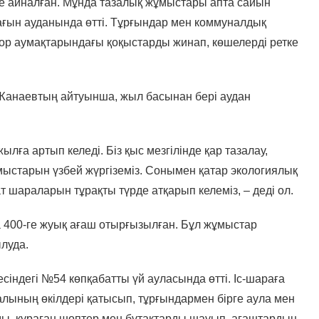
рге айналған. Мұнда тазалық жұмыстары апта сайын
 шағын ауданында өтті. Тұрғындар мен коммуналдық
тор аумақтарындағы қоқыстарды жинап, көшелерді ретке
Жанаевтың айтуынша, жыл басынан бері аудан
а артып келеді. Біз қыс мезгілінде қар тазалау,
мыстарын үзбей жүргіземіз. Сонымен қатар экологиялық
т шараларын тұрақты түрде атқарып келеміз, – деді ол.
 400-ге жуық ағаш отырғызылған. Бұл жұмыстар
ылуда.
індегі №54 көпқабатты үй ауласында өтті. Іс-шараға
ның өкілдері қатысып, тұрғындармен бірге аула мен
ы, қураған шөптер мен бұтақтарды шауып, ағаштардың