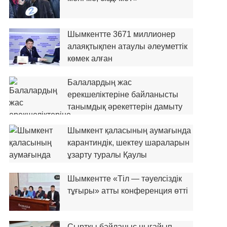
Шымкентте 3671 миллионер
алаяқтықпен атаулы әлеуметтік
көмек алған
Балалардың жас
ерекшеліктеріне байланысты
танымдық әрекеттерін дамыту
Шымкент қаласының аумағында
карантиндік, шектеу шараларын
ұзарту туралы Қаулы
Шымкентте «Тіл — тәуелсіздік
тұғыры» атты конференция өтті
Сыртқы байланыс нығайып