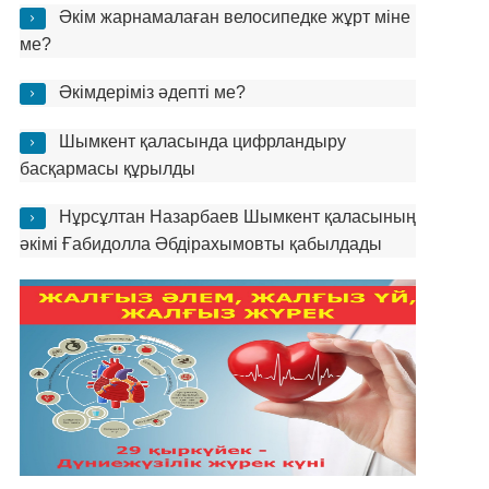
Әкім жарнамалаған велосипедке жұрт міне
ме?
Әкімдеріміз әдепті ме?
Шымкент қаласында цифрландыру
басқармасы құрылды
Нұрсұлтан Назарбаев Шымкент қаласының
әкімі Ғабидолла Әбдірахымовты қабылдады