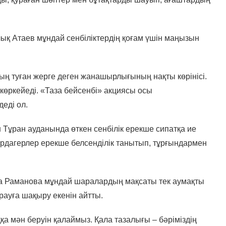
ық Атаев мұндай сенбіліктердің қоғам үшін маңызын
рдың туған жерге деген жанашырлығының нақты көрінісі.
а көркейеді. «Таза бейсенбі» акциясы осы
деді ол.
 Тұран ауданында өткен сенбілік ерекше сипатқа ие
рдагерлер ерекше белсенділік танытып, тұрғындармен
иха Раманова мұндай шаралардың мақсаты тек аумақты
рауға шақыру екенін айтты.
қа мән беруін қалаймыз. Қала тазалығы – бәріміздің