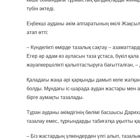
түбін әктеді.
Еңбекші ауданы әкім аппаратының өкілі Жақсыл
атап өтті:
– Күнделікті өмірде тазалық сақтау – азаматта
Егер әр адам өз ауласын таза ұстаса, бүкіл қал
жауапкершілікті қалыптастыруға бағытталған, – 
Қаладағы жаңа әрі қарқынды дамып келе жатқан
болды. Мұндағы іс-шарада аудан жастары мен а
бірге аумақты тазалады.
Тұран ауданы әкімдігінің бөлімі басшысы Дар
тазалау емес, тұрғындарды табиғатқа ұқыпты қа
– Біз жастардың үлкендерден үлгі алып, тазалық