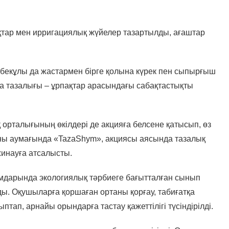
тар мен ирригациялық жүйелер тазартылды, ағаштар
лбекұлы да жастармен бірге қолына күрек пен сыпырғыш
ла тазалығы – ұрпақтар арасындағы сабақтастықты
орталығының өкілдері де акцияға белсене қатысып, өз
аны аумағында «TazaShym», акциясы аясында тазалық
жинауға атсалысты.
ымдарында экологиялық тәрбиеге бағытталған сынып
ы. Оқушыларға қоршаған ортаны қорғау, табиғатқа
ап, арнайы орындарға тастау қажеттілігі түсіндірілді.