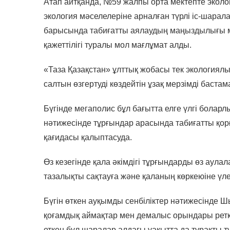
Атап айтқанда, №59 жалпы орта мектепте эколо
экология мәселелеріне арналған түрлі іс-шарала
барысында табиғатты аялаудың маңыздылығы м
қажеттілігі туралы мол мағлұмат алды.
«Таза Қазақстан» ұлттық жобасы тек экологиял
салтын өзгертуді көздейтін ұзақ мерзімді баста
Бүгінде мегаполис бұл бағытта елге үлгі болар
нәтижесінде тұрғындар арасында табиғатты қорға
қағидасы қалыптасуда.
Өз кезегінде қала әкімдігі тұрғындарды өз аула
тазалықты сақтауға және қаланың көркеюіне үл
Бүгін өткен ауқымды сенбіліктер нәтижесінде 
қоғамдық аймақтар мен демалыс орындары ретке
еткен бұл шаралар алдағы уақытта да тұрақты 