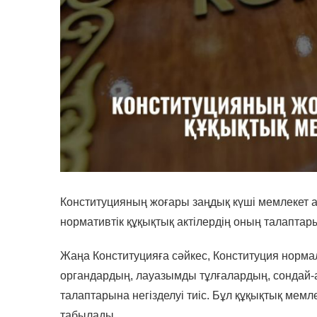
Конституцияның жоғары заңдық күші мемлекет 
нормативтік құқықтық актілердің оның талаптары
Жаңа Конституцияға сәйкес, Конституция норма
органдардың, лауазымды тұлғалардың, сондай-а
талаптарына негізделуі тиіс. Бұл құқықтық ме
табылады.