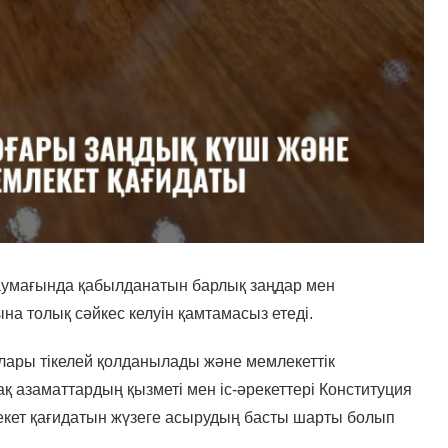
аумағында қабылданатын барлық заңдар мен
на толық сәйкес келуін қамтамасыз етеді.
лары тікелей қолданылады және мемлекеттік
қ азаматтардың қызметі мен іс-әрекеттері Конституция
млекет қағидатын жүзеге асырудың басты шарты болып