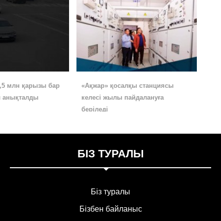
,5 млн қарызы бар
«Ақжар» қосалқы станциясы
л анықталды
келесі жылы пайдалануға
беріледі
БІЗ ТУРАЛЫ
Біз туралы
Бізбен байланыс