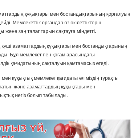
заматтардың құқықтары мен бостандықтарының қорғалуын
ейді. Мемлекеттік органдар өз өкілеттіктерін
ы және заң талаптарын сақтауға міндетті.
 күші азаматтардың құқықтары мен бостандықтарының
рады. Бұл мемлекет пен қоғам арасындағы
лдік қағидатының сақталуын қамтамасыз етеді.
мен құқықтық мемлекет қағидаты еліміздің тұрақты
айтатын және азаматтардың құқықтары мен
қықтық негіз болып табылады.