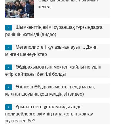
келеді
Шымкенттің әкімі сұраншақ тұрғындарға
ренішін жеткізді (видео)
Мегаполистегі құлазыған ауыл... Джип
мінген шенеуніктер
Әбдірахымовтың мектеп жайлы не үшін
өтірік айтқаны белгілі болды
Әзілкеш Әбдірахымовтың елді мазақ
қылған шоуына қош келдіңіз! (видео)
Ұрылар неге ұсталмайды әлде
полицейлерге әкімнің ғана жоғын жоқтау
жүктелген бе?