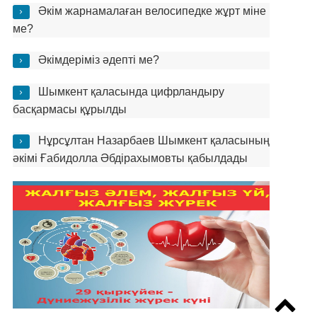
Әкім жарнамалаған велосипедке жұрт міне
ме?
Әкімдеріміз әдепті ме?
Шымкент қаласында цифрландыру
басқармасы құрылды
Нұрсұлтан Назарбаев Шымкент қаласының
әкімі Ғабидолла Әбдірахымовты қабылдады