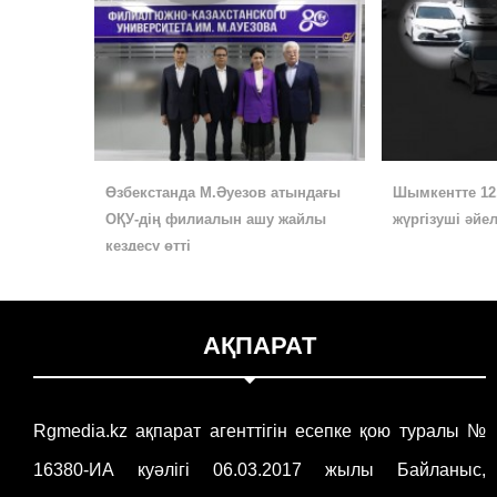
Өзбекстанда М.Әуезов атындағы
Шымкентте 12
ОҚУ-дің филиалын ашу жайлы
жүргізуші әйе
кездесу өтті
АҚПАРАТ
Rgmedia.kz ақпарат агенттігін есепке қою туралы №
16380-ИА куәлігі 06.03.2017 жылы Байланыс,