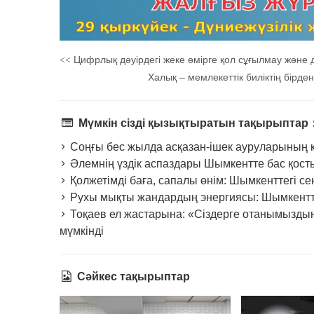
Цифрлық дәуірдегі жеке өмірге қол сұғылмау және 
<<
Халық – мемлекеттік биліктің бірд
Мүмкін сізді қызықтыратын тақырыптар
Соңғы бес жылда асқазан-ішек ауруларының кө
Әлемнің үздік аспаздары Шымкентте бас қост
Қолжетімді баға, сапалы өнім: Шымкенттегі се
Рухы мықты жандардың энергиясы: Шымкентте 
Тоқаев ел жастарына: «Сіздерге отанымыздың
мүмкінді
Сәйкес тақырыптар