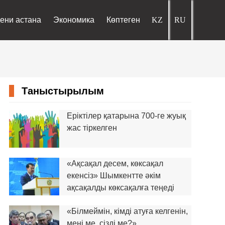
ени астана
Экономика
Көптеген
Таныстырылым
Еріктілер қатарына 700-ге жуық
жас тіркелген
«Ақсақал десем, көксақал
екенсіз» Шымкентте әкім
ақсақалды көксақалға теңеді
«Білмеймін, кімді атуға келгенін,
мені ме, сізді ме?»