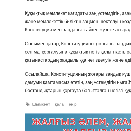
Құқықтық мемлекет қағидаты заң үстемдігін, а
және мемлекеттік биліктің заңмен шектелуін көзд
Конституция мен заңдарға сәйкес жүзеге асырад
Сонымен қатар, Конституцияның жоғары заңдық
сенімді қорғалуына құқықтық негіз қалыптасты
қатынастардың заңдылыққа негізделуін және әді
Осылайша, Конституцияның жоғары заңдық күші 
дамуын қамтамасыз ететін, заң үстемдігін нығ
бостандықтарын қорғауға бағытталған негізгі құ
Шымкент
қала
өңір