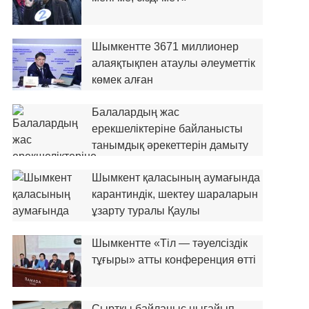
Шымкентте 3671 миллионер
алаяқтықпен атаулы әлеуметтік
көмек алған
Балалардың жас
ерекшеліктеріне байланысты
танымдық әрекеттерін дамыту
Шымкент қаласының аумағында
карантиндік, шектеу шараларын
ұзарту туралы Қаулы
Шымкентте «Тіл — тәуелсіздік
тұғыры» атты конференция өтті
Сыртқы байланыс нығайып