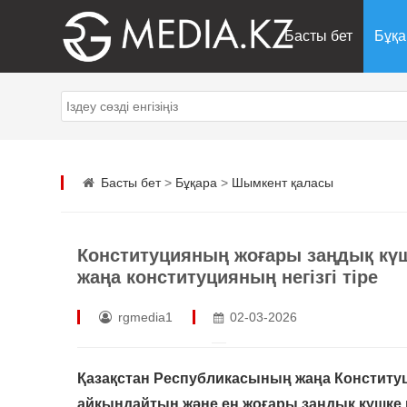
Басты бет
Бұқа
Басты бет
>
Бұқара
>
Шымкент қаласы
Конституцияның жоғары заңдық күш
жаңа конституцияның негізгі тіре
rgmedia1
02-03-2026
Қазақстан Республикасының жаңа Конституци
айқындайтын және ең жоғары заңдық күшке и