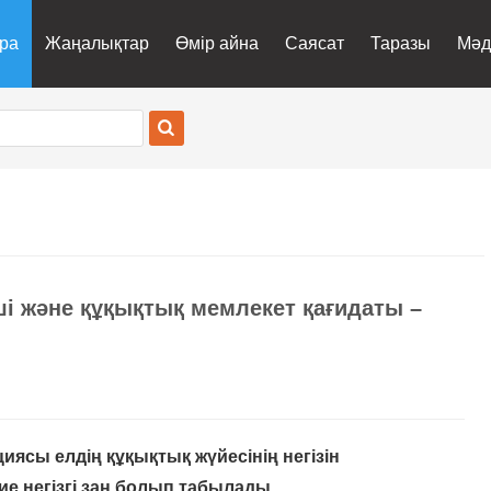
ра
Жаңалықтар
Өмір айна
Саясат
Таразы
Мәд
і және құқықтық мемлекет қағидаты –
ясы елдің құқықтық жүйесінің негізін
е негізгі заң болып табылады.