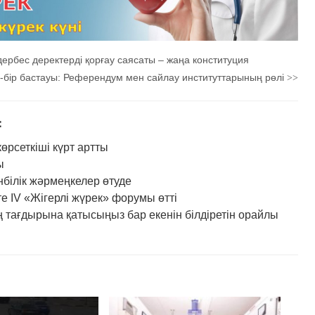
дербес деректерді қорғау саясаты – жаңа конституция
ен-бір бастауы: Референдум мен сайлау институттарының рөлі
>>
：
рсеткіші күрт артты
ы
нбілік жәрмеңкелер өтуде
IV «Жігерлі жүрек» форумы өтті
 тағдырына қатысыңыз бар екенін білдіретін орайлы