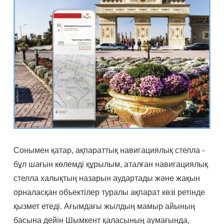
Сонымен қатар, ақпараттық навигациялық стелла -
бұл шағын көлемді құрылым, аталған навигациялық
стелла халықтың назарын аудартады және жақын
орналасқан объектілер туралы ақпарат көзі ретінде
қызмет етеді. Ағымдағы жылдың мамыр айының
басына дейін Шымкент қаласының аумағында,