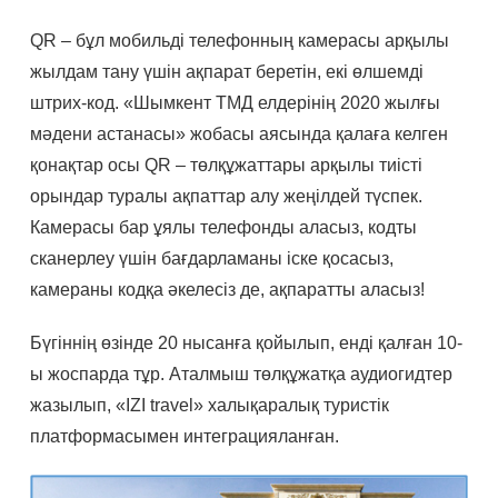
QR – бұл мобильді телефонның камерасы арқылы
жылдам тану үшін ақпарат беретін, екі өлшемді
штрих-код. «Шымкент ТМД елдерінің 2020 жылғы
мәдени астанасы» жобасы аясында қалаға келген
қонақтар осы QR – төлқұжаттары арқылы тиісті
орындар туралы ақпаттар алу жеңілдей түспек.
Камерасы бар ұялы телефонды аласыз, кодты
сканерлеу үшін бағдарламаны іске қосасыз,
камераны кодқа әкелесіз де, ақпаратты аласыз!
Бүгіннің өзінде 20 нысанға қойылып, енді қалған 10-
ы жоспарда тұр. Аталмыш төлқұжатқа аудиогидтер
жазылып, «IZI travel» халықаралық туристік
платформасымен интеграцияланған.