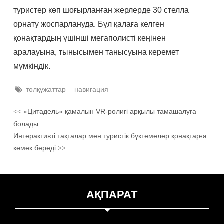
туристер көп шоғырланған жерлерде 30 стелла
орнату жоспарлануда. Бұл қалаға келген
қонақтардың үшінші мегаполисті кеңінен
аралауына, тынысымен танысуына керемет
мүмкіндік.
төлқұжаттар
навигация
«Цитадель» қамалын VR-ролигі арқылы тамашалуға
<<
болады
Интерактивті тақталар мен туристік бүктемелер қонақтарға
көмек береді
>>
АҚПАРАТ