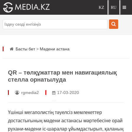
Басты бет
>
Мәдени астана
QR – төлқұжаттар мен навигациялық
стелла орнатылуда
rgmedia2
17-03-2020
Үшінші мегаполистің тәуелсіз мемлекеттер
достастығының мәдени астанасы мәртебесіне орай
рухани-мәдени іс-шаралар ұйымдастырып, қаланың