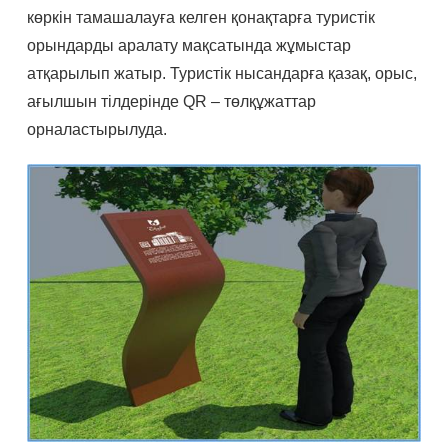
көркін тамашалауға келген қонақтарға туристік
орындарды аралату мақсатында жұмыстар
атқарылып жатыр. Туристік нысандарға қазақ, орыс,
ағылшын тілдерінде QR – төлқұжаттар
орналастырылуда.