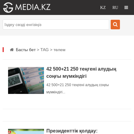
Басты бет
> TAG > төлем
42 500+21 250 теңгені алудың
соңғы мүмкіндігі
42 500+21 250 теңгені алудың соңғы
мүмкіндігі...
Президенттік қолдау: