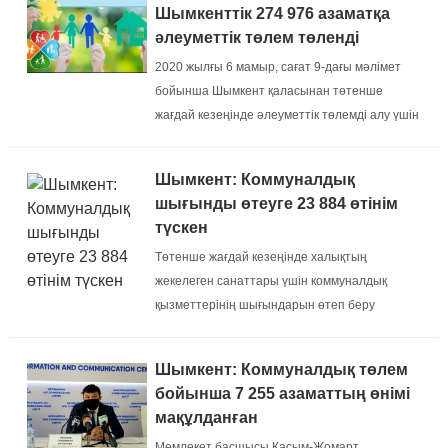
Шымкенттік 274 976 азаматқа
әлеуметтік төлем төленді
2020 жылғы 6 мамыр, сағат 9-дағы мәлімет
бойынша Шымкент қаласынан төтенше
жағдай кезеңінде әлеуметтік төлемді алу үшін
арнайы портал, сайттардан 534 883 адамнан
өтініш түскен....
Шымкент: Коммуналдық
шығынды өтеуге 23 884 өтінім
түскен
Төтенше жағдай кезеңінде халықтың
жекелеген санаттары үшін коммуналдық
қызметтерінің шығындарын өтеп беру
бойынша азаматтардан өтініштерді қабылдау
мақсатында іске қосылған Сommunal-komek.kz​
Шымкент: Коммуналдық төлем
интернет платформасына 23 884 өтінім келіп
бойынша 7 255 азаматтың өнімі
түскен. Қазыр барл...
мақұлданған
Мемлекет басшысы Қасым-Жомарт