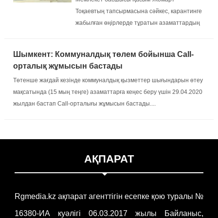
Тоқаевтың тапсырмасына сәйкес, карантинге
жабылған өңірлерде тұратын азаматтардың
жекелеген санаттарына коммуналдық
қызметтер үшін 15 мың теңгеден берілетіні
Шымкент: Коммуналдық төлем бойынша Call-
бұған дейін хабарланған болатын....
орталық жұмысын бастады
Төтенше жағдай кезінде коммуналдық қызметтер шығындарын өтеу
мақсатында (15 мың теңге) азаматтарға кеңес беру үшін 29.04.2020
жылдан бастап Call-орталығы жұмысын бастады....
АҚПАРАТ
Rgmedia.kz ақпарат агенттігін есепке қою туралы №
16380-ИА куәлігі 06.03.2017 жылы Байланыс,