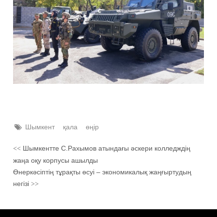
Шымкент
қала
өңір
Шымкентте C.Рахымов атындағы әскери колледждің
<<
жаңа оқу корпусы ашылды
Өнеркәсіптің тұрақты өсуі – экономикалық жаңғыртудың
негізі
>>