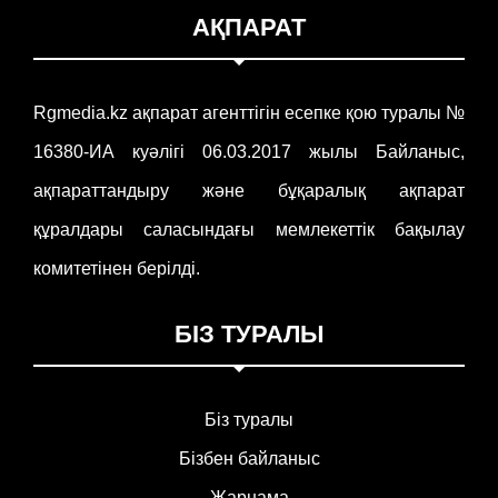
АҚПАРАТ
Rgmedia.kz ақпарат агенттігін есепке қою туралы №
16380-ИА куәлігі 06.03.2017 жылы Байланыс,
ақпараттандыру және бұқаралық ақпарат
құралдары саласындағы мемлекеттік бақылау
комитетінен берілді.
БІЗ ТУРАЛЫ
Біз туралы
Бізбен байланыс
Жарнама