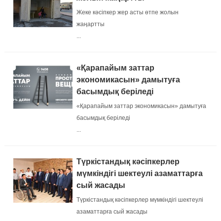
Жеке кәсіпкер жер асты өтпе жолын
жаңартты
...
«Қарапайым заттар
экономикасын» дамытуға
басымдық беріледі
«Қарапайым заттар экономикасын» дамытуға
басымдық беріледі
...
Түркістандық кәсіпкерлер
мүмкіндігі шектеулі азаматтарға
сый жасады
Түркістандық кәсіпкерлер мүмкіндігі шектеулі
азаматтарға сый жасады