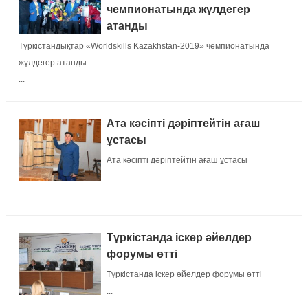
чемпионатында жүлдегер
атанды
Түркістандықтар «Worldskills Kazakhstan-2019» чемпионатында
жүлдегер атанды
...
Ата кәсіпті дәріптейтін ағаш
ұстасы
Ата кәсіпті дәріптейтін ағаш ұстасы
...
Түркістанда іскер әйелдер
форумы өтті
Түркістанда іскер әйелдер форумы өтті
...