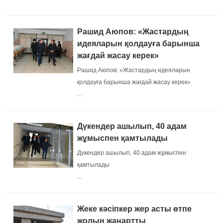
Рашид Аюпов: «Жастардың
идеяларын қолдауға барынша
жағдай жасау керек»
Рашид Аюпов: «Жастардың идеяларын
қолдауға барынша жағдай жасау керек»
...
Дүкендер ашылып, 40 адам
жұмыспен қамтылады
Дүкендер ашылып, 40 адам жұмыспен
қамтылады
...
Жеке кәсіпкер жер асты өтпе
жолын жаңартты