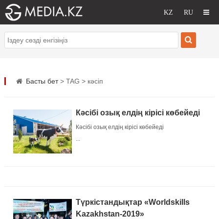
Басты бет
> TAG > кәсіп
Кәсібі озық елдің кірісі көбейеді
Кәсібі озық елдің кірісі көбейеді
...
Түркістандықтар «Worldskills
Kazakhstan-2019»