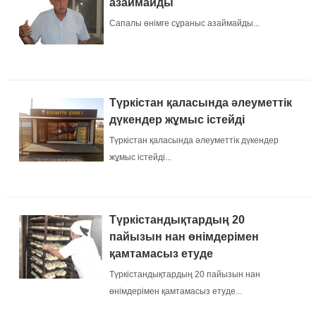
азаймайды
Сапалы өнімге сұраныс азаймайды...
Түркістан қаласында әлеуметтік
дүкендер жұмыс істейді
Түркістан қаласында әлеуметтік дүкендер
жұмыс істейді...
Түркістандықтардың 20
пайызын нан өнімдерімен
қамтамасыз етуде
Түркістандықтардың 20 пайызын нан
өнімдерімен қамтамасыз етуде...