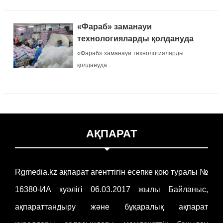
«Фараб» заманауи
технологияларды қолдануда
«Фараб» заманауи технологияларды
қолдануда...
АҚПАРАТ
Rgmedia.kz ақпарат агенттігін есепке қою туралы №
16380-ИА куәлігі 06.03.2017 жылы Байланыс,
ақпараттандыру және бұқаралық ақпарат