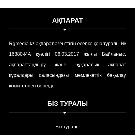
қажетті өн...
АҚПАРАТ
Rgmedia.kz ақпарат агенттігін есепке қою туралы №
16380-ИА куәлігі 06.03.2017 жылы Байланыс,
ақпараттандыру және бұқаралық ақпарат
құралдары саласындағы мемлекеттік бақылау
комитетінен берілді.
БІЗ ТУРАЛЫ
Біз туралы