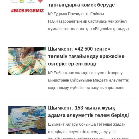
тұрғындарға көмек беруде
ҚР Тұңғыш Президенті, Елбасы
Н.Ә.Назарбаевтың игі бастамасымен жүйелі
жұмыс істеп келе жатқан «Birgemiz» қоғамдық
қоры аса мұқтаж шымкенттіктерге нақты
көмектер беруде....
Шымкент: «42 500 теңге»
төлемін тағайындау ережесіне
өзгерістер енгізілді
ҚР Еңбек және халықты әлеуметтік қорғау
министрінің бұйрығымен Міндетті әлеуметтік
сақтандыру жүйесіне қатысушыларға және
қызметтер көрсету орындарында жұмыс
істейтін азаматтық-құқықтық сипаттағы
Шымкент: 153 мыңға жуық
шарттар бойынша табыс табатын, салық
адамға әлеуметтік төлем берілді
агенттері олар үшін мі...
Шымкент қаласы бойынша төтенше жағдай
кезеңінде әлеуметтік төлемді алу үшін