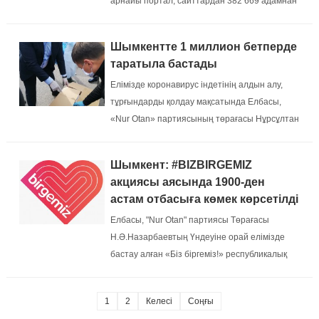
арнайы портал, сайттардан 382 669 адамнан
өтініш түскен....
Шымкентте 1 миллион бетперде
таратыла бастады
Елімізде коронавирус індетінің алдын алу,
тұрғындарды қолдау мақсатында Елбасы,
«Nur Otan» партиясының төрағасы Нұрсұлтан
Назарбаевтың бастамасымен «Birgemiz»
республикалық қоғамдық қоры құрылғаны
Шымкент: #BIZBIRGEMIZ
белгілі....
акциясы аясында 1900-ден
астам отбасыға көмек көрсетілді
Елбасы, "Nur Оtan" партиясы Төрағасы
Н.Ә.Назарбаевтың Үндеуіне орай елімізде
бастау алған «Біз біргеміз!» республикалық
акциясы аясында Шымкентте жәрдемге аса
мұқтаж 1900-ден астам отбасыға санитарлық
1
2
Келесі
Соңғы
қорғану жиынтықтары және бірінші кезекте