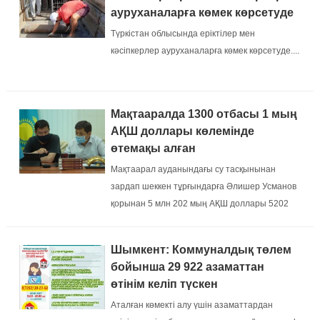
ауруханаларға көмек көрсетуде
Түркістан облысында еріктілер мен
кәсіпкерлер ауруханаларға көмек көрсетуде....
Мақтааралда 1300 отбасы 1 мың
АҚШ доллары көлемінде
өтемақы алған
Мақтаарал ауданындағы су тасқынынан
зардап шеккен тұрғындарға Әлишер Усманов
қорынан 5 млн 202 мың АҚШ доллары 5202
жанұяның есепшотына аударылады....
Шымкент: Коммуналдық төлем
бойынша 29 922 азаматтан
өтінім келіп түскен
Аталған көмекті алу үшін азаматтардан