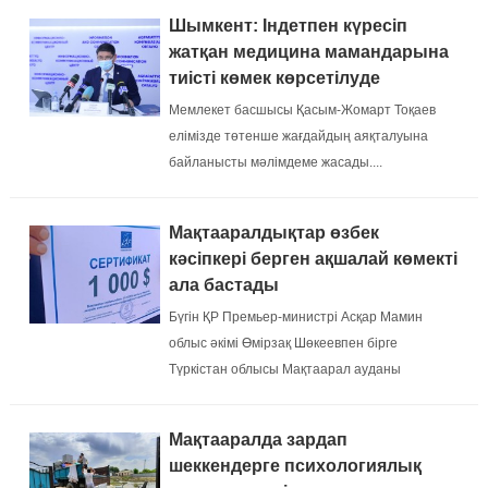
Шымкент: Індетпен күресіп
жатқан медицина мамандарына
тиісті көмек көрсетілуде
Мемлекет басшысы Қасым-Жомарт Тоқаев
елімізде төтенше жағдайдың аяқталуына
байланысты мәлімдеме жасады....
Мақтааралдықтар өзбек
кәсіпкері берген ақшалай көмекті
ала бастады
Бүгін ҚР Премьер-министрі Асқар Мамин
облыс әкімі Өмірзақ Шөкеевпен бірге
Түркістан облысы Мақтаарал ауданы
Мырзакент кентінде ауыл тұрғындарымен
кездесті....
Мақтааралда зардап
шеккендерге психологиялық