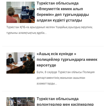
Түркістан облысында
«Әлеуметтік көмек алып
беремін» деп тұрғындарды
алдаған күдікті ұсталды
Түркістан ҚПБ-ға арызданып келген Үшқайық ауылдық округінің
тұрғыны алаяқтықтың құрба...
«Ашық есік күнінде »
полицейлер тұрғындарға көмек
көрсетуде
Бүгін, 8 сәуірде Түркістан облысы Полиция
департаментінің жанынан ашылған
азаматтарды...
Түркістан облысында
волонтерлер мен кәсіпкерлер