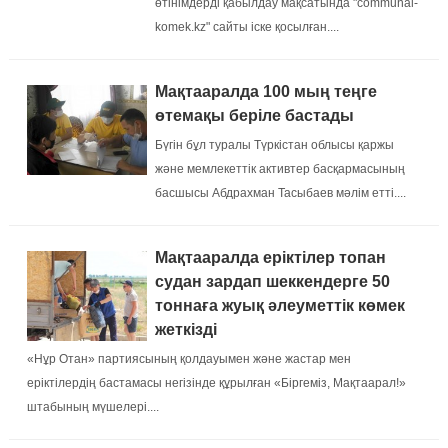
өтінімдерді қабылдау мақсатында "communal-
komek.kz​" сайты іске қосылған....
Мақтааралда 100 мың теңге
өтемақы беріле бастады
Бүгін бұл туралы Түркістан облысы қаржы
және мемлекеттік активтер басқармасының
басшысы Абдрахман Тасыбаев мәлім етті....
Мақтааралда еріктілер топан
судан зардап шеккендерге 50
тоннаға жуық әлеуметтік көмек
жеткізді
«Нұр Отан» партиясының қолдауымен және жастар мен
еріктілердің бастамасы негізінде құрылған «Біргеміз, Мақтаарал!»
штабының мүшелері....