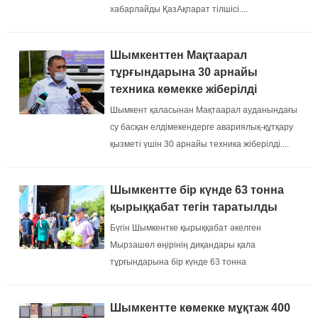
хабарлайды ҚазАқпарат​ тілшісі....
Шымкенттен Мақтаарал
тұрғындарына 30 арнайы
техника көмекке жіберілді
Шымкент қаласынан Мақтаарал ауданындағы
су басқан елдімекендерге авариялық-құтқару
қызметі үшін 30 арнайы техника жіберілді....
Шымкентте бір күнде 63 тонна
қырыққабат тегін таратылды
Бүгін Шымкентке қырыққабат әкелген
Мырзашөл өңірінің диқандары қала
тұрғындарына бір күнде 63 тонна
қырыққабатты тегін үлестірді....
Шымкентте көмекке мұқтаж 400