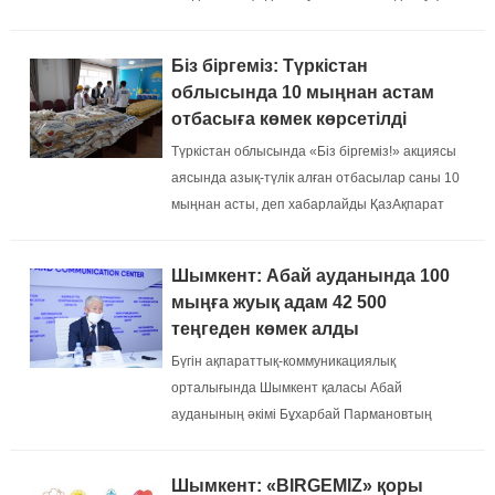
арнайы портал, сайттардан 534 493 адамнан
өтініш түскен....
Біз біргеміз: Түркістан
облысында 10 мыңнан астам
отбасыға көмек көрсетілді
Түркістан облысында «Біз біргеміз!» акциясы
аясында азық-түлік алған отбасылар саны 10
мыңнан асты, деп хабарлайды ҚазАқпарат​
тілшісі....
Шымкент: Абай ауданында 100
мыңға жуық адам 42 500
теңгеден көмек алды
Бүгін ақпараттық-коммуникациялық
орталығында Шымкент қаласы Абай
ауданының әкімі Бұхарбай Пармановтың
қатысуымен коронавирус пандемиясына
қарсы ауданда атқарылып жатқан жұмыстар
Шымкент: «BIRGEMIZ» қоры
жөнінде онлайн-брифинг өтті....