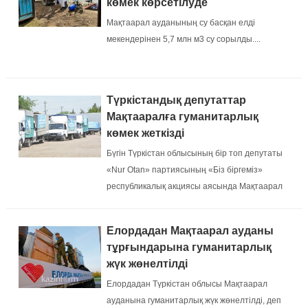
көмек көрсетілуде
Мақтаарал ауданының су басқан елді
мекендерінен 5,7 млн м3 су сорылды....
Түркістандық депутаттар
Мақтааралға гуманитарлық
көмек жеткізді
Бүгін Түркістан облысының бір топ депутаты
«Nur Otan» партиясының «Біз біргеміз»
республикалық акциясы аясында Мақтаарал
ауданына гуманитарлық көмек жеткізді,...
Елордадан Мақтаарал ауданы
тұрғындарына гуманитарлық
жүк жөнелтілді
Елордадан Түркістан облысы Мақтаарал
ауданына гуманитарлық жүк жөнелтілді, деп