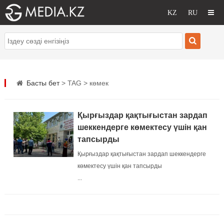
Басты бет
> TAG > көмек
Қырғыздар қақтығыстан зардап
шеккендерге көмектесу үшін қан
тапсырды
Қырғыздар қақтығыстан зардап шеккендерге
көмектесу үшін қан тапсырды
...