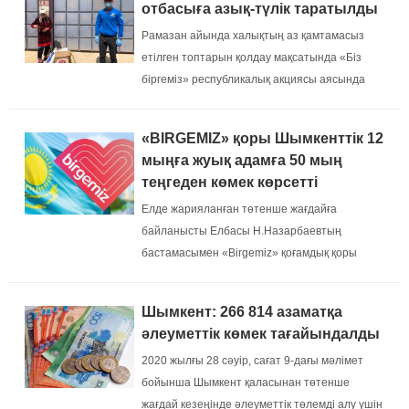
отбасыға азық-түлік таратылды
Рамазан айында халықтың аз қамтамасыз
етілген топтарын қолдау мақсатында «Біз
біргеміз» республикалық акциясы аясында
қайырымдылық шарасы ұйымдастырылды....
«BIRGEMIZ» қоры Шымкенттік 12
мыңға жуық адамға 50 мың
теңгеден көмек көрсетті
Елде жарияланған төтенше жағдайға
байланысты Елбасы Н.Назарбаевтың
бастамасымен «Birgemiz» қоғамдық қоры
құрылып, Республика бойынша көмекке аса
мұқтаж жандарға 50 мың теңгеден үлестіріліп
Шымкент: 266 814 азаматқа
жатқаны баршаға белгілі....
әлеуметтік көмек тағайындалды
2020 жылғы 28 сәуір, сағат 9-дағы мәлімет
бойынша Шымкент қаласынан төтенше
жағдай кезеңінде әлеуметтік төлемді алу үшін