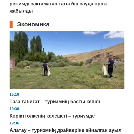
режимді сақтамаған тағы бір сауда орны
жабылды
Экономика
15:16
Таза табиғат – туризмнің басты кепілі
19:38
Көрікті өлкенің келешегі – туризмде
19:36
Алатау – туризмнің драйверіне айналған ауыл