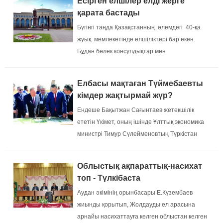
Есірген елшілер елді жерге
қарата бастады
Бүгінгі таңда Қазақстанның әлемдегі 40-қа
жуық мемлекетінде елшіліктері бар екен.
Бұдан бөлек консулдықтар мен
дипломатиялық миссиялар да жұмыс
істеуде....
Елбасы мақтаған Түймебаевты
кімдер жақтырмай жүр?
Ендеше Бақытжан Сағынтаев жетекшілік
ететін Үкімет, оның ішінде Ұлттық экономика
министрі Тимур Сүлейменовтың Түркістан
облысын сынға алғанын «бүйректен сирақ
шығару» дейміз бе? ...
Облыстық ақпараттық-насихат
топ - Түлкібаста
Аудан әкімінің орынбасары Е.Күзембаев
жиынды қорытып, Жолдауды ел арасына
арнайы насихаттауға келген облыстан келген