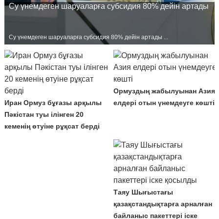
Су үнемдеген шаруаларға субсидия 80% дейін артады
Су үнемдеген шаруаларға субсидия 80% дейін артады ...
Ормуздың жабылуынан Азия
Иран Ормуз бұғазы арқылы
елдері отын үнемдеуге көшті
Пәкістан туы ілінген 20
кеменің өтуіне рұқсат берді
Таяу Шығыстағы
қазақстандықтарға арналған
байланыс пакеттері іске