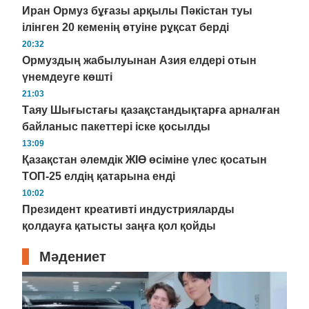
Иран Ормуз бұғазы арқылы Пәкістан туы
ілінген 20 кеменің өтуіне рұқсат берді
20:32
Ормуздың жабылуынан Азия елдері отын
үнемдеуге көшті
21:03
Таяу Шығыстағы қазақстандықтарға арналған
байланыс пакеттері іске қосылды
13:09
Қазақстан әлемдік ЖІӨ өсіміне үлес қосатын
ТОП-25 елдің қатарына енді
10:02
Президент креативті индустрияларды
қолдауға қатысты заңға қол қойды
Мәдениет