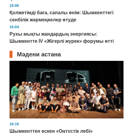
16:06
Қолжетімді баға, сапалы өнім: Шымкенттегі
сенбілік жәрмеңкелер өтуде
16:04
Рухы мықты жандардың энергиясы:
Шымкентте IV «Жігерлі жүрек» форумы өтті
Мәдени астана
16:16
Шымкенттен ескен «Оңтүстік лебі»