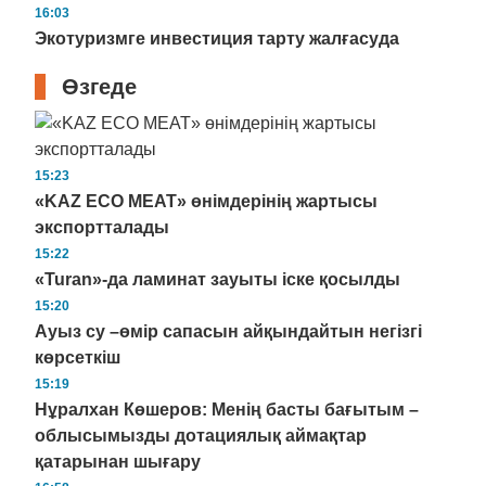
16:03
Экотуризмге инвестиция тарту жалғасуда
Өзгеде
15:23
«KAZ ECO MEAT» өнімдерінің жартысы
экспортталады
15:22
«Turan»-да ламинат зауыты іске қосылды
15:20
Ауыз су –өмір сапасын айқындайтын негізгі
көрсеткіш
15:19
Нұралхан Көшеров: Менің басты бағытым –
облысымызды дотациялық аймақтар
қатарынан шығару