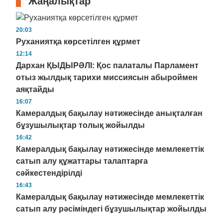
Жаңалықтар
20:03
Руханиятқа көрсетілген құрмет
12:14
Дархан ҚЫДЫРӘЛІ: Қос палаталы Парламент
отыз жылдық тарихи миссиясын абыроймен
аяқтайды
16:07
Камералдық бақылау нәтижесінде анықталған
бұзушылықтар толық жойылды
16:42
Камералдық бақылау нәтижесінде мемлекеттік
сатып алу құжаттары талаптарға
сәйкестендірілді
16:43
Камералдық бақылау нәтижесінде мемлекеттік
сатып алу рәсіміндегі бұзушылықтар жойылды