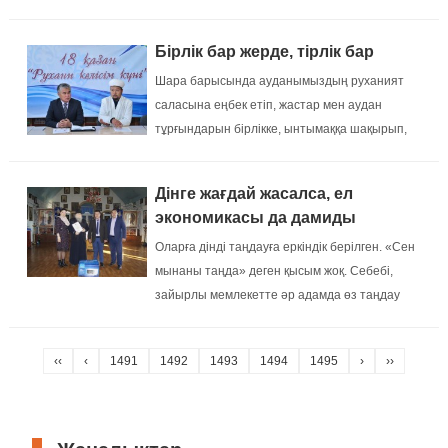
қонақтарға көпшілік атынан ризашылық
сезімін жеткізді....
Бірлік бар жерде, тірлік бар
Шара барысында ауданымыздың руханият
саласына еңбек етіп, жастар мен аудан
тұрғындарын бірлікке, ынтымаққа шақырып,
аймақтың рухани дамуына үлес қосып келе
жатқан бір топ азаматтар арнайы алғыс
Дінге жағдай жасалса, ел
хаттармен марапатталды....
экономикасы да дамиды
Оларға дінді таңдауға еркіндік берілген. «Сен
мынаны таңда» деген қысым жоқ. Себебі,
зайырлы мемлекетте әр адамда өз таңдау
құқығы бар....
‹‹
‹
1491
1492
1493
1494
1495
›
››