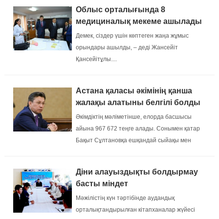
Облыс орталығында 8
медициналық мекеме ашылады
Демек, сіздер үшін көптеген жаңа жұмыс
орындары ашылды, – деді Жансейіт
Қансейітұлы....
Астана қаласы әкімінің қанша
жалақы алатыны белгілі болды
Әкімдіктің мәліметінше, елорда басшысы
айына 967 672 теңге алады. Сонымен қатар
Бақыт Сұлтановқа ешқандай сыйақы мен
үстемеақылар қарастырылмағаны атап
өтілді....
Діни алауыздықты болдырмау
басты міндет
Мәжілістің күн тәртібінде аудандық
орталықтандырылған кітапханалар жүйесі