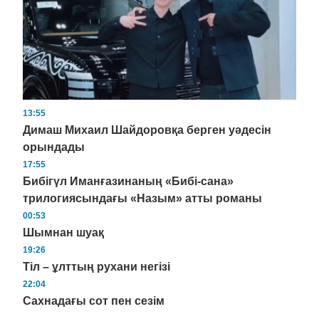
13:55
Димаш Михаил Шайдоровқа берген уәдесін
орындады
17:55
Бибігүл Иманғазинаның «Бибі-сана»
трилогиясындағы «Назым» атты романы
00:53
Шымнан шуақ
19:26
Тіл – ұлттың рухани негізі
22:04
Сахнадағы сот пен сезім