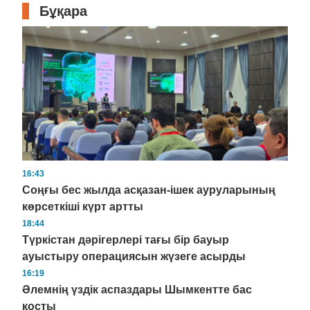
Бұқара
16:43
Соңғы бес жылда асқазан-ішек ауруларының
көрсеткіші күрт артты
18:44
Түркістан дәрігерлері тағы бір бауыр
ауыстыру операциясын жүзеге асырды
16:19
Әлемнің үздік аспаздары Шымкентте бас
қосты