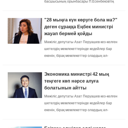
басшысының орынбасары П.Есенбековтің
«Рухани келісім» күніне арналған
хабарламасы тыңдалды. Сондай-ақ,
"28 мыңға күн көруге бола ма?"
аудандық діни бірлестіктердің жетекшілері
деген сұраққа Еңбек министрі
«Рухани келісім» күніне арналған бая...
жауап бермей қойды
Мәжіліс депутаты Азат Перуашев кез-келген
шетелдің мемлекеттерінде кедейлер бар
екенін, бірақ мемлекеттер олардың әл-
ауқатын арттыру үшін көмектесетінін айтып
өтті....
Экономика министрі 42 мың
теңгеге көп нәрсе алуға
болатынын айтты
Мәжіліс депутаты Азат Перуашев кез-келген
шетелдің мемлекеттерінде кедейлер бар
екенін, бірақ мемлекеттер олардың әл-
ауқатын арттыру үшін көмектесетінін айтып
өтті....