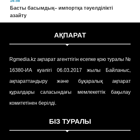
16:58
Басты басымдық– импортқа тәуелділікті
азайту
АҚПАРАТ
Rgmedia.kz ақпарат агенттігін есепке қою туралы №
16380-ИА куәлігі 06.03.2017 жылы Байланыс,
ақпараттандыру және бұқаралық ақпарат
құралдары саласындағы мемлекеттік бақылау
комитетінен берілді.
БІЗ ТУРАЛЫ