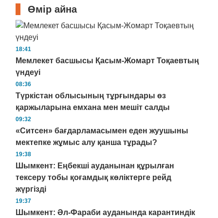
Өмір айна
18:41
Мемлекет басшысы Қасым-Жомарт Тоқаевтың
үндеуі
08:36
Түркістан облысының тұрғындары өз
қаржыларына емхана мен мешіт салды
09:32
«Ситсен» бағдарламасымен еден жуушыны
мектепке жұмыс алу қанша тұрады?
19:38
Шымкент: Еңбекші ауданынан құрылған
тексеру тобы қоғамдық көліктерге рейд
жүргізді
19:37
Шымкент: Әл-Фараби ауданында карантиндік